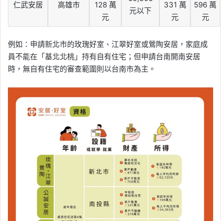
仁武安居
高雄市
128 萬
331 萬
596 萬
元以下
元
元
元
例如：申請新北市的玫瑰好室、江翠好室或鶯陶安居，家庭成
員不能在「基北北桃」持有自有住宅；但申請台南開南安居
時，無自有住宅的審查範圍則以台南市為主。