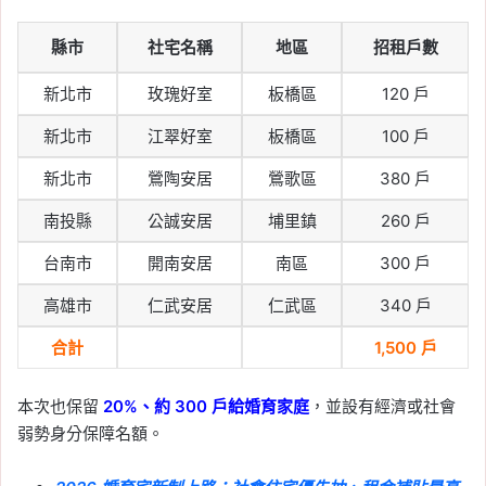
縣市
社宅名稱
地區
招租戶數
新北市
玫瑰好室
板橋區
120 戶
新北市
江翠好室
板橋區
100 戶
新北市
鶯陶安居
鶯歌區
380 戶
南投縣
公誠安居
埔里鎮
260 戶
台南市
開南安居
南區
300 戶
高雄市
仁武安居
仁武區
340 戶
合計
1,500 戶
本次也保留
20%、約 300 戶給婚育家庭
，並設有經濟或社會
弱勢身分保障名額。