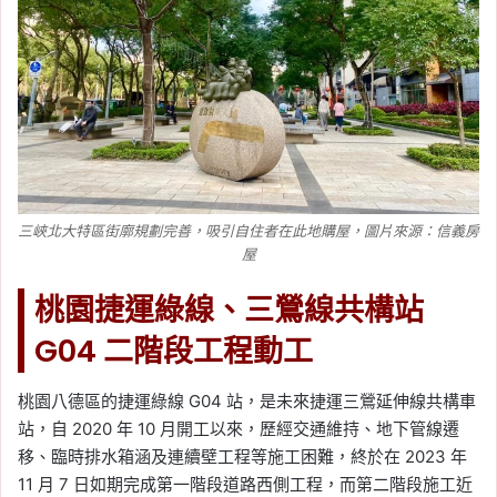
三峽北大特區街廓規劃完善，吸引自住者在此地購屋，圖片來源：信義房
屋
桃園捷運綠線、三鶯線共構站
G04 二階段工程動工
桃園八德區的捷運綠線 G04 站，是未來捷運三鶯延伸線共構車
站，自 2020 年 10 月開工以來，歷經交通維持、地下管線遷
移、臨時排水箱涵及連續壁工程等施工困難，終於在 2023 年
11 月 7 日如期完成第一階段道路西側工程，而第二階段施工近