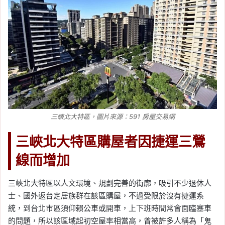
三峽北大特區，圖片來源：591 房屋交易網
三峽北大特區購屋者因捷運三鶯
線而增加
三峽北大特區以人文環境、規劃完善的街廓，吸引不少退休人
士、國外返台定居族群在該區購屋，不過受限於沒有捷運系
統，到台北市區須仰賴公車或開車，上下班時間常會面臨塞車
的問題，所以該區域起初空屋率相當高，曾被許多人稱為「鬼