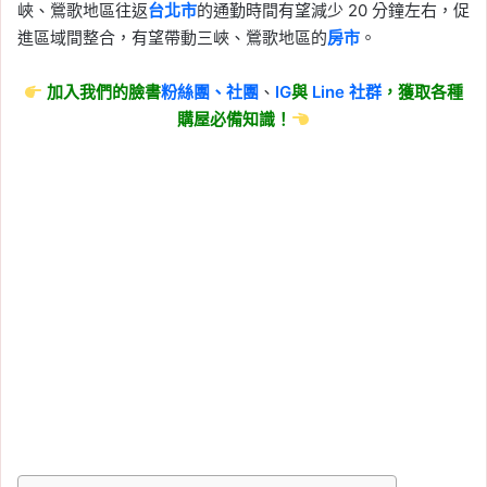
峽、鶯歌地區往返
台北市
的通勤時間有望減少 20 分鐘左右，促
進區域間整合，有望帶動三峽、鶯歌地區的
房市
。
加入我們的臉書
粉絲團、
社團
、
IG
與
Line
社群
，獲取各種
購屋必備知識！