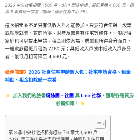
2026 中央社宅招租 1,500 戶，8/14 開放申請！最低月租 4,660 元，四
區 6 案資格一次看（圖源：國家住都中心 FB）
這次招租並不是只有低收入戶才能參加。只要符合年齡、設籍
或就學就業、家庭所得、財產及無自有住宅等條件，一般所得
家庭也可以提出申請。租金則依案場、房型和所得身分而異，
一般家庭最低月租為 7,160 元；具低收入戶或中低收入戶身分
者，最低月租可降至 4,660 元。
延伸閱讀》
2026 社會住宅申請懶人包：社宅申請資格、租金
補貼、租金扣除額一次看
加入我們的臉書
粉絲團、
社團
與
Line
社群
，獲取各種買房
必備知識！
第 3 季中央社宅招租有哪些？6 案共 1,500 戶
2026 第三季中央社宅申請時間、抽籤及入住日期