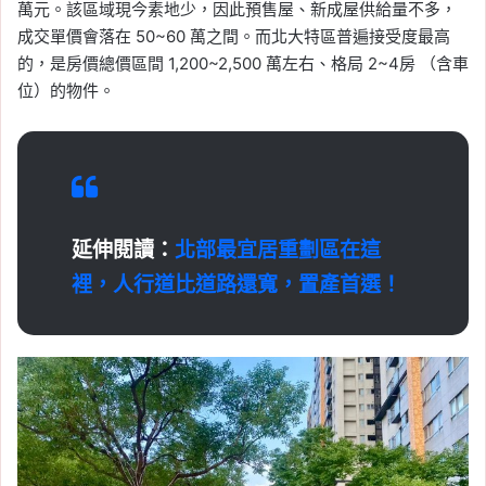
萬元。該區域現今素地少，因此預售屋、新成屋供給量不多，
成交單價會落在 50~60 萬之間。而北大特區普遍接受度最高
的，是房價總價區間 1,200~2,500 萬左右、格局 2~4房 （含車
位）的物件。
延伸閱讀：
北部最宜居重劃區在這
裡，人行道比道路還寬，置產首選！