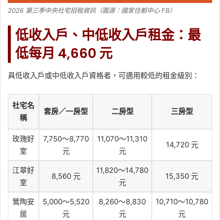
2026 第三季中央社宅招租資訊（圖源：國家住都中心 FB）
低收入戶、中低收入戶租金：最
低每月 4,660 元
具低收入戶或中低收入戶資格者，可適用較低的租金級別：
社宅名
套房／一房型
二房型
三房型
稱
玫瑰好
7,750～8,770
11,070～11,310
14,720 元
室
元
元
江翠好
11,820～14,780
8,560 元
15,350 元
室
元
鶯陶安
5,000～5,520
8,260～8,830
10,710～10,780
居
元
元
元