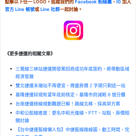
點擊以下任一 LOGO。追蹤我們的
Facebook 粉絲團
、
IG
加入
官方 Line 帳號
或
Line 社群
一起討論。
《更多捷運的相關文章》
三鶯線三峽站捷運開發案招商成功年底簽約，將帶動區域
經濟發展
雙北捷運末端站不再便宜，周邊房價 2 字頭只剩這一站
基隆捷運綜規有望年底前核定，基隆市府減輕 6 億分攤
台南捷運綠線規劃難題已解！路線北移、採高架方案
中和公館線進度：更名中和光復線，PTT、站點、房價相
關討論
【台中捷運藍線懶人包】中捷藍線路線圖、動工時間、完