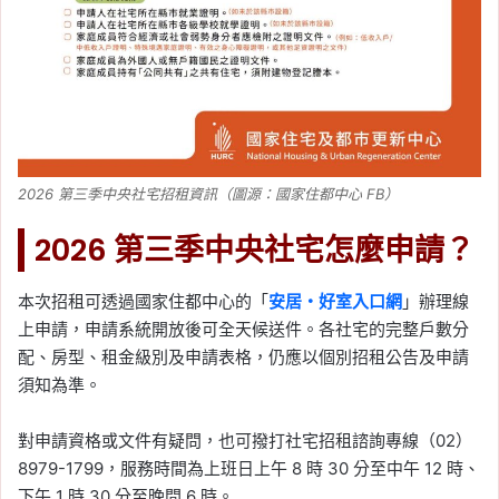
2026 第三季中央社宅招租資訊（圖源：國家住都中心 FB）
2026 第三季中央社宅怎麼申請？
本次招租可透過國家住都中心的「
安居・好室入口網
」辦理線
上申請，申請系統開放後可全天候送件。各社宅的完整戶數分
配、房型、租金級別及申請表格，仍應以個別招租公告及申請
須知為準。
對申請資格或文件有疑問，也可撥打社宅招租諮詢專線（02）
8979-1799，服務時間為上班日上午 8 時 30 分至中午 12 時、
下午 1 時 30 分至晚間 6 時。