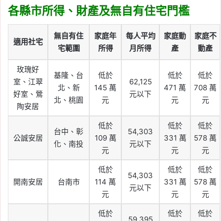
各縣市所得、財產及無自有住宅門檻
無自有住
家庭年
每人平均
家庭動
家庭不
適用社宅
宅範圍
所得
月所得
產
動產
玫瑰好
基隆、台
低於
低於
低於
室、江翠
62,125
北、新
145 萬
471 萬
708 萬
好室、鶯
元以下
北、桃園
元
元
元
陶安居
低於
低於
低於
台中、彰
54,303
公誠安居
109 萬
331 萬
578 萬
化、南投
元以下
元
元
元
低於
低於
低於
54,303
開南安居
台南市
114 萬
331 萬
578 萬
元以下
元
元
元
低於
低於
低於
59,395