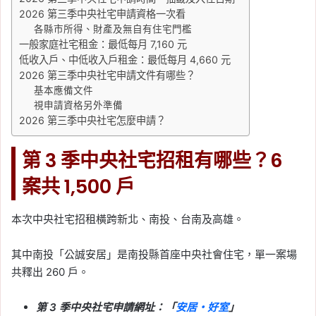
2026 第三季中央社宅申請資格一次看
各縣市所得、財產及無自有住宅門檻
一般家庭社宅租金：最低每月 7,160 元
低收入戶、中低收入戶租金：最低每月 4,660 元
2026 第三季中央社宅申請文件有哪些？
基本應備文件
視申請資格另外準備
2026 第三季中央社宅怎麼申請？
第 3 季中央社宅招租有哪些？6
案共 1,500 戶
本次中央社宅招租橫跨新北、南投、台南及高雄。
其中南投「公誠安居」是南投縣首座中央社會住宅，單一案場
共釋出 260 戶。
第 3 季中央社宅申請網址：「
安居・好室
」