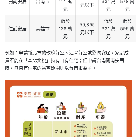
開南安居
台南市
114 萬
331 萬
578 萬
元以下
元
元
元
低於
低於
低於
59,395
仁武安居
高雄市
128 萬
331 萬
596 萬
元以下
元
元
元
例如：申請新北市的玫瑰好室、江翠好室或鶯陶安居，家庭成
員不能在「基北北桃」持有自有住宅；但申請台南開南安居
時，無自有住宅的審查範圍則以台南市為主。