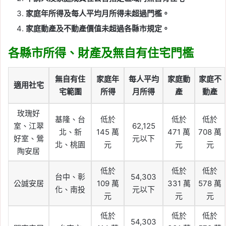
家庭年所得及每人平均月所得未超過門檻。
家庭動產及不動產價值未超過各縣市規定。
各縣市所得、財產及無自有住宅門檻
無自有住
家庭年
每人平均
家庭動
家庭不
適用社宅
宅範圍
所得
月所得
產
動產
玫瑰好
基隆、台
低於
低於
低於
室、江翠
62,125
北、新
145 萬
471 萬
708 萬
好室、鶯
元以下
北、桃園
元
元
元
陶安居
低於
低於
低於
台中、彰
54,303
公誠安居
109 萬
331 萬
578 萬
化、南投
元以下
元
元
元
低於
低於
低於
54,303