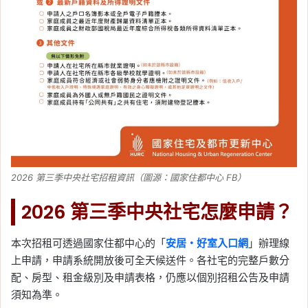
2026 第三季中央社宅招租資訊（圖源：國家住都中心 FB）
2026 第三季中央社宅怎麼申請？
本次招租可透過國家住都中心的「
安居・好室入口網
」辦理線
上申請，申請系統開放後可全天候送件。各社宅的完整戶數分
配、房型、租金級別及申請表格，仍應以個別招租公告及申請
須知為準。