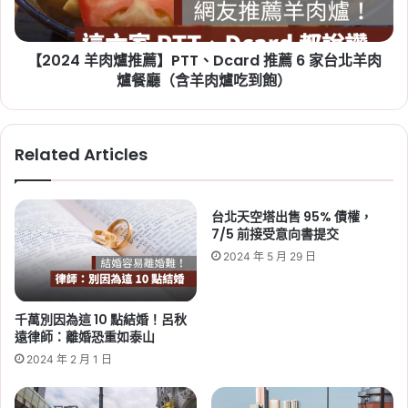
戶社宅，「金城安居」預計
PTT、
不
Dcard
2029 年完工
得
推
不
【2024 羊肉爐推薦】PTT、Dcard 推薦 6 家台北羊肉
Tag:
新竹
,
新竹市
,
新竹縣
,
社會住宅
,
社會住宅
薦
知！
6
爐餐廳（含羊肉爐吃到飽）
進度
,
竹科
家
台
北
Related Articles
羊
肉
爐
餐
台北天空塔出售 95% 債權，
2026-06-29
廳
7/5 前接受意向書提交
桃園社會住宅續租租金 2026：
（含
2024 年 5 月 29 日
蘆竹一號、平鎮一號、八德三號
羊
肉
社宅分 3 年緩漲
爐
千萬別因為這 10 點結婚！呂秋
吃
Tag:
桃園
,
桃園社宅基地
,
桃園社宅懶人包
,
桃園
遠律師：離婚恐重如泰山
到
社宅戶數
,
桃園社會住宅
,
桃園租屋
,
社會住宅
,
社
2024 年 2 月 1 日
飽）
會住宅申請