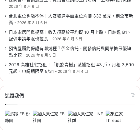
三峽 6/10 起遞補招租，申請時
2026 年 8 月 6 日
間、資格、房型租金一次看
台北車位也漲不停！大安坡道平面車位均價 332 萬元，創全市新
高
2026 年 8 月 6 日
Tag:
新北
,
新北市
,
新北市建案
,
新北市社會住宅
,
社宅
,
社會住宅
,
社會住宅抽籤
,
社會住宅申請
,
社
日本永居門檻提高！收入須高於平均擬 10 月上路，日語達 B1、
會住宅申請資格
配偶申請年限也拉長
2026 年 8 月 5 日
預售屋履約保證有哪幾種？價金信託、開發信託與同業擔保優缺
點比較
2026 年 8 月 5 日
2026 高雄社宅招租！「凱旋青樹」遞補招租 43 戶，月租 3,590
元起，申請期限至 8/31
2026 年 8 月 4 日
2026-06-05
2026 新北市社會住宅：板橋江
追蹤我們
翠 2 號招租 130 戶，申請時間/
資格/文件/租金/房型一次看
Tag:
新北
,
新北市
,
新北市建案
,
新北市社會住宅
,
社宅
,
社會住宅
,
社會住宅抽籤
,
社會住宅申請
,
社
會住宅申請資格