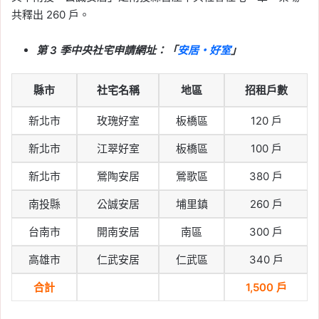
共釋出 260 戶。
第 3 季中央社宅申請網址：「
安居・好室
」
縣市
社宅名稱
地區
招租戶數
新北市
玫瑰好室
板橋區
120 戶
新北市
江翠好室
板橋區
100 戶
新北市
鶯陶安居
鶯歌區
380 戶
南投縣
公誠安居
埔里鎮
260 戶
台南市
開南安居
南區
300 戶
高雄市
仁武安居
仁武區
340 戶
合計
1,500 戶