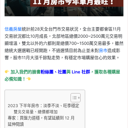
信義房屋
統計前28天全台門市交易狀況，全台主要都會區11月
交易狀況都比10月成長，北部地區總價2000~2500萬元交易明
顯增溫，雙北以外的六都則是總價700~1500萬交易最多，雖然
總統大選選戰已經開跑，不過選情目前為止並未對
房市
造成影
響，股市11月大漲千餘點走勢，有穩定市場購屋信心的效果。
加入我們的臉書
粉絲團、
社團
與
Line
社群
，獲取各種購屋
必備知識！
2023 下半年房市：淡季不淡、旺季穩定
雙北交易量、總價都增加
專家：買盤力道穩，有望延續到 12 月
延伸閱讀