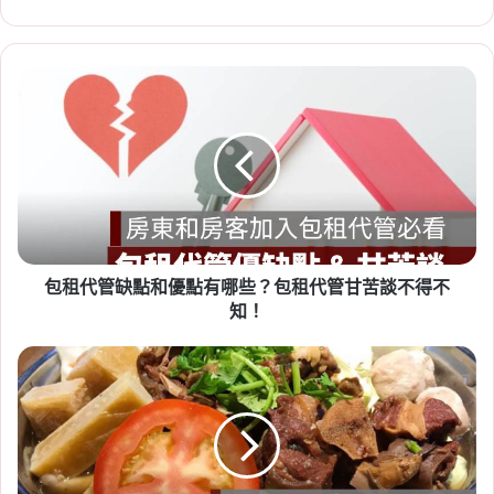
包
2026-07-23
租
租賃專法修法急轉彎！3 年租
代
期、續約漲租上限暫緩，最新重
管
缺
點一次看
點
Tag:
房東
,
社會住宅
,
租屋
,
租屋族
,
租屋注意事
和
優
項
,
租屋糾紛
,
租屋補助
,
租屋補助申請
,
租屋補助
點
資格
包租代管缺點和優點有哪些？包租代管甘苦談不得不
有
哪
知！
些？
包
【2024
租
羊
代
肉
管
爐
2026-07-20
甘
推
新竹人注意！竹科旁將新增 838
苦
薦】
談