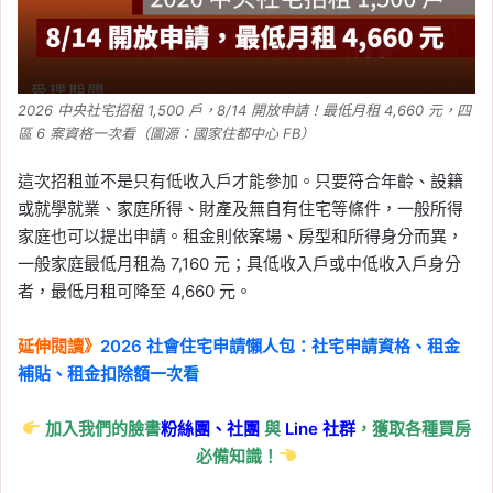
2026 中央社宅招租 1,500 戶，8/14 開放申請！最低月租 4,660 元，四
區 6 案資格一次看（圖源：國家住都中心 FB）
這次招租並不是只有低收入戶才能參加。只要符合年齡、設籍
或就學就業、家庭所得、財產及無自有住宅等條件，一般所得
家庭也可以提出申請。租金則依案場、房型和所得身分而異，
一般家庭最低月租為 7,160 元；具低收入戶或中低收入戶身分
者，最低月租可降至 4,660 元。
延伸閱讀》
2026 社會住宅申請懶人包：社宅申請資格、租金
補貼、租金扣除額一次看
加入我們的臉書
粉絲團、
社團
與
Line
社群
，獲取各種買房
必備知識！