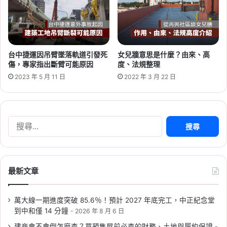
台中捷運因吊臂墜落軌道引發死
女兒牆意思是什麼？由來、高
2026-06-16
傷，專家指出斷臂可能原因
度、法規整理
桃園航空城 2 大社會住宅啟
2023 年 5 月 11 日
2022 年 3 月 22 日
動！橫埔、誠聖近 1800 戶招
標，預計 2030 年完工
Tag:
桃園
,
桃園社宅基地
,
桃園社宅懶人包
,
桃園
搜
社宅戶數
,
桃園社會住宅
,
桃園租屋
,
社會住宅
尋
關
鍵
字:
最新文章
萬大線一期進度突破 85.6％！預計 2027 年底完工，中正紀念堂
2026-06-09
到中和僅 14 分鐘
2026 年 8 月 6 日
2026 新北社宅：新莊、新店、
建商會不會倒怎麼查？買預售屋前必查的財務、土地與履約保證