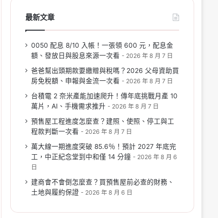
最新文章
0050 配息 8/10 入帳！一張領 600 元，配息金
額、發放日與股息來源一次看
2026 年 8 月 7 日
爸爸幫出頭期款要繳贈與稅嗎？2026 父母資助買
房免稅額、申報與金流一次看
2026 年 8 月 7 日
台積電 2 奈米產能加速爬升！傳年底挑戰月產 10
萬片，AI、手機需求推升
2026 年 8 月 7 日
預售屋工程進度怎麼查？建照、使照、停工與工
程款判斷一次看
2026 年 8 月 7 日
萬大線一期進度突破 85.6％！預計 2027 年底完
工，中正紀念堂到中和僅 14 分鐘
2026 年 8 月 6
日
建商會不會倒怎麼查？買預售屋前必查的財務、
土地與履約保證
2026 年 8 月 6 日