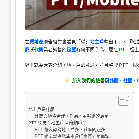
在
房地產
廣告經常會看見「稀有
地主戶
釋出！」、「地
商
或
代銷
業者銷售的
房屋
有何不同？為什麼在
PTT
板
以下就為大家介紹，地主戶的意思，並且整理 PTT、Mob
加入我們的臉書
粉絲團、
社團
、
地主戶是什麼
建商與地主合建，作為地主報酬的房屋
PTT 網友：地主戶 = 麻煩戶？
PTT 網友認為地主戶多，社區問題多
PTT 網友認為地主本身的素質才是重點