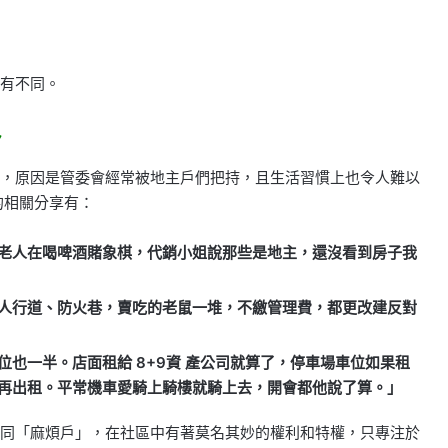
？
各有不同。
多
社區，原因是管委會經常被地主戶們把持，且生活習慣上也令人難以
們的相關分享有：
老人在喝啤酒賭象棋，代銷小姐說那些是地主，還沒看到房子我
人行道、防火巷，賣吃的老鼠一堆，不繳管理費，都更改建反對
也一半。店面租給 8+9資 產公司就算了，停車場車位如果租
再出租。平常機車愛騎上騎樓就騎上去，開會都他說了算。」
就等同「麻煩戶」，在社區中有著莫名其妙的權利和特權，只專注於