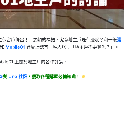
主保留戶釋出！」之類的標語，究竟地主戶是什麼呢？和一般
建
上和
Mobile01
論壇上總有一堆人說：「地主戶不要買呢？」。
ile01 上關於地主戶的各種討論。
IG
與
Line
社群
，獲取各種購屋必備知識！