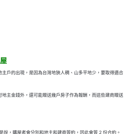
屋
地主戶的出現，是因為台灣地狹人稠、山多平地少，要取得適合
付地主金錢外，還可能贈送幾戶房子作為報酬，而這些建商贈送
是說，購屋者會分別和地主和建商簽約，因此會簽 2 份合約。