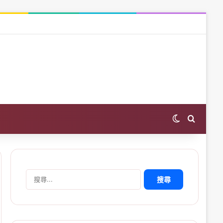
Switch skin
Search 
搜
尋
關
鍵
字: