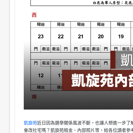
凱旋苑
近日因為選舉關係風波不斷，也讓人想進一步了
會改社宅嗎？凱旋苑租金、內部照片等，給各位讀者參