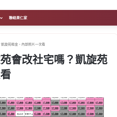
聯絡果仁家
？凱旋苑租金、內部照片一次看
旋苑會改社宅嗎？凱旋苑
次看