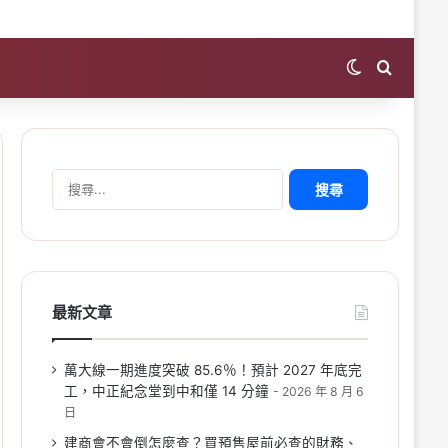
Switch skin
Search 
搜
尋
關
鍵
字:
最新文章
萬大線一期進度突破 85.6％！預計 2027 年底完
工，中正紀念堂到中和僅 14 分鐘
2026 年 8 月 6
日
建商會不會倒怎麼查？買預售屋前必查的財務、