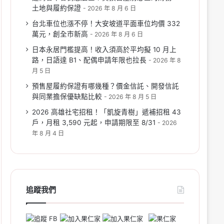
土地與履約保證
2026 年 8 月 6 日
台北車位也漲不停！大安坡道平面車位均價 332
萬元，創全市新高
2026 年 8 月 6 日
日本永居門檻提高！收入須高於平均擬 10 月上
路，日語達 B1、配偶申請年限也拉長
2026 年 8
月 5 日
預售屋履約保證有哪幾種？價金信託、開發信託
與同業擔保優缺點比較
2026 年 8 月 5 日
2026 高雄社宅招租！「凱旋青樹」遞補招租 43
戶，月租 3,590 元起，申請期限至 8/31
2026
年 8 月 4 日
追蹤我們