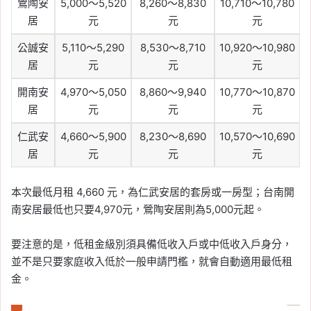
鶯陶安
5,000～5,520
8,260～8,830
10,710～10,780
居
元
元
元
公誠安
5,110～5,290
8,530～8,710
10,920～10,980
居
元
元
元
開南安
4,970～5,050
8,860～9,940
10,770～10,870
居
元
元
元
仁武安
4,660～5,900
8,230～8,690
10,570～10,690
居
元
元
元
本次最低月租 4,660 元，為仁武安居的套房或一房型；台南開
南安居最低也只要4,970元，鶯陶安居則為5,000元起。
要注意的是，低租金級別須具備低收入戶或中低收入戶身分，
並不是只要家庭收入低於一般申請門檻，就會自動適用最低租
金。