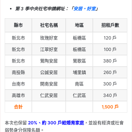
第 3 季中央社宅申請網址：「
安居・好室
」
縣市
社宅名稱
地區
招租戶數
新北市
玫瑰好室
板橋區
120 戶
新北市
江翠好室
板橋區
100 戶
新北市
鶯陶安居
鶯歌區
380 戶
南投縣
公誠安居
埔里鎮
260 戶
台南市
開南安居
南區
300 戶
高雄市
仁武安居
仁武區
340 戶
合計
1,500 戶
本次也保留
20%、約 300 戶給婚育家庭
，並設有經濟或社會
弱勢身分保障名額。