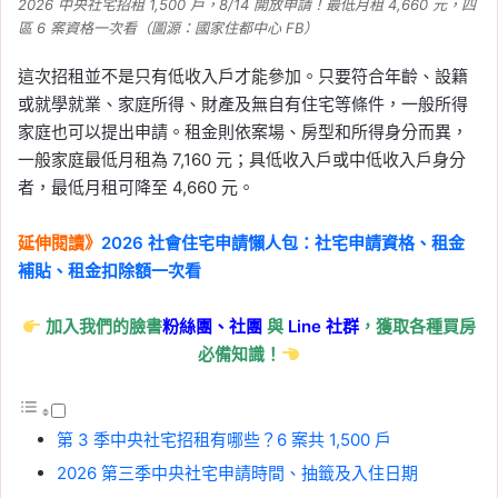
2026 中央社宅招租 1,500 戶，8/14 開放申請！最低月租 4,660 元，四
區 6 案資格一次看（圖源：國家住都中心 FB）
這次招租並不是只有低收入戶才能參加。只要符合年齡、設籍
或就學就業、家庭所得、財產及無自有住宅等條件，一般所得
家庭也可以提出申請。租金則依案場、房型和所得身分而異，
一般家庭最低月租為 7,160 元；具低收入戶或中低收入戶身分
者，最低月租可降至 4,660 元。
延伸閱讀》
2026 社會住宅申請懶人包：社宅申請資格、租金
補貼、租金扣除額一次看
加入我們的臉書
粉絲團、
社團
與
Line
社群
，獲取各種買房
必備知識！
第 3 季中央社宅招租有哪些？6 案共 1,500 戶
2026 第三季中央社宅申請時間、抽籤及入住日期