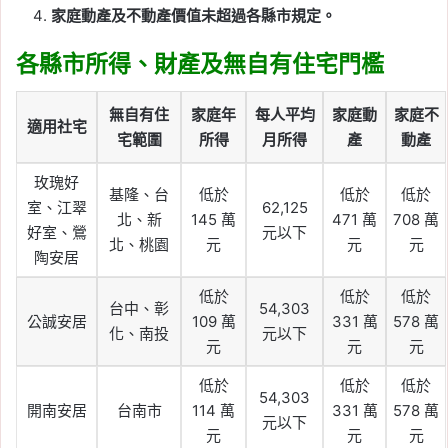
家庭動產及不動產價值未超過各縣市規定。
各縣市所得、財產及無自有住宅門檻
無自有住
家庭年
每人平均
家庭動
家庭不
適用社宅
宅範圍
所得
月所得
產
動產
玫瑰好
基隆、台
低於
低於
低於
室、江翠
62,125
北、新
145 萬
471 萬
708 萬
好室、鶯
元以下
北、桃園
元
元
元
陶安居
低於
低於
低於
台中、彰
54,303
公誠安居
109 萬
331 萬
578 萬
化、南投
元以下
元
元
元
低於
低於
低於
54,303
開南安居
台南市
114 萬
331 萬
578 萬
元以下
元
元
元