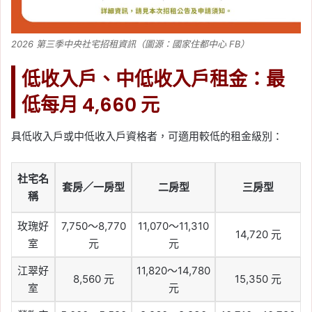
2026 第三季中央社宅招租資訊（圖源：國家住都中心 FB）
低收入戶、中低收入戶租金：最
低每月 4,660 元
具低收入戶或中低收入戶資格者，可適用較低的租金級別：
社宅名
套房／一房型
二房型
三房型
稱
玫瑰好
7,750～8,770
11,070～11,310
14,720 元
室
元
元
江翠好
11,820～14,780
8,560 元
15,350 元
室
元