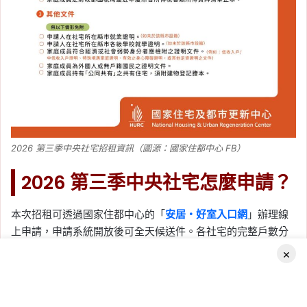
2026 第三季中央社宅招租資訊（圖源：國家住都中心 FB）
2026 第三季中央社宅怎麼申請？
本次招租可透過國家住都中心的「
安居・好室入口網
」辦理線
上申請，申請系統開放後可全天候送件。各社宅的完整戶數分
配、房型、租金級別及申請表格，仍應以個別招租公告及申請
×
須知為準。
對申請資格或文件有疑問，也可撥打社宅招租諮詢專線（02）
Facebook