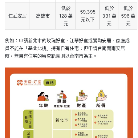
低於
低於
低於
59,395
仁武安居
高雄市
128 萬
331 萬
596 萬
元以下
元
元
元
例如：申請新北市的玫瑰好室、江翠好室或鶯陶安居，家庭成
員不能在「基北北桃」持有自有住宅；但申請台南開南安居
時，無自有住宅的審查範圍則以台南市為主。