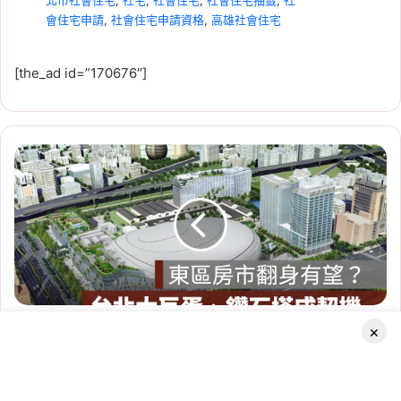
北市社會住宅
,
社宅
,
社會住宅
,
社會住宅抽籤
,
社
會住宅申請
,
社會住宅申請資格
,
高雄社會住宅
[the_ad id=”170676″]
東
2026-07-23
區
租賃專法修法急轉彎！3 年租
翻
期、續約漲租上限暫緩，最新重
身
有
點一次看
望！
Tag:
房東
,
社會住宅
,
租屋
,
租屋族
,
租屋注意事
大
巨
項
,
租屋糾紛
,
租屋補助
,
租屋補助申請
,
租屋補助
蛋、
資格
東區翻身有望！大巨蛋、鑽石塔推動房市，空置率不到 1
鑽
×
石
成
塔
推
大
動
掃
Facebook