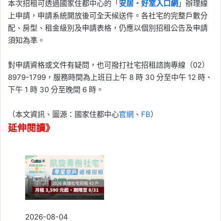
本次招租可透過國家住都中心的「
安居・好室入口網
」辦理線
上申請，申請系統開放後可全天候送件。各社宅的完整戶數分
配、房型、租金級別及申請表格，仍應以個別招租公告及申請
須知為準。
對申請資格或文件有疑問，也可撥打社宅招租諮詢專線（02）
8979-1799，服務時間為上班日上午 8 時 30 分至中午 12 時、
下午 1 時 30 分至晚間 6 時。
（本文資訊、圖源：國家住都中心
官網
、
FB
）
延伸閱讀》
2026-08-04