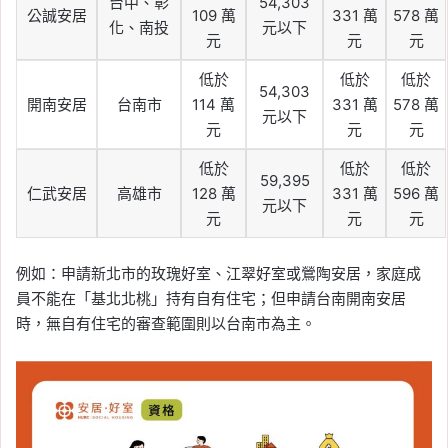
台中、彰
54,303
公誠安居
109 萬
331 萬
578 萬
化、南投
元以下
元
元
元
低於
低於
低於
54,303
開南安居
台南市
114 萬
331 萬
578 萬
元以下
元
元
元
低於
低於
低於
59,395
仁武安居
高雄市
128 萬
331 萬
596 萬
元以下
元
元
元
例如：申請新北市的玫瑰好室、江翠好室或鶯陶安居，家庭成
員不能在「基北北桃」持有自有住宅；但申請台南開南安居
時，無自有住宅的審查範圍則以台南市為主。