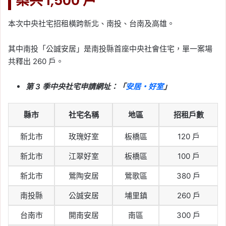
案共 1,500 戶
本次中央社宅招租橫跨新北、南投、台南及高雄。
其中南投「公誠安居」是南投縣首座中央社會住宅，單一案場
共釋出 260 戶。
第 3 季中央社宅申請網址：「
安居・好室
」
縣市
社宅名稱
地區
招租戶數
新北市
玫瑰好室
板橋區
120 戶
新北市
江翠好室
板橋區
100 戶
新北市
鶯陶安居
鶯歌區
380 戶
南投縣
公誠安居
埔里鎮
260 戶
台南市
開南安居
南區
300 戶