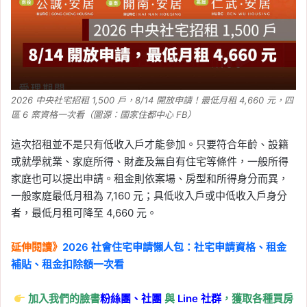
2026 中央社宅招租 1,500 戶，8/14 開放申請！最低月租 4,660 元，四
區 6 案資格一次看（圖源：國家住都中心 FB）
這次招租並不是只有低收入戶才能參加。只要符合年齡、設籍
或就學就業、家庭所得、財產及無自有住宅等條件，一般所得
家庭也可以提出申請。租金則依案場、房型和所得身分而異，
一般家庭最低月租為 7,160 元；具低收入戶或中低收入戶身分
者，最低月租可降至 4,660 元。
延伸閱讀》
2026 社會住宅申請懶人包：社宅申請資格、租金
補貼、租金扣除額一次看
加入我們的臉書
粉絲團、
社團
與
Line
社群
，獲取各種買房