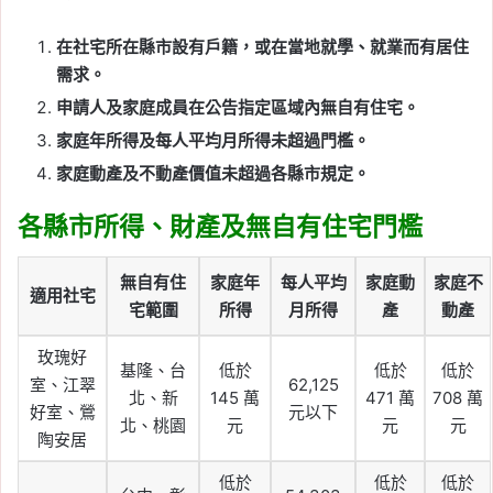
在社宅所在縣市設有戶籍，或在當地就學、就業而有居住
需求。
申請人及家庭成員在公告指定區域內無自有住宅。
家庭年所得及每人平均月所得未超過門檻。
家庭動產及不動產價值未超過各縣市規定。
各縣市所得、財產及無自有住宅門檻
無自有住
家庭年
每人平均
家庭動
家庭不
適用社宅
宅範圍
所得
月所得
產
動產
玫瑰好
基隆、台
低於
低於
低於
室、江翠
62,125
北、新
145 萬
471 萬
708 萬
好室、鶯
元以下
北、桃園
元
元
元
陶安居
低於
低於
低於