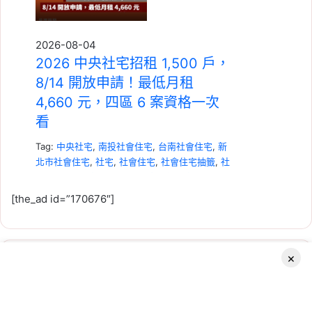
2026-08-04
2026 中央社宅招租 1,500 戶，
8/14 開放申請！最低月租
4,660 元，四區 6 案資格一次
看
Tag:
中央社宅
,
南投社會住宅
,
台南社會住宅
,
新
北市社會住宅
,
社宅
,
社會住宅
,
社會住宅抽籤
,
社
會住宅申請
,
社會住宅申請資格
,
高雄社會住宅
[the_ad id=”170676″]
×
機
械
2026-07-23
車
租賃專法修法急轉彎！3 年租
位
Facebook