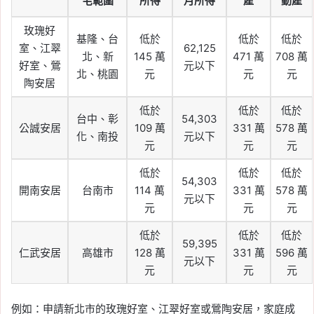
宅範圍
所得
月所得
產
動產
玫瑰好
基隆、台
低於
低於
低於
室、江翠
62,125
北、新
145 萬
471 萬
708 萬
好室、鶯
元以下
北、桃園
元
元
元
陶安居
低於
低於
低於
台中、彰
54,303
公誠安居
109 萬
331 萬
578 萬
化、南投
元以下
元
元
元
低於
低於
低於
54,303
開南安居
台南市
114 萬
331 萬
578 萬
元以下
元
元
元
低於
低於
低於
59,395
仁武安居
高雄市
128 萬
331 萬
596 萬
元以下
元
元
元
例如：申請新北市的玫瑰好室、江翠好室或鶯陶安居，家庭成