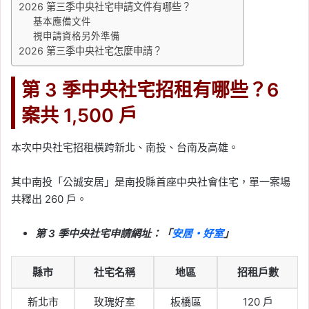
2026 第三季中央社宅申請文件有哪些？
基本應備文件
視申請資格另外準備
2026 第三季中央社宅怎麼申請？
第 3 季中央社宅招租有哪些？6
案共 1,500 戶
本次中央社宅招租橫跨新北、南投、台南及高雄。
其中南投「公誠安居」是南投縣首座中央社會住宅，單一案場
共釋出 260 戶。
第 3 季中央社宅申請網址：「
安居・好室
」
縣市
社宅名稱
地區
招租戶數
新北市
玫瑰好室
板橋區
120 戶