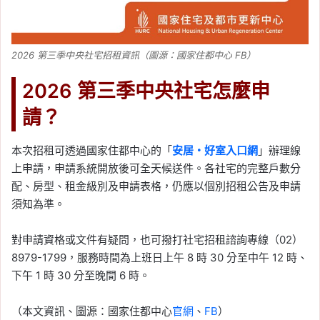
2026 第三季中央社宅招租資訊（圖源：國家住都中心 FB）
2026 第三季中央社宅怎麼申
請？
本次招租可透過國家住都中心的「
安居・好室入口網
」辦理線
上申請，申請系統開放後可全天候送件。各社宅的完整戶數分
配、房型、租金級別及申請表格，仍應以個別招租公告及申請
須知為準。
對申請資格或文件有疑問，也可撥打社宅招租諮詢專線（02）
8979-1799，服務時間為上班日上午 8 時 30 分至中午 12 時、
下午 1 時 30 分至晚間 6 時。
（本文資訊、圖源：國家住都中心
官網
、
FB
）