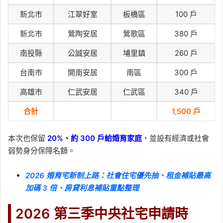
新北市
江翠好室
板橋區
100 戶
新北市
鶯陶安居
鶯歌區
380 戶
南投縣
公誠安居
埔里鎮
260 戶
台南市
開南安居
南區
300 戶
高雄市
仁武安居
仁武區
340 戶
合計
1,500 戶
本次也保留
20%、約 300 戶給婚育家庭
，並設有經濟或社會
弱勢身分保障名額。
2026 婚育宅新制上路：社會住宅優先抽、租金補貼最高
加碼 3 倍、房貸利息補貼重點整理
2026 第三季中央社宅申請時