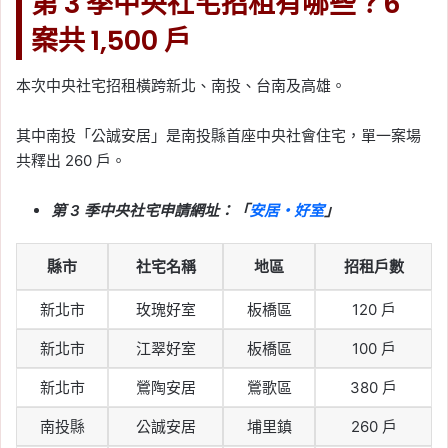
第 3 季中央社宅招租有哪些？6
案共 1,500 戶
本次中央社宅招租橫跨新北、南投、台南及高雄。
其中南投「公誠安居」是南投縣首座中央社會住宅，單一案場
共釋出 260 戶。
第 3 季中央社宅申請網址：「
安居・好室
」
縣市
社宅名稱
地區
招租戶數
新北市
玫瑰好室
板橋區
120 戶
新北市
江翠好室
板橋區
100 戶
新北市
鶯陶安居
鶯歌區
380 戶
南投縣
公誠安居
埔里鎮
260 戶