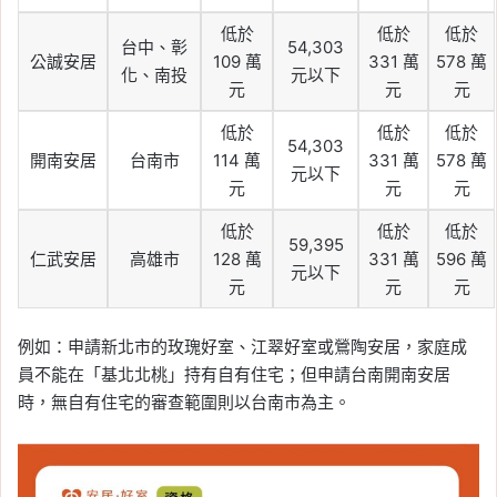
低於
低於
低於
台中、彰
54,303
公誠安居
109 萬
331 萬
578 萬
化、南投
元以下
元
元
元
低於
低於
低於
54,303
開南安居
台南市
114 萬
331 萬
578 萬
元以下
元
元
元
低於
低於
低於
59,395
仁武安居
高雄市
128 萬
331 萬
596 萬
元以下
元
元
元
例如：申請新北市的玫瑰好室、江翠好室或鶯陶安居，家庭成
員不能在「基北北桃」持有自有住宅；但申請台南開南安居
時，無自有住宅的審查範圍則以台南市為主。