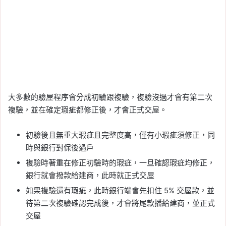
大多數的驗屋程序會分成初驗跟複驗，複驗沒過才會有第二次
複驗，並在確定瑕疵都修正後，才會正式交屋。
初驗後且無重大瑕疵且完整度高，僅有小瑕疵須修正，同
時與銀行對保後過戶
複驗時著重在修正初驗時的瑕疵，一旦確認瑕疵均修正，
銀行就會撥款給建商，此時就正式交屋
如果複驗還有瑕疵，此時銀行端會先扣住 5% 交屋款，並
待第二次複驗確認完成後，才會將尾款播給建商，並正式
交屋