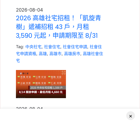
2026-08-04
2026 高雄社宅招租！「凱旋青
樹」遞補招租 43 戶，月租
3,590 元起，申請期限至 8/31
Tag:
中央社宅
,
社會住宅
,
社會住宅申請
,
社會住
宅申請資格
,
高雄
,
高雄市
,
高雄房市
,
高雄社會住
宅
2026-08-04
×
2026 中央社宅招租 1,500 戶，
8/14 開放申請！最低月租
4,660 元，四區 6 案資格一次看
Facebook