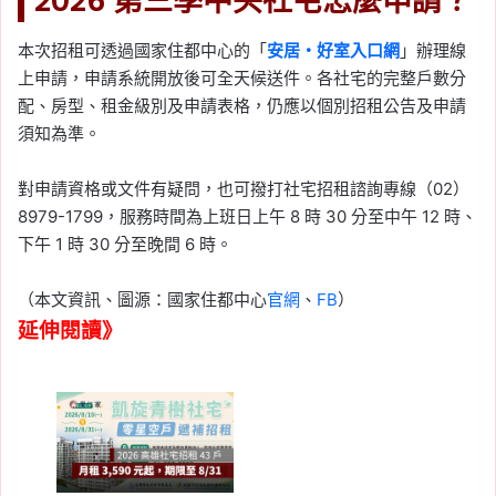
2026 第三季中央社宅怎麼申請？
本次招租可透過國家住都中心的「
安居・好室入口網
」辦理線
上申請，申請系統開放後可全天候送件。各社宅的完整戶數分
配、房型、租金級別及申請表格，仍應以個別招租公告及申請
須知為準。
對申請資格或文件有疑問，也可撥打社宅招租諮詢專線（02）
8979-1799，服務時間為上班日上午 8 時 30 分至中午 12 時、
下午 1 時 30 分至晚間 6 時。
（本文資訊、圖源：國家住都中心
官網
、
FB
）
延伸閱讀》