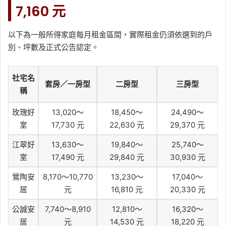
7,160 元
以下為一般所得家庭每月租金區間，實際租金仍須依選到的戶
別、坪數及正式公告認定。
社宅名
套房／一房型
二房型
三房型
稱
玫瑰好
13,020～
18,450～
24,490～
室
17,730 元
22,630 元
29,370 元
江翠好
13,630～
19,840～
25,740～
室
17,490 元
29,840 元
30,930 元
鶯陶安
8,170～10,770
13,230～
17,040～
居
元
16,810 元
20,330 元
公誠安
7,740～8,910
12,810～
16,320～
居
元
14,530 元
18,220 元