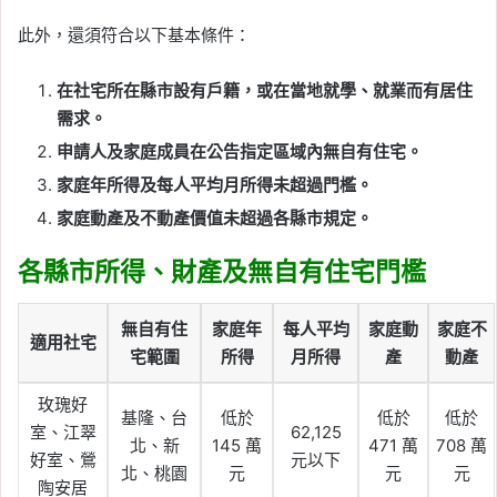
此外，還須符合以下基本條件：
在社宅所在縣市設有戶籍，或在當地就學、就業而有居住
需求。
申請人及家庭成員在公告指定區域內無自有住宅。
家庭年所得及每人平均月所得未超過門檻。
家庭動產及不動產價值未超過各縣市規定。
各縣市所得、財產及無自有住宅門檻
無自有住
家庭年
每人平均
家庭動
家庭不
適用社宅
宅範圍
所得
月所得
產
動產
玫瑰好
基隆、台
低於
低於
低於
室、江翠
62,125
北、新
145 萬
471 萬
708 萬
好室、鶯
元以下
北、桃園
元
元
元
陶安居