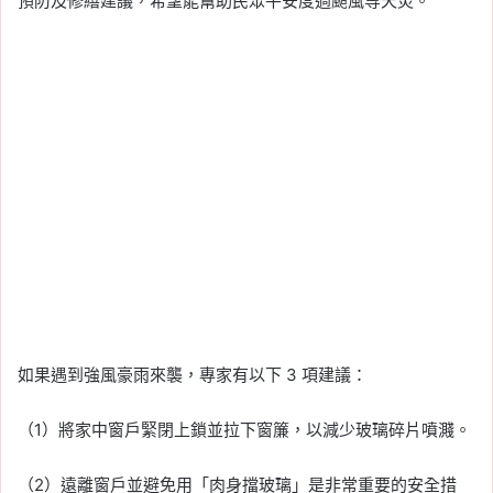
預防及修繕建議，希望能幫助民眾平安度過颱風等天災。
如果遇到強風豪雨來襲，專家有以下 3 項建議：
（1）將家中窗戶緊閉上鎖並拉下窗簾，以減少玻璃碎片噴濺。
（2）遠離窗戶並避免用「肉身擋玻璃」是非常重要的安全措