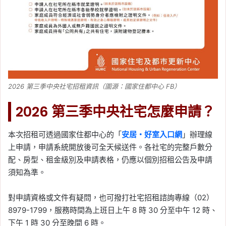
2026 第三季中央社宅招租資訊（圖源：國家住都中心 FB）
2026 第三季中央社宅怎麼申請？
本次招租可透過國家住都中心的「
安居・好室入口網
」辦理線
上申請，申請系統開放後可全天候送件。各社宅的完整戶數分
配、房型、租金級別及申請表格，仍應以個別招租公告及申請
須知為準。
對申請資格或文件有疑問，也可撥打社宅招租諮詢專線（02）
8979-1799，服務時間為上班日上午 8 時 30 分至中午 12 時、
下午 1 時 30 分至晚間 6 時。