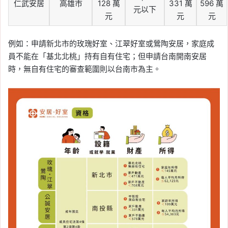
仁武安居
高雄市
128 萬
331 萬
596 萬
元以下
元
元
元
例如：申請新北市的玫瑰好室、江翠好室或鶯陶安居，家庭成
員不能在「基北北桃」持有自有住宅；但申請台南開南安居
時，無自有住宅的審查範圍則以台南市為主。