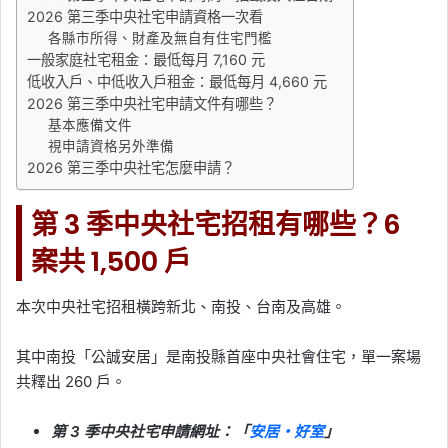
2026 第三季中央社宅申請資格一次看
各縣市所得、財產及無自有住宅門檻
一般家庭社宅租金：最低每月 7,160 元
低收入戶、中低收入戶租金：最低每月 4,660 元
2026 第三季中央社宅申請文件有哪些？
基本應備文件
視申請資格另外準備
2026 第三季中央社宅怎麼申請？
第 3 季中央社宅招租有哪些？6
案共 1,500 戶
本次中央社宅招租橫跨新北、南投、台南及高雄。
其中南投「公誠安居」是南投縣首座中央社會住宅，單一案場
共釋出 260 戶。
第 3 季中央社宅申請網址：「
安居・好室
」