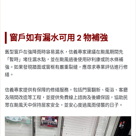
窗戶如有漏水可用 2 物補強
舊型窗戶在強降雨時容易漏水，信義專家建議在颱風期間先
「暫時」堵住漏水點，並在颱風過後使用矽利康或防水條補
強。如果發現牆面或窗框有嚴重裂縫，應尋求專業評估進行修
繕。
信義專家提供有保障的修繕服務，包括門窗翻新、衛浴、客廳
及隔間改造等工程，並提供免費線上諮詢及後續保固，協助民
眾在颱風天中保持居家安全，並安心度過風雨侵襲的日子。