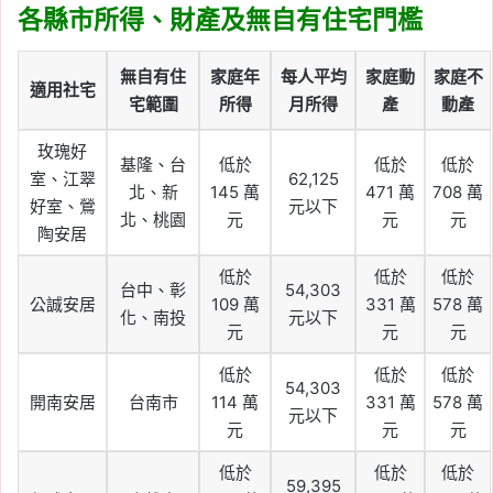
各縣市所得、財產及無自有住宅門檻
無自有住
家庭年
每人平均
家庭動
家庭不
適用社宅
宅範圍
所得
月所得
產
動產
玫瑰好
基隆、台
低於
低於
低於
室、江翠
62,125
北、新
145 萬
471 萬
708 萬
好室、鶯
元以下
北、桃園
元
元
元
陶安居
低於
低於
低於
台中、彰
54,303
公誠安居
109 萬
331 萬
578 萬
化、南投
元以下
元
元
元
低於
低於
低於
54,303
開南安居
台南市
114 萬
331 萬
578 萬
元以下
元
元
元
低於
低於
低於
59,395