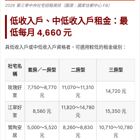
2026 第三季中央社宅招租資訊（圖源：國家住都中心 FB）
低收入戶、中低收入戶租金：最
低每月 4,660 元
具低收入戶或中低收入戶資格者，可適用較低的租金級別：
社宅名
套房／一房型
二房型
三房型
稱
玫瑰好
7,750～8,770
11,070～11,310
14,720 元
室
元
元
江翠好
11,820～14,780
8,560 元
15,350 元
室
元
鶯陶安
5,000～5,520
8,260～8,830
10,710～10,780
居
元
元
元