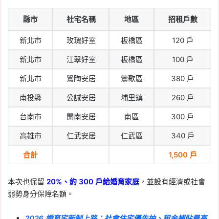
縣市
社宅名稱
地區
招租戶數
新北市
玫瑰好室
板橋區
120 戶
新北市
江翠好室
板橋區
100 戶
新北市
鶯陶安居
鶯歌區
380 戶
南投縣
公誠安居
埔里鎮
260 戶
台南市
開南安居
南區
300 戶
高雄市
仁武安居
仁武區
340 戶
合計
1,500 戶
本次也保留
20%、約 300 戶給婚育家庭
，並設有經濟或社會
弱勢身分保障名額。
2026 婚育宅新制上路：社會住宅優先抽、租金補貼最高