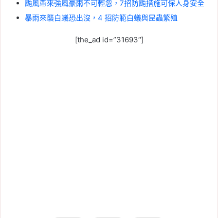
颱風帶來強風豪雨不可輕忽，7招防颱措施可保人身安全
暴雨來襲白蟻恐出沒，4 招防範白蟻與昆蟲繁殖
[the_ad id=”31693″]