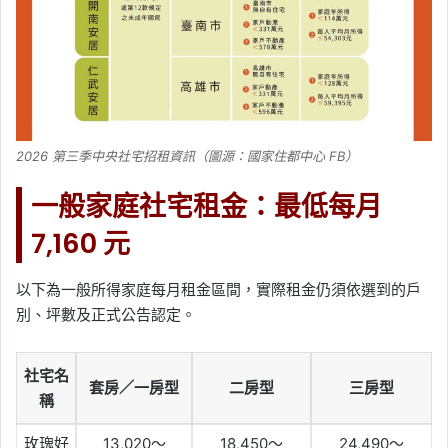
2026 第三季中央社宅招租資訊（圖源：國家住都中心 FB）
一般家庭社宅租金：最低每月
7,160 元
以下為一般所得家庭每月租金區間，實際租金仍須依選到的戶
別、坪數及正式公告認定。
社宅名
套房／一房型
二房型
三房型
稱
玫瑰好
13,020～
18,450～
24,490～