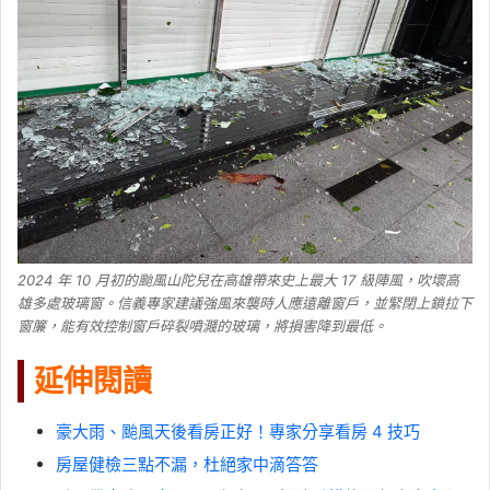
2024 年 10 月初的颱風山陀兒在高雄帶來史上最大 17 級陣風，吹壞高
雄多處玻璃窗。信義專家建議強風來襲時人應遠離窗戶，並緊閉上鎖拉下
窗簾，能有效控制窗戶碎裂噴濺的玻璃，將損害降到最低。
延伸閱讀
豪大雨、颱風天後看房正好！專家分享看房 4 技巧
房屋健檢三點不漏，杜絕家中滴答答