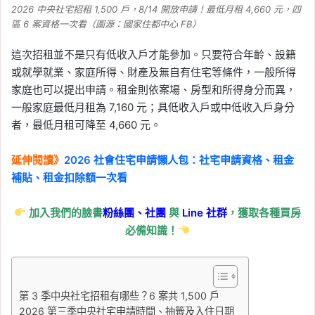
2026 中央社宅招租 1,500 戶，8/14 開放申請！最低月租 4,660 元，四
區 6 案資格一次看（圖源：國家住都中心 FB）
這次招租並不是只有低收入戶才能參加。只要符合年齡、設籍
或就學就業、家庭所得、財產及無自有住宅等條件，一般所得
家庭也可以提出申請。租金則依案場、房型和所得身分而異，
一般家庭最低月租為 7,160 元；具低收入戶或中低收入戶身分
者，最低月租可降至 4,660 元。
延伸閱讀》
2026 社會住宅申請懶人包：社宅申請資格、租金
補貼、租金扣除額一次看
加入我們的臉書
粉絲團、
社團
與
Line
社群
，獲取各種買房
必備知識！
第 3 季中央社宅招租有哪些？6 案共 1,500 戶
2026 第三季中央社宅申請時間、抽籤及入住日期