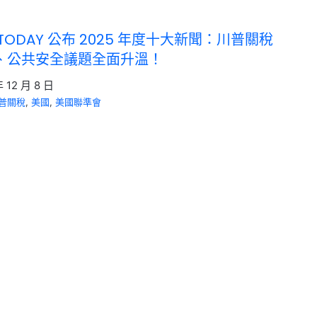
E TODAY 公布 2025 年度十大新聞：川普關稅
、公共安全議題全面升溫！
年 12 月 8 日
普關稅
, 
美國
, 
美國聯準會
灣保證實施法案》是什麼？ 川普簽署生效，3
點與對台美關係影響一次看懂
年 12 月 5 日
普關稅
, 
美國
, 
美國聯準會