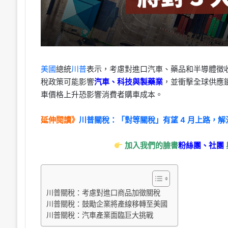
美國
總統
川普
表示，考慮對進口汽車、藥品和半導體徵收 2
稅政策可能影響
汽車、科技與製藥業
，並衝擊全球供應
車價格上升恐影響消費者購車成本。
延伸閱讀》
川普關稅：「對等關稅」有望 4 月上路，
加入我們的臉書
粉絲團、
社團
川普關稅：考慮對進口商品加徵關稅
川普關稅：鼓勵企業將產線移轉至美國
川普關稅：汽車產業面臨巨大挑戰