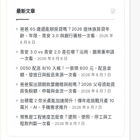
最新文章
爸爸 65 歲還能辦房貸嗎？2026 退休族房貸年
齡、年限、青安 3.0 與銀行審核一次看
2026 年
8 月 8 日
青安 3.0 vs 青安 2.0 差在哪？沿用、撤案重申請
一次看
2026 年 8 月 8 日
0050 配息 8/10 入帳！一張領 600 元，配息金
額、發放日與股息來源一次看
2026 年 8 月 7 日
爸爸幫出頭期款要繳贈與稅嗎？2026 父母資助買
房免稅額、申報與金流一次看
2026 年 8 月 7 日
台積電 2 奈米產能加速爬升！傳年底挑戰月產 10
萬片，AI、手機需求推升
2026 年 8 月 7 日
預售屋工程進度怎麼查？建照、使照、停工與工
程款判斷一次看
2026 年 8 月 7 日