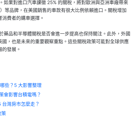
半。如果對進口汽車課徵 25% 的關稅，將對歐洲與亞洲車廠帶來
ndai）等品牌，在美國銷售的車款有很大比例依賴進口。關稅增加
響消費者的購車選擇。
場對於藥品和半導體關稅是否會進一步提高也保持關注。此外，外國
美國，也是未來的重要觀察重點。這些關稅政策可能對全球供應
場的發展。
哪些？5 大影響整理
策會影響台積電嗎？
5 台灣房市怎麼走？
政策