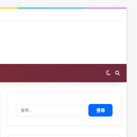
Switch skin
Search 
搜
尋
關
鍵
字: