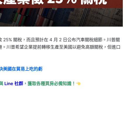
5% 關稅，而且預計在 4 月 2 日公布汽車關稅細節。川普關
鏈。川普希望企業提前轉移生產至美國以避免高額關稅，但進口
解決美國在貿易上吃的虧
與
Line
社群
，獲取各種買房必備知識！