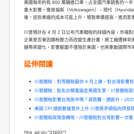
美國每年約有 800 萬輛進口車，占全國汽車銷售的一
重大影響。像是福斯（Volkswagen）、現代（Hyu
後，這些車廠的成本可能上升，導致車價提高，進而影
川普預計在 4 月 2 日公布汽車關稅的詳細內容，市
企業是否會因關稅壓力而改變生產計畫，將工廠遷移到
鏈帶來變化，影響範圍不僅限於美國，也將牽動國際市
延伸閱讀
川普關稅：對等關稅最快 4 月上路，對台灣影響有
川普關稅：點名台積電搶走美國生意，川普關稅政
川普關稅影響台灣房市嗎？貸款難、通膨升，202
美國 CPI 通膨數據意外上升 川普將矛頭指向拜登
川普關稅政策急轉彎，川普關稅對台灣影響一次看
[the_ad id=”31693″]