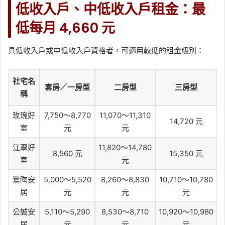
低收入戶、中低收入戶租金：最
低每月 4,660 元
具低收入戶或中低收入戶資格者，可適用較低的租金級別：
社宅名
套房／一房型
二房型
三房型
稱
玫瑰好
7,750～8,770
11,070～11,310
14,720 元
室
元
元
江翠好
11,820～14,780
8,560 元
15,350 元
室
元
鶯陶安
5,000～5,520
8,260～8,830
10,710～10,780
居
元
元
元
公誠安
5,110～5,290
8,530～8,710
10,920～10,980
居
元
元
元