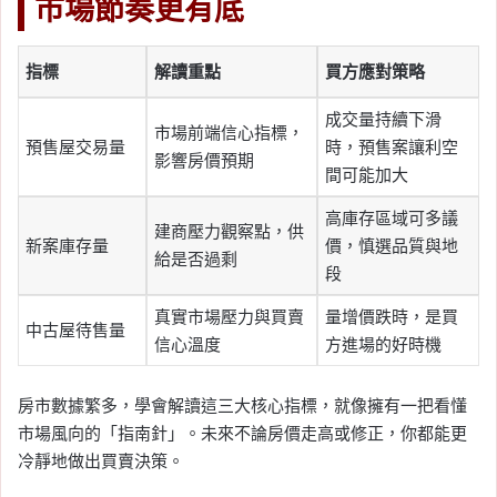
市場節奏更有底
指標
解讀重點
買方應對策略
成交量持續下滑
市場前端信心指標，
預售屋交易量
時，預售案讓利空
影響房價預期
間可能加大
高庫存區域可多議
建商壓力觀察點，供
新案庫存量
價，慎選品質與地
給是否過剩
段
真實市場壓力與買賣
量增價跌時，是買
中古屋待售量
信心溫度
方進場的好時機
房市數據繁多，學會解讀這三大核心指標，就像擁有一把看懂
市場風向的「指南針」。未來不論房價走高或修正，你都能更
冷靜地做出買賣決策。