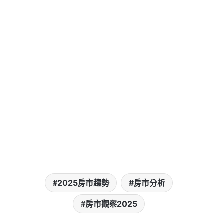
2026 年 8 月 2 日
已過戶卻不能交屋怎
麼辦？建商不交鑰
匙、水電未接與房貸
處理一次看
2026 年 8 月 1 日
預售屋建商倒閉怎麼
辦？停工、解約、退
款與履約保證處理方
式一次看
2026 年 3 月 17 日
2025房市趨勢
房市分析
【鉅陞大藴】格局、
平面圖、建案特色、
房市觀察2025
生活機能分析及