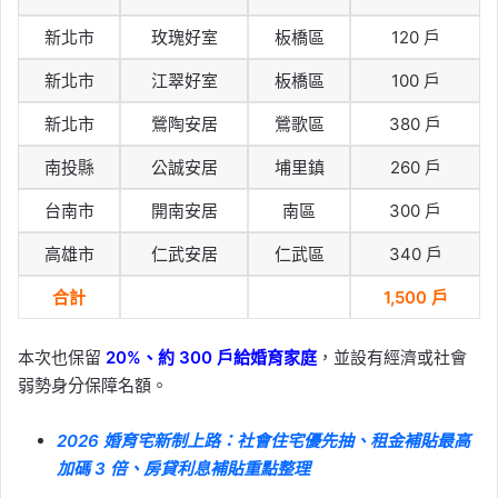
新北市
玫瑰好室
板橋區
120 戶
新北市
江翠好室
板橋區
100 戶
新北市
鶯陶安居
鶯歌區
380 戶
南投縣
公誠安居
埔里鎮
260 戶
台南市
開南安居
南區
300 戶
高雄市
仁武安居
仁武區
340 戶
合計
1,500 戶
本次也保留
20%、約 300 戶給婚育家庭
，並設有經濟或社會
弱勢身分保障名額。
2026 婚育宅新制上路：社會住宅優先抽、租金補貼最高
加碼 3 倍、房貸利息補貼重點整理