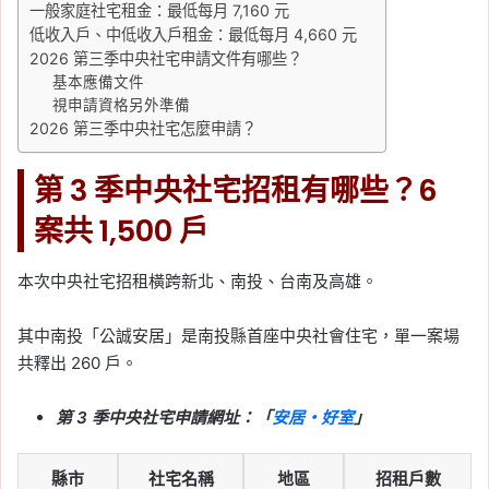
一般家庭社宅租金：最低每月 7,160 元
低收入戶、中低收入戶租金：最低每月 4,660 元
2026 第三季中央社宅申請文件有哪些？
基本應備文件
視申請資格另外準備
2026 第三季中央社宅怎麼申請？
第 3 季中央社宅招租有哪些？6
案共 1,500 戶
本次中央社宅招租橫跨新北、南投、台南及高雄。
其中南投「公誠安居」是南投縣首座中央社會住宅，單一案場
共釋出 260 戶。
第 3 季中央社宅申請網址：「
安居・好室
」
縣市
社宅名稱
地區
招租戶數