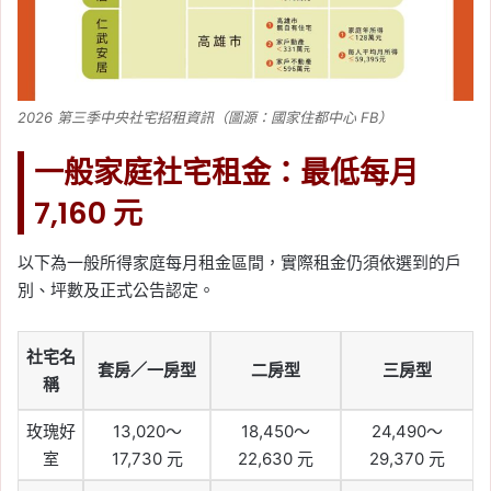
2026 第三季中央社宅招租資訊（圖源：國家住都中心 FB）
一般家庭社宅租金：最低每月
7,160 元
以下為一般所得家庭每月租金區間，實際租金仍須依選到的戶
別、坪數及正式公告認定。
社宅名
套房／一房型
二房型
三房型
稱
玫瑰好
13,020～
18,450～
24,490～
室
17,730 元
22,630 元
29,370 元