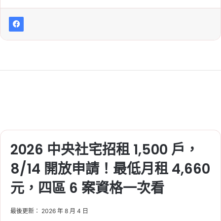
PTT 評價一次看
2026 年 1 月 14 日
【聚碩仁玉】格局、
平面圖、建案特色、
生活機能分析及
PTT 評價一次看
2025 年 8 月 27 日
禾悅花園接待中心在
2026 中央社宅招租 1,500 戶，
哪？建設公司、完工
時間、實價登錄、
8/14 開放申請！最低月租 4,660
PTT 與 Mobile01 討
元，四區 6 案資格一次看
論一次看
最後更新： 2026 年 8 月 4 日