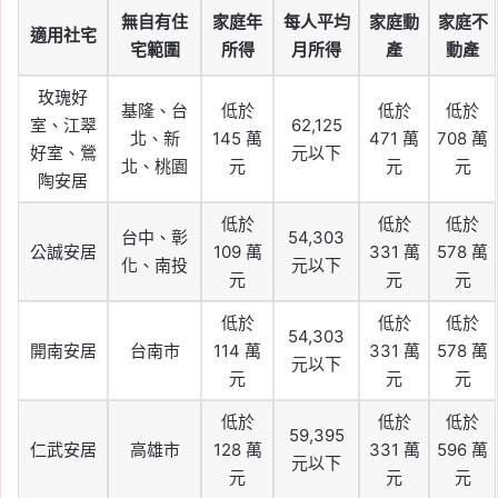
無自有住
家庭年
每人平均
家庭動
家庭不
適用社宅
宅範圍
所得
月所得
產
動產
玫瑰好
基隆、台
低於
低於
低於
室、江翠
62,125
北、新
145 萬
471 萬
708 萬
好室、鶯
元以下
北、桃園
元
元
元
陶安居
低於
低於
低於
台中、彰
54,303
公誠安居
109 萬
331 萬
578 萬
化、南投
元以下
元
元
元
低於
低於
低於
54,303
開南安居
台南市
114 萬
331 萬
578 萬
元以下
元
元
元
低於
低於
低於
59,395
仁武安居
高雄市
128 萬
331 萬
596 萬
元以下
元
元
元