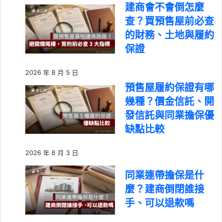
建商會不會倒怎麼
查？買預售屋前必查
的財務、土地與履約
保證
2026 年 8 月 5 日
預售屋履約保證有哪
幾種？價金信託、開
發信託與同業擔保優
缺點比較
2026 年 8 月 3 日
同業連帶擔保是什
麼？建商倒閉誰接
手、可以退款嗎