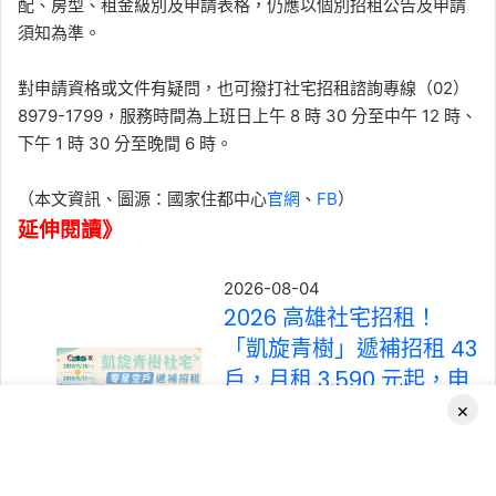
配、房型、租金級別及申請表格，仍應以個別招租公告及申請
須知為準。
對申請資格或文件有疑問，也可撥打社宅招租諮詢專線（02）
8979-1799，服務時間為上班日上午 8 時 30 分至中午 12 時、
下午 1 時 30 分至晚間 6 時。
（本文資訊、圖源：國家住都中心
官網
、
FB
）
延伸閱讀》
2026-08-04
2026 高雄社宅招租！
「凱旋青樹」遞補招租 43
戶，月租 3,590 元起，申
請期限至 8/31
×
Tag:
中央社宅
,
社會住宅
,
社會住宅申
請
,
社會住宅申請資格
,
高雄
,
高雄市
,
高
Facebook