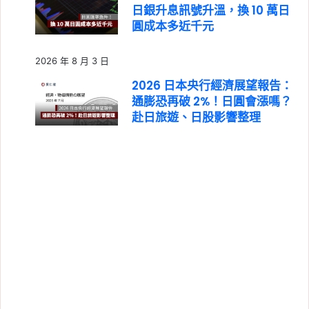
日銀升息訊號升溫，換 10 萬日
圓成本多近千元
2026 年 8 月 3 日
2026 日本央行經濟展望報告：
通膨恐再破 2%！日圓會漲嗎？
赴日旅遊、日股影響整理
2026 年 8 月 3 日
8/3～8/9 中油油價不漲！95
無鉛維持 32 元，8/10、8/13
中油 Pay 暫停使用
2026 年 8 月 2 日
勞退自提新規定 8/1 上路！雇主
不得拒絕，勞工可直接向勞保局
申報