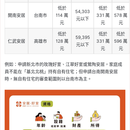
低於
低於
低於
54,303
開南安居
台南市
114 萬
331 萬
578 萬
元以下
元
元
元
低於
低於
低於
59,395
仁武安居
高雄市
128 萬
331 萬
596 萬
元以下
元
元
元
例如：申請新北市的玫瑰好室、江翠好室或鶯陶安居，家庭成
員不能在「基北北桃」持有自有住宅；但申請台南開南安居
時，無自有住宅的審查範圍則以台南市為主。