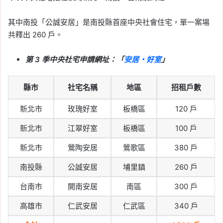
其中南投「公誠安居」是南投縣首座中央社會住宅，單一案場
共釋出 260 戶。
第 3 季中央社宅申請網址：「
安居・好室
」
縣市
社宅名稱
地區
招租戶數
新北市
玫瑰好室
板橋區
120 戶
新北市
江翠好室
板橋區
100 戶
新北市
鶯陶安居
鶯歌區
380 戶
南投縣
公誠安居
埔里鎮
260 戶
台南市
開南安居
南區
300 戶
高雄市
仁武安居
仁武區
340 戶