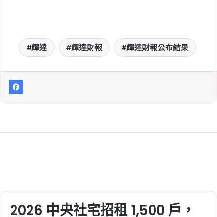
2026 年 8 月 2 日
農民退休儲金新制 8/1 上路！政
府負擔提高至 6 成，勞保、國保
輝達
輝達財報
輝達財報公布結果
務農者也能提繳
2026 年 8 月 1 日
高市早苗推日本食品消費稅降至
1%！擬 2027 年上路，超商、超
市與外帶餐點適用
2026 中央社宅招租 1,500 戶，