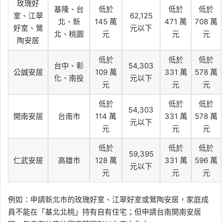
玫瑰好
基隆、台
低於
低於
低於
室、江翠
62,125
北、新
145 萬
471 萬
708 萬
好室、鶯
元以下
北、桃園
元
元
元
陶安居
低於
低於
低於
台中、彰
54,303
公誠安居
109 萬
331 萬
578 萬
化、南投
元以下
元
元
元
低於
低於
低於
54,303
開南安居
台南市
114 萬
331 萬
578 萬
元以下
元
元
元
低於
低於
低於
59,395
仁武安居
高雄市
128 萬
331 萬
596 萬
元以下
元
元
元
例如：申請新北市的玫瑰好室、江翠好室或鶯陶安居，家庭成
員不能在「基北北桃」持有自有住宅；但申請台南開南安居