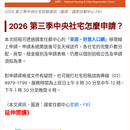
2026 第三季中央社宅招租資訊（圖源：國家住都中心 FB）
2026 第三季中央社宅怎麼申請？
本次招租可透過國家住都中心的「
安居・好室入口網
」辦理線
上申請，申請系統開放後可全天候送件。各社宅的完整戶數分
配、房型、租金級別及申請表格，仍應以個別招租公告及申請
須知為準。
對申請資格或文件有疑問，也可撥打社宅招租諮詢專線（02）
8979-1799，服務時間為上班日上午 8 時 30 分至中午 12 時、
下午 1 時 30 分至晚間 6 時。
（本文資訊、圖源：國家住都中心
官網
、
FB
）
延伸閱讀》