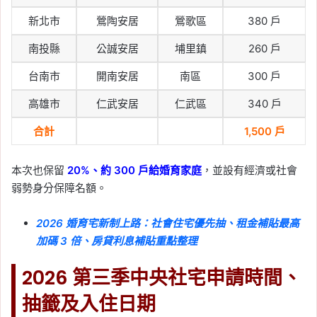
新北市
鶯陶安居
鶯歌區
380 戶
南投縣
公誠安居
埔里鎮
260 戶
台南市
開南安居
南區
300 戶
高雄市
仁武安居
仁武區
340 戶
合計
1,500 戶
本次也保留
20%、約 300 戶給婚育家庭
，並設有經濟或社會
弱勢身分保障名額。
2026 婚育宅新制上路：社會住宅優先抽、租金補貼最高
加碼 3 倍、房貸利息補貼重點整理
2026 第三季中央社宅申請時間、
抽籤及入住日期