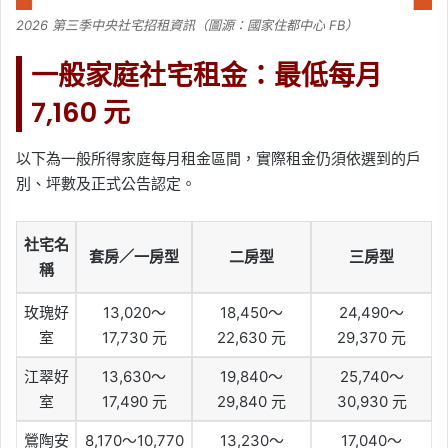
2026 第三季中央社宅招租資訊（圖源：國家住都中心 FB）
一般家庭社宅租金：最低每月
7,160 元
以下為一般所得家庭每月租金區間，實際租金仍須依選到的戶
別、坪數及正式公告認定。
社宅名
套房／一房型
二房型
三房型
稱
玫瑰好
13,020～
18,450～
24,490～
室
17,730 元
22,630 元
29,370 元
江翠好
13,630～
19,840～
25,740～
室
17,490 元
29,840 元
30,930 元
鶯陶安
8,170～10,770
13,230～
17,040～