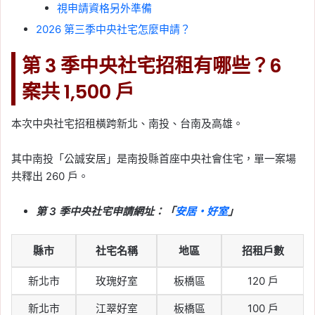
視申請資格另外準備
2026 第三季中央社宅怎麼申請？
第 3 季中央社宅招租有哪些？6
案共 1,500 戶
本次中央社宅招租橫跨新北、南投、台南及高雄。
其中南投「公誠安居」是南投縣首座中央社會住宅，單一案場
共釋出 260 戶。
第 3 季中央社宅申請網址：「
安居・好室
」
縣市
社宅名稱
地區
招租戶數
新北市
玫瑰好室
板橋區
120 戶
新北市
江翠好室
板橋區
100 戶