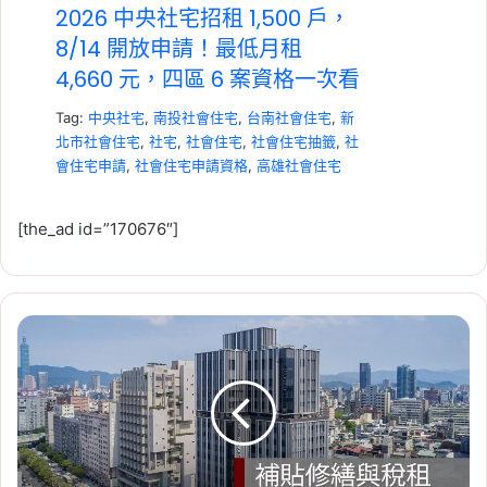
2026 中央社宅招租 1,500 戶，
8/14 開放申請！最低月租
4,660 元，四區 6 案資格一次看
Tag:
中央社宅
,
南投社會住宅
,
台南社會住宅
,
新
北市社會住宅
,
社宅
,
社會住宅
,
社會住宅抽籤
,
社
會住宅申請
,
社會住宅申請資格
,
高雄社會住宅
[the_ad id=”170676″]
旅
2026-07-23
館
租賃專法修法急轉彎！3 年租
轉
期、續約漲租上限暫緩，最新重
社
宅
點一次看
開
Tag:
房東
,
社會住宅
,
租屋
,
租屋族
,
租屋注意事
放
申
項
,
租屋糾紛
,
租屋補助
,
租屋補助申請
,
租屋補助