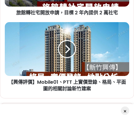
請，
資格
旅館轉社宅開放申請，目標 2 年內提供 2 萬社宅
目
標
2
【興
年
傳
內
評
提
價】
供
Mobile01、
2026-07-20
2
PTT
新竹人注意！竹科旁將新增 838
萬
上
戶社宅，「金城安居」預計
社
實
宅
價
2029 年完工
【興傳評價】Mobile01、PTT 上實價登錄、格局、平面
登
錄、
圖的相關討論新竹建案
Tag:
新竹
,
新竹市
,
新竹縣
,
社會住宅
,
社會住宅
格
進度
,
竹科
局、
平
×
Related Articles
面
圖
的
相
Facebook