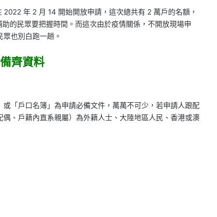
022 年 2 月 14 開始開放申請，這次總共有 2 萬戶的名額，
補助的民眾要把握時間。而這次由於疫情關係，不開放現場申
民眾也別白跑一趟。
需備齊資料
」或「戶口名簿」為申請必備文件，萬萬不可少，若申請人跟配
配偶、戶籍內直系親屬）為外籍人士、大陸地區人民、香港或澳