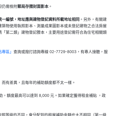
但仍需檢附
郵局存摺封面影本
。
統一編號，地址應與建物登記資料所載地址相同
。另外，有關建
建築物使用執照影本、測量成果圖影本或未登記建物之合法房屋
請「第二類」建物登記謄本，主要用途登記需符合為住宅相關類
貼專區」
查詢或撥打諮詢專線 02-7729-8003，有專人接聽，服
」而有差異，且每年的補助額度都不太一樣。
屋補助，額度最高可以達到 8,000 元。如果確定獲得租金補貼 ，政
，依照等級的不同，會分配到的租屋補助金額也大不相同（第一級