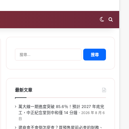
Switch skin
Search 
搜
尋
關
鍵
字:
最新文章
萬大線一期進度突破 85.6％！預計 2027 年底完
工，中正紀念堂到中和僅 14 分鐘
2026 年 8 月 6
日
建商會不會倒怎麼查？買預售屋前必查的財務、