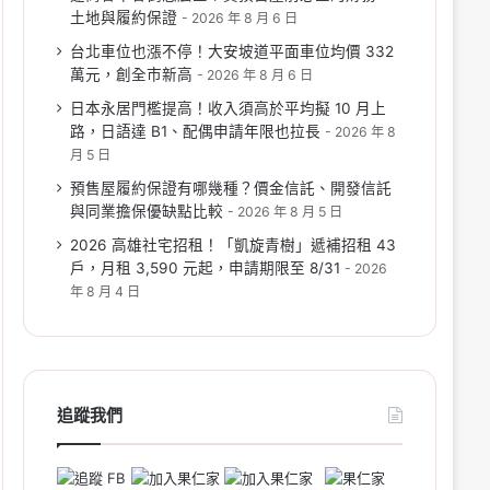
土地與履約保證
2026 年 8 月 6 日
台北車位也漲不停！大安坡道平面車位均價 332
萬元，創全市新高
2026 年 8 月 6 日
日本永居門檻提高！收入須高於平均擬 10 月上
路，日語達 B1、配偶申請年限也拉長
2026 年 8
月 5 日
預售屋履約保證有哪幾種？價金信託、開發信託
與同業擔保優缺點比較
2026 年 8 月 5 日
2026 高雄社宅招租！「凱旋青樹」遞補招租 43
戶，月租 3,590 元起，申請期限至 8/31
2026
年 8 月 4 日
追蹤我們