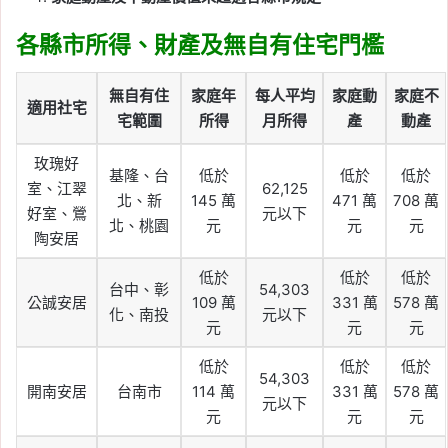
各縣市所得、財產及無自有住宅門檻
無自有住
家庭年
每人平均
家庭動
家庭不
適用社宅
宅範圍
所得
月所得
產
動產
玫瑰好
基隆、台
低於
低於
低於
室、江翠
62,125
北、新
145 萬
471 萬
708 萬
好室、鶯
元以下
北、桃園
元
元
元
陶安居
低於
低於
低於
台中、彰
54,303
公誠安居
109 萬
331 萬
578 萬
化、南投
元以下
元
元
元
低於
低於
低於
54,303
開南安居
台南市
114 萬
331 萬
578 萬
元以下
元
元
元