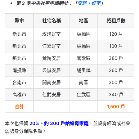
第 3 季中央社宅申請網址：「
安居・好室
」
縣市
社宅名稱
地區
招租戶數
新北市
玫瑰好室
板橋區
120 戶
新北市
江翠好室
板橋區
100 戶
新北市
鶯陶安居
鶯歌區
380 戶
南投縣
公誠安居
埔里鎮
260 戶
台南市
開南安居
南區
300 戶
高雄市
仁武安居
仁武區
340 戶
合計
1,500 戶
本次也保留
20%、約 300 戶給婚育家庭
，並設有經濟或社會
弱勢身分保障名額。