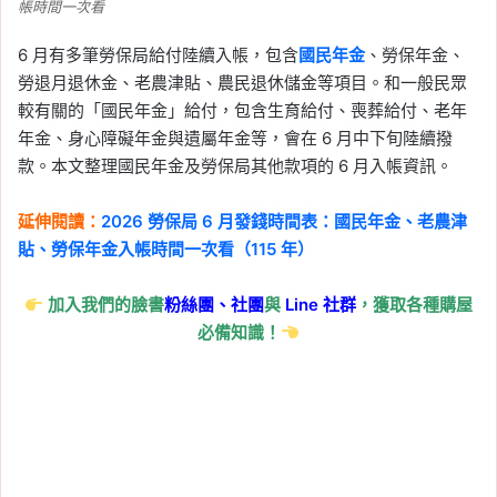
帳時間一次看
6 月有多筆勞保局給付陸續入帳，包含
國民年金
、勞保年金、
勞退月退休金、老農津貼、農民退休儲金等項目。和一般民眾
較有關的「國民年金」給付，包含生育給付、喪葬給付、老年
年金、身心障礙年金與遺屬年金等，會在 6 月中下旬陸續撥
款。本文整理國民年金及勞保局其他款項的 6 月入帳資訊。
延伸閱讀：
2026 勞保局 6 月發錢時間表：國民年金、老農津
貼、勞保年金入帳時間一次看（115 年）
加入我們的臉書
粉絲團、
社團
與
Line
社群
，獲取各種購屋
必備知識！