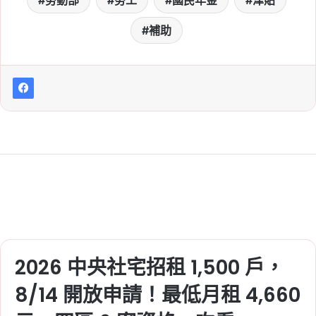
勞動部
勞工
國民年金
津貼
Tag:
國民年金
2026-05-25
補助
家庭主婦月領 5000 元是
新補助嗎？領取條件、資
格、預計上路時間一次看
Tag:
國民年金
, 
津貼
, 
補助
2026-05-11
國民年金 5 月入帳時間整
理：生育給付、喪葬給付
等 19 筆款項入帳時間一次
看
Tag:
勞動部
, 
勞工
, 
國民年金
, 
津貼
, 
補
助
2026 中央社宅招租 1,500 戶，
2026-04-10
國民年金生育給付最高
8/14 開放申請！最低月租 4,660
4.2 萬入帳！4 月發放時