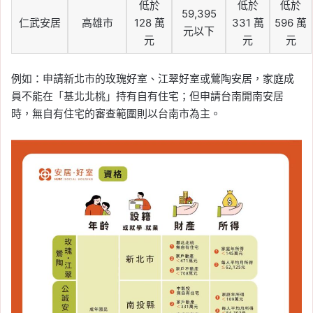
低於
低於
低於
59,395
仁武安居
高雄市
128 萬
331 萬
596 萬
元以下
元
元
元
例如：申請新北市的玫瑰好室、江翠好室或鶯陶安居，家庭成
員不能在「基北北桃」持有自有住宅；但申請台南開南安居
時，無自有住宅的審查範圍則以台南市為主。