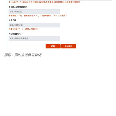
圖源：擷取自勞保局官網