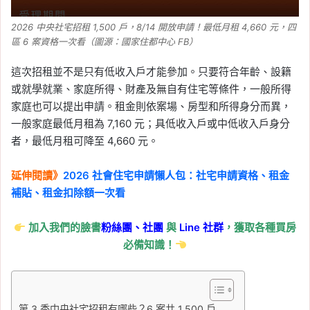
2026 中央社宅招租 1,500 戶，8/14 開放申請！最低月租 4,660 元，四
區 6 案資格一次看（圖源：國家住都中心 FB）
這次招租並不是只有低收入戶才能參加。只要符合年齡、設籍
或就學就業、家庭所得、財產及無自有住宅等條件，一般所得
家庭也可以提出申請。租金則依案場、房型和所得身分而異，
一般家庭最低月租為 7,160 元；具低收入戶或中低收入戶身分
者，最低月租可降至 4,660 元。
延伸閱讀》
2026 社會住宅申請懶人包：社宅申請資格、租金
補貼、租金扣除額一次看
加入我們的臉書
粉絲團、
社團
與
Line
社群
，獲取各種買房
必備知識！
第 3 季中央社宅招租有哪些？6 案共 1,500 戶