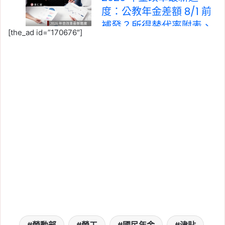
度：公教年金差額 8/1 前
補發？所得替代率附表、
[the_ad id=”170676″]
釋憲進度一次看
Tag:
國民年金
2026-06-02
2026 勞保局 6 月發錢時
間表：國民年金、老農津
貼、勞保年金入帳時間一
次看（115 年）
Tag:
勞保
, 
勞工
, 
國民年金
, 
津貼
, 
補助
2026-06-01
國民年金調高至 5000
元：最快 7 月上路，估
176 萬人受惠，資格、金
額一次看