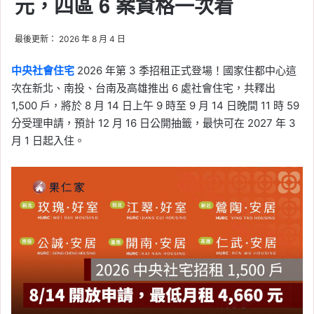
元，四區 6 案資格一次看
程、請領資格與 5 年期限
一次看
最後更新： 2026 年 8 月 4 日
Tag:
國民年金
中央社會住宅
2026 年第 3 季招租正式登場！國家住都中心這
2024-04-10
次在新北、南投、台南及高雄推出 6 處社會住宅，共釋出
國民年金保險補助直接
1,500 戶，將於 8 月 14 日上午 9 時至 9 月 14 日晚間 11 時 59
領！符合條件最多可拿
分受理申請，預計 12 月 16 日公開抽籤，最快可在 2027 年 3
5337 元
月 1 日起入住。
Tag:
保險
, 
國民年金