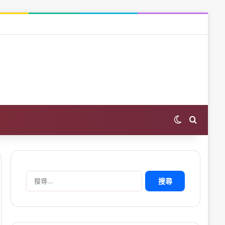
Switch skin
Search 
搜
尋
關
鍵
字: