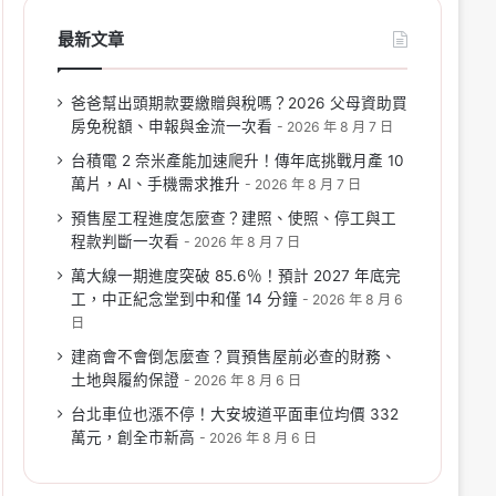
最新文章
爸爸幫出頭期款要繳贈與稅嗎？2026 父母資助買
房免稅額、申報與金流一次看
2026 年 8 月 7 日
台積電 2 奈米產能加速爬升！傳年底挑戰月產 10
萬片，AI、手機需求推升
2026 年 8 月 7 日
預售屋工程進度怎麼查？建照、使照、停工與工
程款判斷一次看
2026 年 8 月 7 日
萬大線一期進度突破 85.6％！預計 2027 年底完
工，中正紀念堂到中和僅 14 分鐘
2026 年 8 月 6
日
建商會不會倒怎麼查？買預售屋前必查的財務、
土地與履約保證
2026 年 8 月 6 日
台北車位也漲不停！大安坡道平面車位均價 332
萬元，創全市新高
2026 年 8 月 6 日