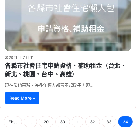
2021 年 7 月 11 日
各縣市社會住宅申請資格、補助租金（台北、
新北、桃園、台中、高雄）
現在房價高漲，許多年輕人都買不起房子！現…
Read More »
First
...
20
30
«
32
33
34