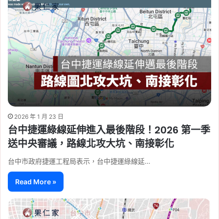
2026 年 1 月 23 日
台中捷運綠線延伸進入最後階段！2026 第一季
送中央審議，路線北攻大坑、南接彰化
台中市政府捷運工程局表示，台中捷運綠線延…
Read More »