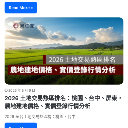
Read More »
2026 年 5 月 9 日
2026 土地交易熱區排名：桃園、台中、屏東，
農地建地價格、實價登錄行情分析
2026 全台土地交易熱區榜：桃園、台中…