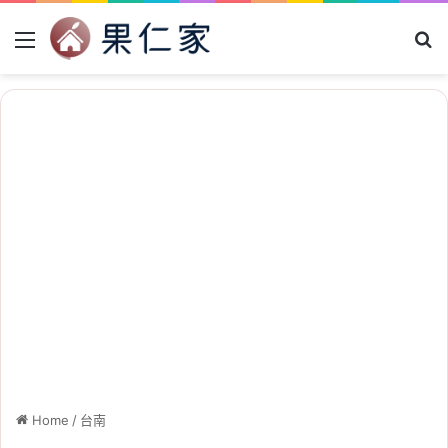
Menu
Se
Home
/
台南