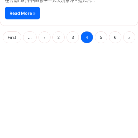
在台南市的中西區發生一起天坑意外。這起台…
Read More »
First
...
«
2
3
4
5
6
»