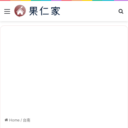
Menu
Se
Home
/
台南