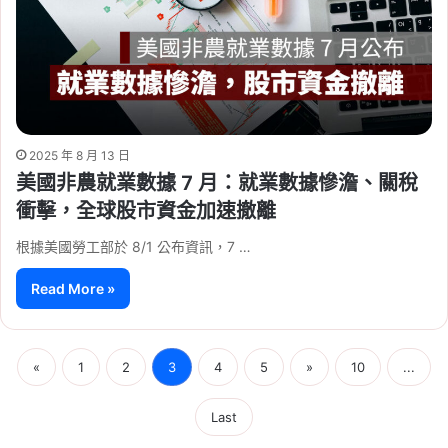
2025 年 8 月 13 日
美國非農就業數據 7 月：就業數據慘澹、關稅
衝擊，全球股市資金加速撤離
根據美國勞工部於 8/1 公布資訊，7 …
Read More »
«
1
2
3
4
5
»
10
...
Last