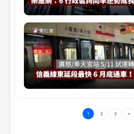
1
2
3
»