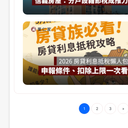
1
2
3
»