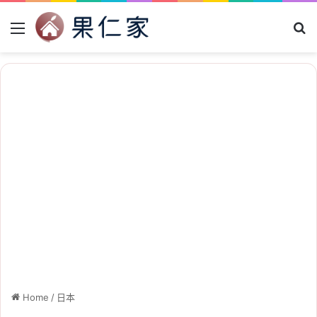
Menu
Se
Home
/
日本