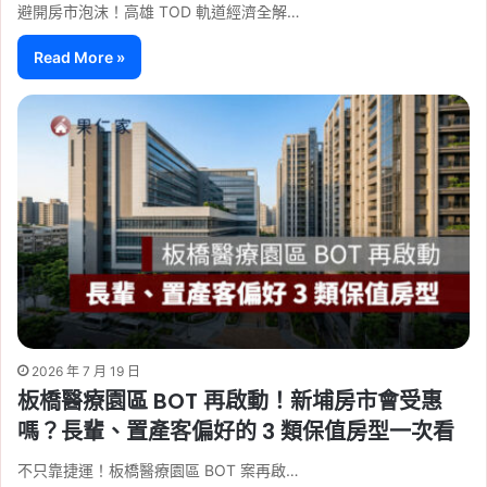
避開房市泡沫！高雄 TOD 軌道經濟全解…
Read More »
2026 年 7 月 19 日
板橋醫療園區 BOT 再啟動！新埔房市會受惠
嗎？長輩、置產客偏好的 3 類保值房型一次看
不只靠捷運！板橋醫療園區 BOT 案再啟…