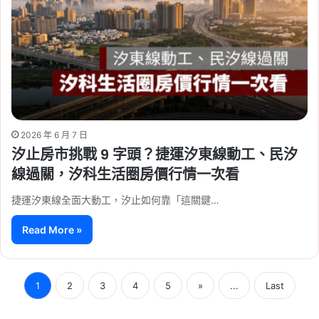
2026 年 6 月 7 日
汐止房市挑戰 9 字頭？捷運汐東線動工、民汐
線過關，汐科生活圈房價行情一次看
捷運汐東線全面大動工，汐止如何靠「這關鍵…
Read More »
1
2
3
4
5
»
...
Last