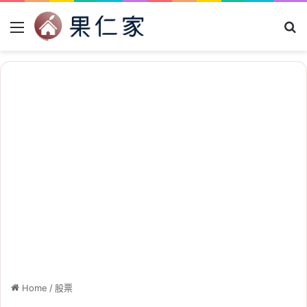
Menu
Se
Home
/
股票