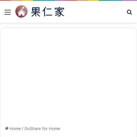
Menu
Se
Home
/
GoShare for Home