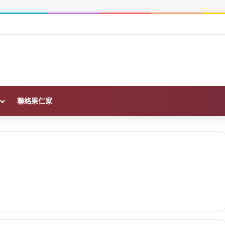
車位均價 332 萬元，創全市新高
聯絡果仁家