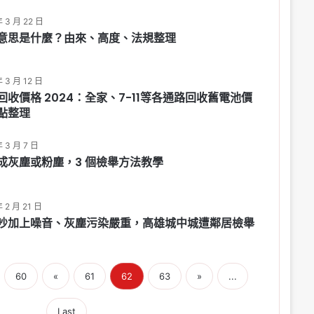
年 3 月 22 日
意思是什麼？由來、高度、法規整理
年 3 月 12 日
回收價格 2024：全家、7-11等各通路回收舊電池價
點整理
年 3 月 7 日
成灰塵或粉塵，3 個檢舉方法教學
 2 月 21 日
吵加上噪音、灰塵污染嚴重，高雄城中城遭鄰居檢舉
60
«
61
62
63
»
...
Last