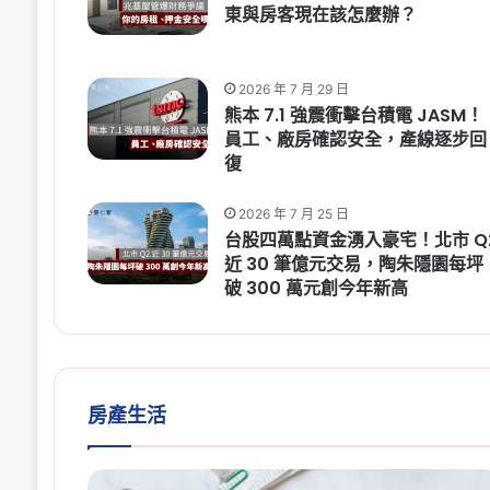
東與房客現在該怎麼辦？
2026 年 7 月 29 日
熊本 7.1 強震衝擊台積電 JASM！
員工、廠房確認安全，產線逐步回
復
2026 年 7 月 25 日
台股四萬點資金湧入豪宅！北市 Q
近 30 筆億元交易，陶朱隱園每坪
破 300 萬元創今年新高
房產生活