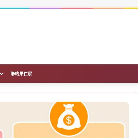
026 父母資助買房免稅額、申報與金流一次看
聯絡果仁家