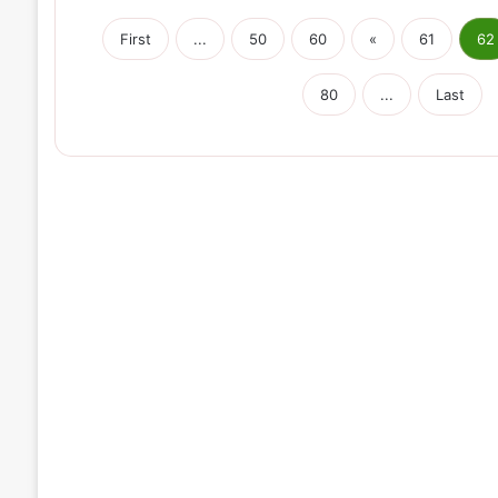
First
...
50
60
«
61
62
80
...
Last