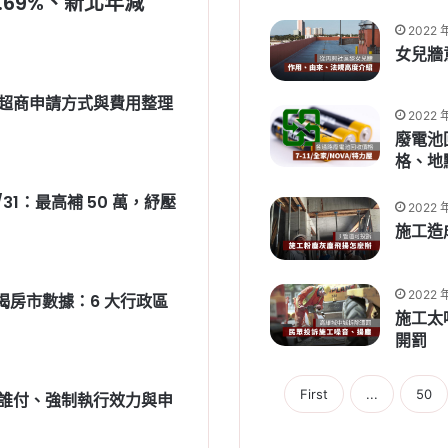
.69%、新北年減
2022 
女兒牆
超商申請方式與費用整理
2022 
廢電池
格、地
1：最高補 50 萬，紓壓
2022 
施工造
2022 年
揭房市數據：6 大行政區
施工太
開罰
First
...
50
誰付、強制執行效力與申