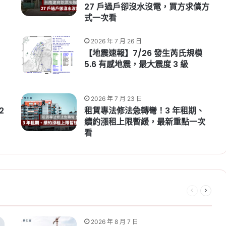
27 戶過戶卻沒水沒電，買方求償方
式一次看
2026 年 7 月 26 日
【地震速報】7/26 發生芮氏規模
5.6 有感地震，最大震度 3 級
2026 年 7 月 23 日
2
租賃專法修法急轉彎！3 年租期、
續約漲租上限暫緩，最新重點一次
看
Previous
Next
page
page
2026 年 8 月 7 日