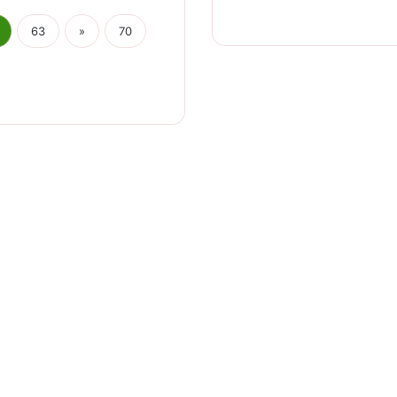
63
»
70