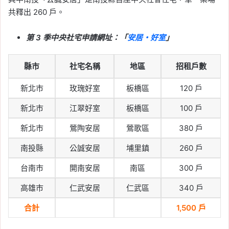
共釋出 260 戶。
第 3 季中央社宅申請網址：「
安居・好室
」
縣市
社宅名稱
地區
招租戶數
新北市
玫瑰好室
板橋區
120 戶
新北市
江翠好室
板橋區
100 戶
新北市
鶯陶安居
鶯歌區
380 戶
南投縣
公誠安居
埔里鎮
260 戶
台南市
開南安居
南區
300 戶
高雄市
仁武安居
仁武區
340 戶
合計
1,500 戶