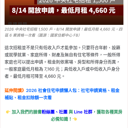
2026 中央社宅招租 1,500 戶，8/14 開放申請！最低月租 4,660 元，四
區 6 案資格一次看（圖源：國家住都中心 FB）
這次招租並不是只有低收入戶才能參加。只要符合年齡、設籍
或就學就業、家庭所得、財產及無自有住宅等條件，一般所得
家庭也可以提出申請。租金則依案場、房型和所得身分而異，
一般家庭最低月租為 7,160 元；具低收入戶或中低收入戶身分
者，最低月租可降至 4,660 元。
延伸閱讀》
2026 社會住宅申請懶人包：社宅申請資格、租金
補貼、租金扣除額一次看
加入我們的臉書
粉絲團、
社團
與
Line
社群
，獲取各種買房
必備知識！