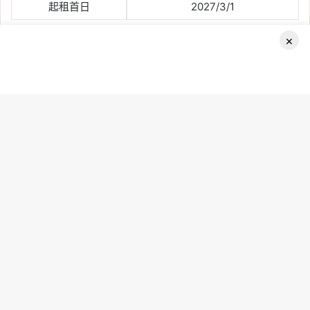
起租首日
2027/3/1
×
社會住宅採資格審查後公開抽籤，並不是越早申請中籤率越
高。民眾只要在截止前完成申請、確認資料正確並備齊文件即
可。
Facebook
B
t
t
b