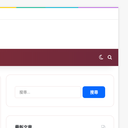
Switch skin
Search 
搜
尋
關
鍵
字:
最新文章