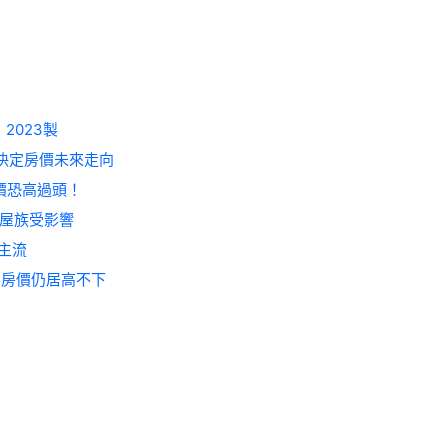
2023製
將決定房價未來走向
房價恐高過頭！
多屋族受影響
主流
，房價仍居高不下