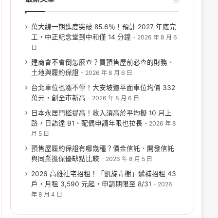
萬大線一期進度突破 85.6％！預計 2027 年底完
工，中正紀念堂到中和僅 14 分鐘
2026 年 8 月 6
日
建商會不會倒怎麼查？買預售屋前必查的財務、
土地與履約保證
2026 年 8 月 6 日
台北車位也漲不停！大安坡道平面車位均價 332
萬元，創全市新高
2026 年 8 月 6 日
日本永居門檻提高！收入須高於平均擬 10 月上
路，日語達 B1、配偶申請年限也拉長
2026 年 8
月 5 日
預售屋履約保證有哪幾種？價金信託、開發信託
與同業擔保優缺點比較
2026 年 8 月 5 日
2026 高雄社宅招租！「凱旋青樹」遞補招租 43
戶，月租 3,590 元起，申請期限至 8/31
2026
年 8 月 4 日