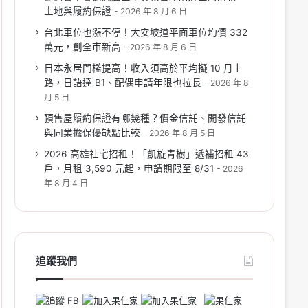
土地與履約保證
2026 年 8 月 6 日
台北車位也漲不停！大安坡道平面車位均價 332
萬元，創全市新高
2026 年 8 月 6 日
日本永居門檻提高！收入須高於平均擬 10 月上
路，日語達 B1、配偶申請年限也拉長
2026 年 8
月 5 日
預售屋履約保證有哪幾種？價金信託、開發信託
與同業擔保優缺點比較
2026 年 8 月 5 日
2026 高雄社宅招租！「凱旋青樹」遞補招租 43
戶，月租 3,590 元起，申請期限至 8/31
2026
年 8 月 4 日
追蹤我們