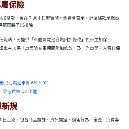
專屬保險
條款，會在 7 月 1 日起實施。金管會表示，專屬條款承保電
承保範圍將予以排除：
任範疇，另提供「車體險電池自燃附加條款」供車主加保。
議車主加保「車體險充電期間附加條款」及「汽車第三人責任保
只比燃油車貴 6% ~ 9%
參考費率 Q2 出爐
單新規
 1 日上路，包含商品設計、資訊揭露、銷售行為、審查、究責等