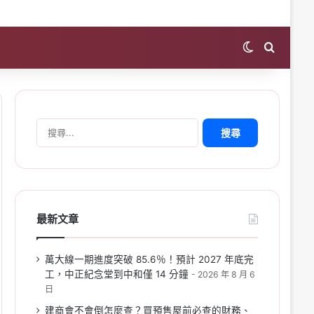
Switch skin
Search 
搜
尋
關
鍵
字:
最新文章
萬大線一期進度突破 85.6％！預計 2027 年底完
工，中正紀念堂到中和僅 14 分鐘
2026 年 8 月 6
日
建商會不會倒怎麼查？買預售屋前必查的財務、