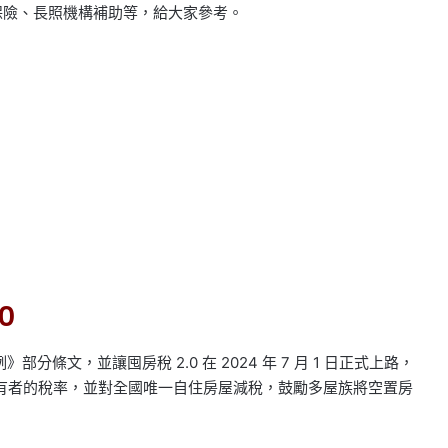
屬保險、長照機構補助等，給大家參考。
0
條文，並讓囤房稅 2.0 在 2024 年 7 月 1 日正式上路，
了多屋持有者的稅率，並對全國唯一自住房屋減稅，鼓勵多屋族將空置房