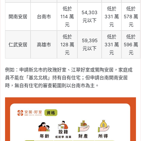
低於
低於
低於
54,303
開南安居
台南市
114 萬
331 萬
578 萬
元以下
元
元
元
低於
低於
低於
59,395
仁武安居
高雄市
128 萬
331 萬
596 萬
元以下
元
元
元
例如：申請新北市的玫瑰好室、江翠好室或鶯陶安居，家庭成
員不能在「基北北桃」持有自有住宅；但申請台南開南安居
時，無自有住宅的審查範圍則以台南市為主。