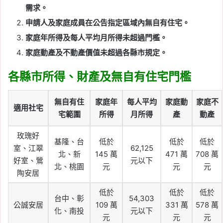
需求。
申請人及家庭成員在公告指定區域內無自有住宅。
家庭年所得及每人平均月所得未超過門檻。
家庭動產及不動產價值未超過各縣市規定。
各縣市所得、財產及無自有住宅門檻
無自有住
家庭年
每人平均
家庭動
家庭不
適用社宅
宅範圍
所得
月所得
產
動產
玫瑰好
基隆、台
低於
低於
低於
室、江翠
62,125
北、新
145 萬
471 萬
708 萬
好室、鶯
元以下
北、桃園
元
元
元
陶安居
低於
低於
低於
台中、彰
54,303
公誠安居
109 萬
331 萬
578 萬
化、南投
元以下
元
元
元