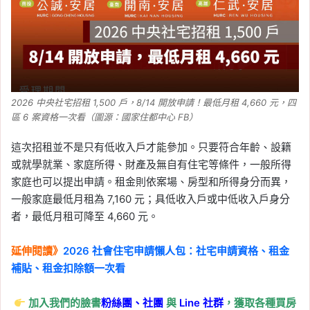
2026 中央社宅招租 1,500 戶，8/14 開放申請！最低月租 4,660 元，四
區 6 案資格一次看（圖源：國家住都中心 FB）
這次招租並不是只有低收入戶才能參加。只要符合年齡、設籍
或就學就業、家庭所得、財產及無自有住宅等條件，一般所得
家庭也可以提出申請。租金則依案場、房型和所得身分而異，
一般家庭最低月租為 7,160 元；具低收入戶或中低收入戶身分
者，最低月租可降至 4,660 元。
延伸閱讀》
2026 社會住宅申請懶人包：社宅申請資格、租金
補貼、租金扣除額一次看
加入我們的臉書
粉絲團、
社團
與
Line
社群
，獲取各種買房