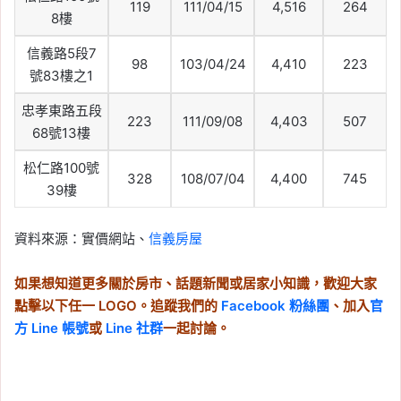
119
111/04/15
4,516
264
8樓
信義路5段7
98
103/04/24
4,410
223
號83樓之1
忠孝東路五段
223
111/09/08
4,403
507
68號13樓
松仁路100號
328
108/07/04
4,400
745
39樓
資料來源：實價網站、
信義房屋
如果想知道更多關於房市、話題新聞或居家小知識，歡迎大家
點擊以下任一 LOGO。追蹤我們的
Facebook 粉絲團
、加入
官
方 Line 帳號
或
Line 社群
一起討論。