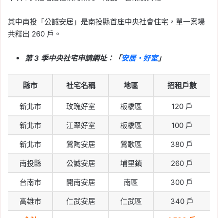
其中南投「公誠安居」是南投縣首座中央社會住宅，單一案場
共釋出 260 戶。
第 3 季中央社宅申請網址：「
安居・好室
」
縣市
社宅名稱
地區
招租戶數
新北市
玫瑰好室
板橋區
120 戶
新北市
江翠好室
板橋區
100 戶
新北市
鶯陶安居
鶯歌區
380 戶
南投縣
公誠安居
埔里鎮
260 戶
台南市
開南安居
南區
300 戶
高雄市
仁武安居
仁武區
340 戶