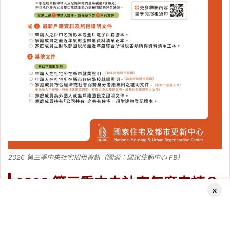
2026 第三季中央社宅招租資訊（圖源：國家住都中心 FB）
2026 第三季中央社宅怎麼申請？
×
本次招租可透過國家住都中心的「
安居・好室入口網
」辦理線
上申請，申請系統開放後可全天候送件。各社宅的完整戶數分
Facebook