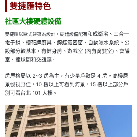
雙捷匯特色
社區大樓硬體設備
和成衛浴、
三合一
雙捷匯以歐式建築為設計，硬體設備配有
電子鎖、櫻花牌廚具、錦鋐氣密窗、自動灑水系統。
公
設部分較基本，有
健身房、遊戲室 (內有育嬰室)、會議
室、撞球間和交誼廳。
房屋格局以 2~3 房為主，有少量戶數是 4 房。高樓層
景觀視野佳，
10 樓以上可看到河景，15 樓以上部分戶
別可看台北 101 大樓。