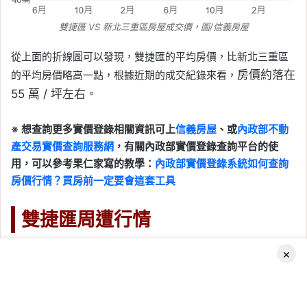
雙捷匯 VS 新北三重區房屋成交價，圖/信義房屋
從上面的折線圖可以發現，雙捷匯的平均房價，比新北三重區
房價約落在
的平均房價略高一點，根據近期的成交紀錄來看，
55
萬 / 坪左右。
※ 想查詢更多實價登錄相關資訊可上
信義房屋
、或
內政部不動
產交易實價查詢服務網
，有關內政部實價登錄查詢平台的使
用，可以參考果仁家寫的教學：
內政部實價登錄系統如何查詢
房價行情？買房前一定要會這套工具
雙捷匯周遭行情
雙捷匯附近相似社區行情
×
Facebook