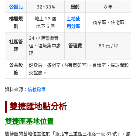
公設比
32~33%
屋齡
8 年
樓層規
地上 23 層
土地使
商業區、住宅區
劃
地下 5 層
用分區
24 小時警衛管
社區管
理、垃圾集中處
管理費
60 元 / 坪
理
理
公共設
健身房、遊戲室 (內有育嬰室)、會議室、撞球間和
施
交誼廳。
資料來源：
信義房屋
雙捷匯地點分析
雙捷匯基地位置
雙捷匯的基地位置位於「新北市三重區三和路一段 81 號」，屬