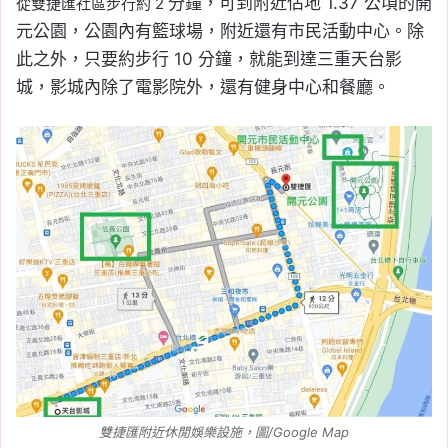
分鐘，可到附近佔地 1.37 公頃的開
從雙捷匯社區步行約 2
元公園，公園內有籃球場，附近還有
市民活動中心。除
此之外，只要
約
步行 10 分鐘，就能到達三重天台影
城，影城內除了電影院外，還有健身中心和餐廳。
雙捷匯附近休閒娛樂設施，圖/Google Map