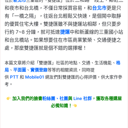
」
位於三和路一段上，鄰近三
位於
新北市
三重區的「雙捷匯
和夜市和台北橋，不僅日常採買容易，和
台北市
更是只
有「一橋之隔」，往返台北輕鬆又快速，是個鬧中取靜
的優質住宅大樓。雙捷匯雖不與捷運站相鄰，但只要步
行約 7~8 分鐘，就可抵達
捷運
中和新蘆線的三重國小站
和台北橋站。
如果想要住在市區商業繁榮、交通便捷之
處，那麼雙捷匯就是個不錯的選擇喔！
本篇文章將介紹「雙捷匯」社區的地點、交通、生活機能、
格
局
、
平面圖
、
實價登錄
等等的相關資訊，同時提
供
PTT
和
Mobile01
網友們對雙捷匯的心得評價，供大家作參
考。
加入我們的臉書
粉絲團、
社團
與
Line
社群
，獲取各種購屋
必備知識！