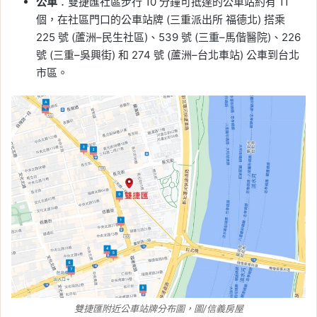
公車
：雙捷匯社區步行 10 分鐘可抵達的公車站約有 11
個，在社區門口的公車站牌 (三重派出所 福德北) 搭乘
225 號 (蘆洲–民生社區)、539 號 (三重–馬偕醫院)、226
號 (三重–吳興街) 和 274 號 (蘆洲–台北車站) 公車到台北
市區。
雙捷匯附近公車站牌分布圖，圖/信義房屋