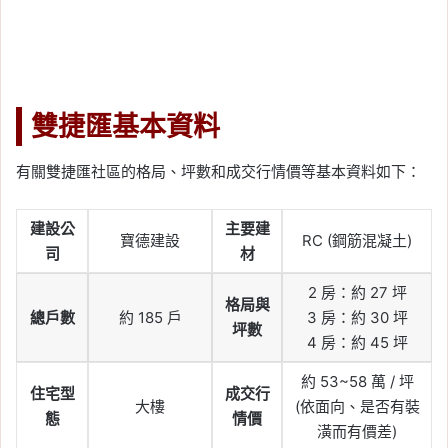
雙捷匯基本資料
有關雙捷匯社區的格局、坪數和成交行情價等基本資料如下：
建設公
主要建
寶德建設
RC (鋼筋混凝土)
司
材
2 房：約 27 坪
格局與
總戶數
約 185 戶
3 房：約 30 坪
坪數
4 房：約 45 坪
約 53~58 萬 / 坪
住宅型
成交行
大樓
(依面向、是否有裝
態
情價
潢而有價差)