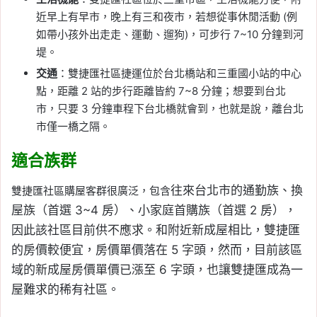
近早上有早市，晚上有三和夜市，若想從事休閒活動 (例
如帶小孩外出走走、運動、遛狗)，可步行 7~10 分鐘到河
堤。
交通
：雙捷匯社區捷運位於台北橋站和三重國小站的中心
點，距離 2 站的步行距離皆約 7~8 分鐘；想要到台北
市，只要 3 分鐘車程下台北橋就會到，也就是說，離台北
市僅一橋之隔。
適合族群
往來台北市的通勤族、換
雙捷匯社區購屋客群很廣泛，包含
屋族（首選 3~4 房）、小家庭首購族（首選 2 房），
因此該社區目前供不應求。和附近新成屋相比，雙捷匯
的房價較便宜，房價單價落在 5 字頭，然而，目前該區
域的新成屋房價單價已漲至 6 字頭，也讓雙捷匯成為
一
屋難求的稀有社區。