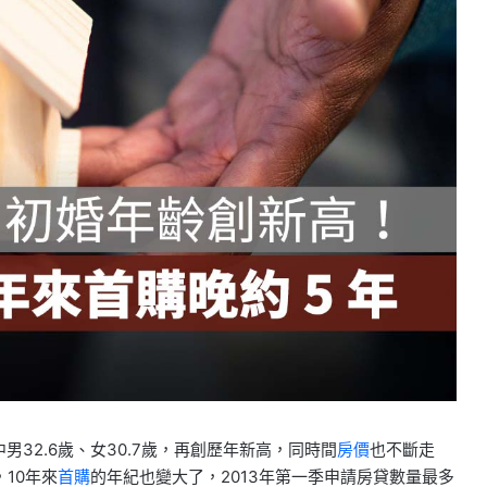
男32.6歲、女30.7歲，再創歷年新高，同時間
房價
也不斷走
10年來
首購
的年紀也變大了，2013年第一季申請房貸數量最多