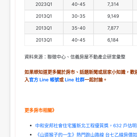
2023Q1
40-45
7,314
2013Q1
30-35
9,149
2013Q1
35-40
7,877
2013Q1
40-45
6,184
資料來源：聯徵中心、信義房屋不動產企研室彙整
如果想知道更多關於房市、話題新聞或居家小知識，歡迎
入
官方 Line 帳號
或
Line 社群
一起討論。
更多房市相關》
中和安邦社會住宅獲新北工程優質獎，632 戶估
《山道猴子的一生》熱門跑山路線 台七乙線房價