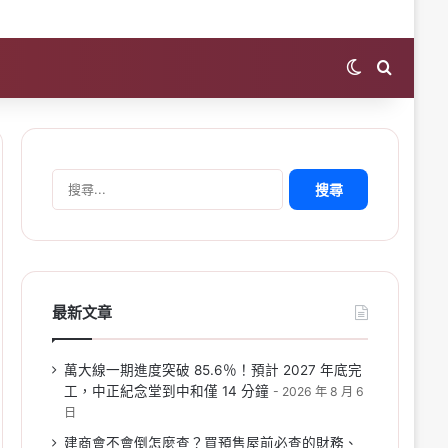
Switch skin
Search 
搜
尋
關
鍵
字:
最新文章
萬大線一期進度突破 85.6％！預計 2027 年底完
工，中正紀念堂到中和僅 14 分鐘
2026 年 8 月 6
日
建商會不會倒怎麼查？買預售屋前必查的財務、