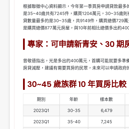
根據聯徵中心資料顯示，今年第一季買房申請貸款最多的是4
是35~40歲共有7245件，購買1204萬元，30~35歲
貸數量最多的是30~35歲，共9149件，購買總價729
是購買總價877萬元房屋，與10年前相比總價多出約40
專家：可申請新青安、30 期
曾敬德指出，光是多出的400萬元，首購可能就要多準
房貸減壓，建議有需要買房的民眾，未來可以申請政府
30~45
歲族群 10 年買房比較
期別
年齡
樣本數
2023Q1
30-35
6,479
2023Q1
35-40
7,245