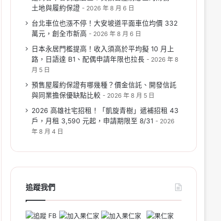
土地與履約保證
2026 年 8 月 6 日
台北車位也漲不停！大安坡道平面車位均價 332
萬元，創全市新高
2026 年 8 月 6 日
日本永居門檻提高！收入須高於平均擬 10 月上
路，日語達 B1、配偶申請年限也拉長
2026 年 8
月 5 日
預售屋履約保證有哪幾種？價金信託、開發信託
與同業擔保優缺點比較
2026 年 8 月 5 日
2026 高雄社宅招租！「凱旋青樹」遞補招租 43
戶，月租 3,590 元起，申請期限至 8/31
2026
年 8 月 4 日
追蹤我們