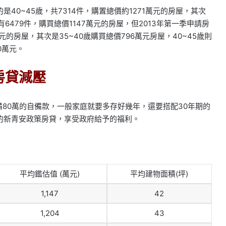
0~45歲，共7314件，購置總價約1271萬元的房屋，其次
則有6479件，購買總價1147萬元的房屋，但2013年第一季申請房
萬元的房屋，其次是35~40歲購買總價796萬元房屋，40~45歲則
0萬元。
房貸減壓
備80萬的自備款，一般家庭就要多存好幾年，還要搭配30年期的
的新青安政策房貸，享受政府給予的福利。
平均鑑估值 (萬元)
平均建物面積(坪)
1,147
42
1,204
43