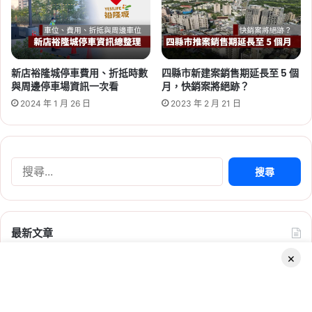
2026-06-16
新店裕隆城停車費用、折抵時數
四縣市新建案銷售期延長至 5 個
桃園航空城 2 大社會住宅啟
與周邊停車場資訊一次看
月，快銷案將絕跡？
動！橫埔、誠聖近 1800 戶招
2024 年 1 月 26 日
2023 年 2 月 21 日
標，預計 2030 年完工
Tag:
桃園
,
桃園社宅基地
,
桃園社宅懶人包
,
桃園
社宅戶數
,
桃園社會住宅
,
桃園租屋
,
社會住宅
搜
尋
關
鍵
字:
最新文章
×
2026-06-09
萬大線一期進度突破 85.6％！預計 2027 年底完工，中正紀念堂
2026 新北社宅：新莊、新店、
到中和僅 14 分鐘
2026 年 8 月 6 日
三峽 6/10 起遞補招租，申請時
建商會不會倒怎麼查？買預售屋前必查的財務、土地與履約保證
Facebook