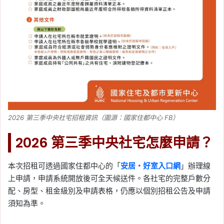
2026 第三季中央社宅招租資訊（圖源：國家住都中心 FB）
2026 第三季中央社宅怎麼申請？
本次招租可透過國家住都中心的「
安居・好室入口網
」辦理線
上申請，申請系統開放後可全天候送件。各社宅的完整戶數分
配、房型、租金級別及申請表格，仍應以個別招租公告及申請
須知為準。