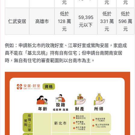
元
元
元
低於
低於
低於
59,395
仁武安居
高雄市
128 萬
331 萬
596 萬
元以下
元
元
元
例如：申請新北市的玫瑰好室、江翠好室或鶯陶安居，家庭成
員不能在「基北北桃」持有自有住宅；但申請台南開南安居
時，無自有住宅的審查範圍則以台南市為主。