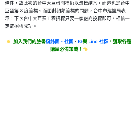
條件，故此次的台中大巨蛋開標仍以流標結案，而這也是台中
巨蛋第 8 度流標。而面對頻頻流標的問題，台中市建設局表
示，下次台中大巨蛋工程招標只要一家廠商投標即可，相信一
定能招標成功。
加入我們的臉書
粉絲團、
社團
、
IG
與
Line
社群
，獲取各種
購屋必備知識！