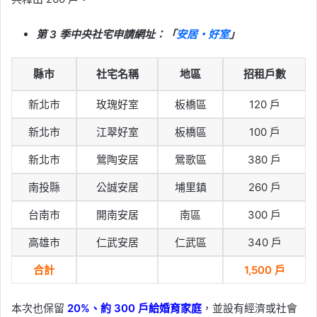
第 3 季中央社宅申請網址：「
安居・好室
」
縣市
社宅名稱
地區
招租戶數
新北市
玫瑰好室
板橋區
120 戶
新北市
江翠好室
板橋區
100 戶
新北市
鶯陶安居
鶯歌區
380 戶
南投縣
公誠安居
埔里鎮
260 戶
台南市
開南安居
南區
300 戶
高雄市
仁武安居
仁武區
340 戶
合計
1,500 戶
本次也保留
20%、約 300 戶給婚育家庭
，並設有經濟或社會