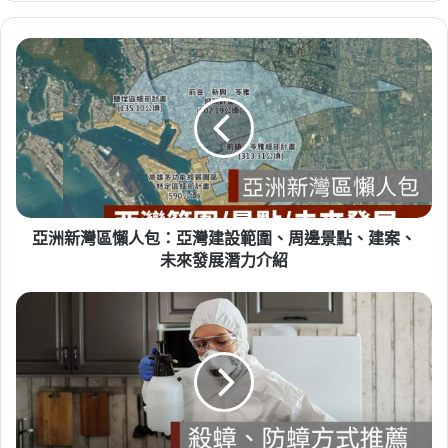
亞
2026-07-23
洲
租賃專法修法急轉彎！3 年租
新
期、續約漲租上限暫緩，最新重
灣
區
點一次看
懶
Tag:
房東
,
社會住宅
,
租屋
,
租屋族
,
租屋注意事
人
包：
項
,
租屋糾紛
,
租屋補助
,
租屋補助申請
,
租屋補助
亞
資格
亞洲新灣區懶人包：亞灣建設範圍、周邊景點、建案、
灣
建
未來發展潛力介紹
設
範
【殺
圍、
蟑
周
防
邊
蟑
2026-07-20
景
方
新竹人注意！竹科旁將新增 838
點、
法
戶社宅，「金城安居」預計
建
推
案、
薦】