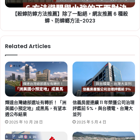
2029 年完工
未
除
來
【殺蟑防蟑方法推薦】除了一點絕，網友推薦 6 種殺
Tag:
新竹
,
新竹市
,
新竹縣
,
社會住宅
,
社會住宅
了
發
一
蟑、防蟑螂方法-2023
進度
,
竹科
展
點
潛
絕，
力
網
Related Articles
介
友
紹
推
薦
6
2026-06-29
種
桃園社會住宅續租租金 2026：
殺
蘆竹一號、平鎮一號、八德三號
蟑、
防
社宅分 3 年緩漲
蟑
輝達台灣總部選址有轉折！「洲
信義房屋連續 11 年榮獲公司治理
螂
Tag:
桃園
,
桃園社宅基地
,
桃園社宅懶人包
,
桃園
美國小預定地」成黑馬，有望本
評鑑前 5%，與台積電、台灣大
方
社宅戶數
,
桃園社會住宅
,
桃園租屋
,
社會住宅
,
社
週公布結果
並列
法-2023
會住宅申請
2025 年 10 月 28 日
2025 年 5 月 4 日