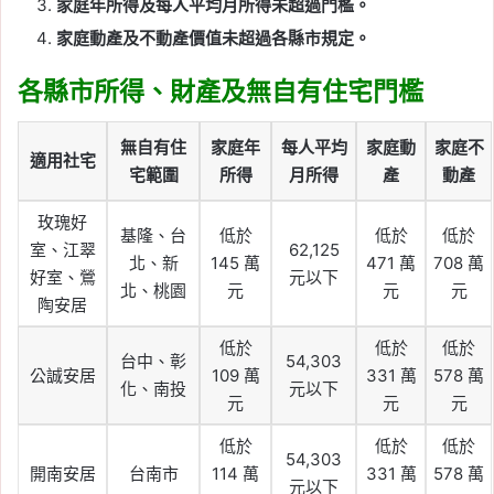
家庭年所得及每人平均月所得未超過門檻。
家庭動產及不動產價值未超過各縣市規定。
各縣市所得、財產及無自有住宅門檻
無自有住
家庭年
每人平均
家庭動
家庭不
適用社宅
宅範圍
所得
月所得
產
動產
玫瑰好
基隆、台
低於
低於
低於
室、江翠
62,125
北、新
145 萬
471 萬
708 萬
好室、鶯
元以下
北、桃園
元
元
元
陶安居
低於
低於
低於
台中、彰
54,303
公誠安居
109 萬
331 萬
578 萬
化、南投
元以下
元
元
元
低於
低於
低於
54,303
開南安居
台南市
114 萬
331 萬
578 萬
元以下