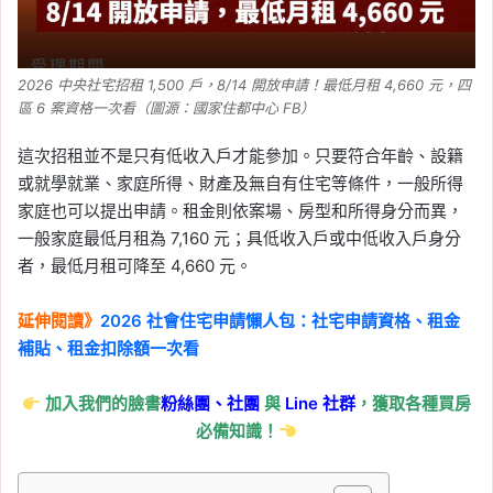
2026 中央社宅招租 1,500 戶，8/14 開放申請！最低月租 4,660 元，四
區 6 案資格一次看（圖源：國家住都中心 FB）
這次招租並不是只有低收入戶才能參加。只要符合年齡、設籍
或就學就業、家庭所得、財產及無自有住宅等條件，一般所得
家庭也可以提出申請。租金則依案場、房型和所得身分而異，
一般家庭最低月租為 7,160 元；具低收入戶或中低收入戶身分
者，最低月租可降至 4,660 元。
延伸閱讀》
2026 社會住宅申請懶人包：社宅申請資格、租金
補貼、租金扣除額一次看
加入我們的臉書
粉絲團、
社團
與
Line
社群
，獲取各種買房
必備知識！