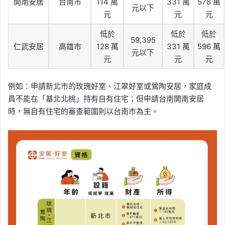
開南安居
台南市
114 萬
331 萬
578 萬
元以下
元
元
元
低於
低於
低於
59,395
仁武安居
高雄市
128 萬
331 萬
596 萬
元以下
元
元
元
例如：申請新北市的玫瑰好室、江翠好室或鶯陶安居，家庭成
員不能在「基北北桃」持有自有住宅；但申請台南開南安居
時，無自有住宅的審查範圍則以台南市為主。