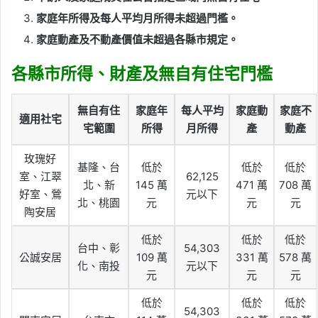
家庭年所得及每人平均月所得未超過門檻。
家庭動產及不動產價值未超過各縣市規定。
各縣市所得、財產及無自有住宅門檻
無自有住
家庭年
每人平均
家庭動
家庭不
適用社宅
宅範圍
所得
月所得
產
動產
玫瑰好
基隆、台
低於
低於
低於
室、江翠
62,125
北、新
145 萬
471 萬
708 萬
好室、鶯
元以下
北、桃園
元
元
元
陶安居
低於
低於
低於
台中、彰
54,303
公誠安居
109 萬
331 萬
578 萬
化、南投
元以下
元
元
元
低於
低於
低於
54,303