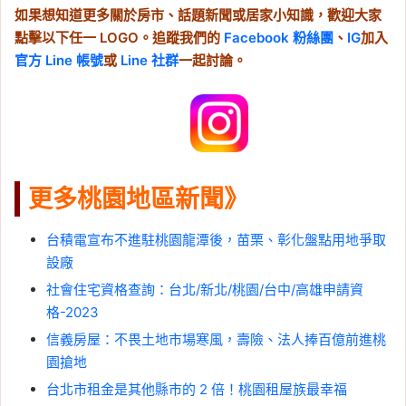
如果想知道更多關於房市、話題新聞或居家小知識，歡迎大家
點擊以下任一 LOGO。追蹤我們的
Facebook 粉絲團
、
IG
加入
官方 Line 帳號
或
Line 社群
一起討論。
更多桃園地區新聞》
台積電宣布不進駐桃園龍潭後，苗栗、彰化盤點用地爭取
設廠
社會住宅資格查詢：台北/新北/桃園/台中/高雄申請資
格-2023
信義房屋：不畏土地市場寒風，壽險、法人捧百億前進桃
園搶地
台北市租金是其他縣市的 2 倍！桃園租屋族最幸福