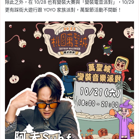
除此之外，在 10/28 也有變裝大賽與「變裝電音派對」，10/29
更有踩街大遊行跟 YOYO 家族派對，萬聖節活動不間斷！