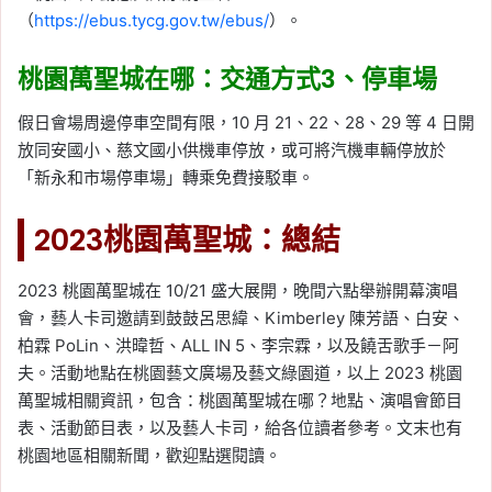
（
https://ebus.tycg.gov.tw/ebus/
）。
桃園萬聖城在哪：交通方式3、停車場
假日會場周邊停車空間有限，10 月 21、22、28、29 等 4 日開
放同安國小、慈文國小供機車停放，或可將汽機車輛停放於
「新永和市場停車場」轉乘免費接駁車。
2023桃園萬聖城：總結
2023 桃園萬聖城在 10/21 盛大展開，晚間六點舉辦開幕演唱
會，藝人卡司邀請到鼓鼓呂思緯、Kimberley 陳芳語、白安、
柏霖 PoLin、洪暐哲、ALL IN 5、李宗霖，以及饒舌歌手－阿
夫。活動地點在桃園藝文廣場及藝文綠園道，以上 2023 桃園
萬聖城相關資訊，包含：桃園萬聖城在哪？地點、演唱會節目
表、活動節目表，以及藝人卡司，給各位讀者參考。文末也有
桃園地區相關新聞，歡迎點選閱讀。