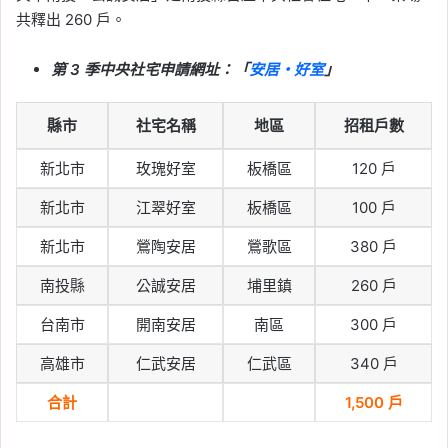
共釋出 260 戶。
第 3 季中央社宅申請網址：「
安居・好室
」
縣市
社宅名稱
地區
招租戶數
新北市
玫瑰好室
板橋區
120 戶
新北市
江翠好室
板橋區
100 戶
新北市
鶯陶安居
鶯歌區
380 戶
南投縣
公誠安居
埔里鎮
260 戶
台南市
開南安居
南區
300 戶
高雄市
仁武安居
仁武區
340 戶
合計
1,500 戶