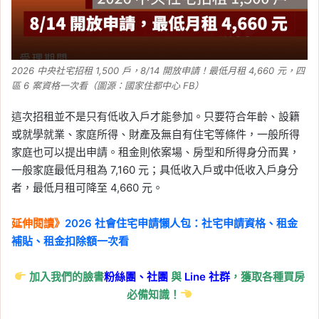
2026 中央社宅招租 1,500 戶，8/14 開放申請！最低月租 4,660 元，四
區 6 案資格一次看（圖源：國家住都中心 FB）
這次招租並不是只有低收入戶才能參加。只要符合年齡、設籍
或就學就業、家庭所得、財產及無自有住宅等條件，一般所得
家庭也可以提出申請。租金則依案場、房型和所得身分而異，
一般家庭最低月租為 7,160 元；具低收入戶或中低收入戶身分
者，最低月租可降至 4,660 元。
延伸閱讀》
2026 社會住宅申請懶人包：社宅申請資格、租金
補貼、租金扣除額一次看
加入我們的臉書
粉絲團、
社團
與
Line
社群
，獲取各種買房
必備知識！