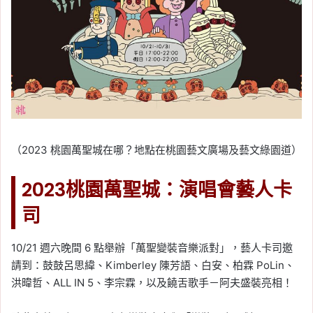
（2023 桃園萬聖城在哪？地點在桃園藝文廣場及藝文綠園道）
2023桃園萬聖城：演唱會藝人卡
司
10/21 週六晚間 6 點舉辦「萬聖變裝音樂派對」，藝人卡司邀
請到：鼓鼓呂思緯、Kimberley 陳芳語、白安、柏霖 PoLin、
洪暐哲、ALL IN 5、李宗霖，以及饒舌歌手－阿夫盛裝亮相！