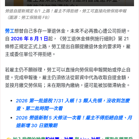
勞退自提新規定 8/1 上路！雇主不得拒絕，勞工可直接向勞保局申報
（圖源：勞工保險局 FB）
勞工
想替自己多存一筆退休金，未來不必再擔心遭公司拒絕。
自
2026 年 8 月 1 日
起，《勞工退休金條例施行細則》第 21
條修正規定正式上路，勞工提出自願提繳退休金的要求時，雇
主或委任單位不得拒絕。
若雇主仍不願辦理，勞工可以直接向勞保局申報開始或停止自
提。完成申報後，雇主仍須依法從薪資中代為收取自提金額，
並按月繳交勞保局；未在期限內繳納，還可能被加徵滯納金。
2026 第一批退稅 7/31 入帳！3 類人先領，沒收到怎麼
查、第二批時間一次看
2026 勞退新制 5 大修法一次看！雇主不得拒絕自提、月
退新增 30 日猶豫期