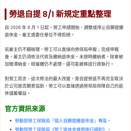
勞退自提 8/1 新規定重點整理
自 2026 年 8 月 1 日起，勞工申請開始、調整或停止自願提繳
退休金，雇主或委任單位不得拒絕。
若雇主仍不願辦理，勞工可以直接向勞保局申報；完成申報
後，雇主仍須依法代收及繳納退休金。未按時繳納者，除會被
加徵滯納金，經催繳仍不處理，還可能被移送行政執行。
對勞工而言，這次修法的最大改變，是自提勞退不再完全取決
於公司是否願意協助，勞工可以直接透過勞保局保障自己的退
休儲蓄權益。
官方資訊來源
勞動部勞工保險局「個人自願提繳退休金」專區。
勞動部勞工保險局《勞工退休金條例施行細則》。