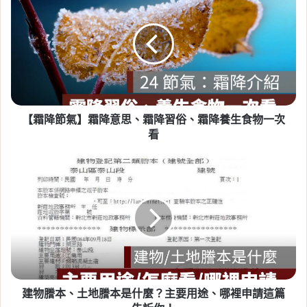
降
Tag:
不動產開發信託
,
價金信託
,
價金返還
,
公會
節
連帶保證
,
同業連帶擔保
,
履約保證種類
,
履約保
氣】
證缺點
,
建商倒閉
,
預售屋履約保證
霜
降
意
思、
霜
【霜降節氣】霜降意思、霜降習俗、霜降養生食物一次
降
習
看
2026-08-04
俗、
2026 高雄社宅招租！「凱旋青
霜
建
降
物
樹」遞補招租 43 戶，月租
養
謄
3,590 元起，申請期限至 8/31
生
本、
食
土
Tag:
中央社宅
,
社會住宅
,
社會住宅申請
,
社會住
物
地
宅申請資格
,
高雄
,
高雄市
,
高雄房市
,
高雄社會住
一
謄
宅
次
本
建商會不會倒怎麼查？買預售屋
看
是
建物謄本、土地謄本是什麼？主要用途、哪裡申請這篇
什
前必查的財務、土地與履約保證
麼？