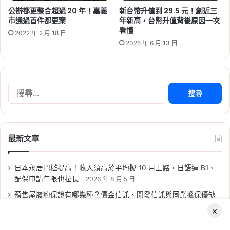
公辦都更整合超過 20 年！嘉義
新台幣升值到 29.5 元！創近三
市通過首件都更案
年新高，台幣升值背後原因一次
看懂
2022 年 2 月 18 日
2025 年 6 月 13 日
2026-08-04
最新勞退績效出爐！勞動基金上
半年賺逾 2.2 兆元，新制勞退收
益率 28.19%
搜
尋
Tag:
勞保
,
勞動部
,
勞工
,
勞退
,
退休金規劃
關
鍵
字:
最新文章
日本永居門檻提高！收入須高於平均擬 10 月上路，日語達 B1、
配偶申請年限也拉長
2026 年 8 月 5 日
2026-08-04
預售屋履約保證有哪幾種？價金信託、開發信託與同業擔保優缺
包租代管龍頭兆基爆財務爭議！
點比較
2026 年 8 月 5 日
×
房東與房客現在該怎麼辦？
2026 高雄社宅招租！「凱旋青樹」遞補招租 43 戶，月租 3,590
Facebook