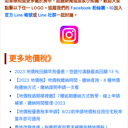
如果想知道更多關於房市、話題新聞或居家小知識，歡迎大家
點擊以下任一 LOGO。追蹤我們的
Facebook 粉絲團
、
IG
加入
官方 Line 帳號
或
Line 社群
一起討論。
更多地價稅》
2023 地價稅回饋早鳥優惠！悠遊付滿額最高回饋 13 ％
【2023 地價稅】地價稅繳納時間、繳納查詢、8 種地價
稅繳納方式、繳納證明申請一次看
【地價稅過期哪裡繳】7種逾期繳納方式教學、線上申請
補單、繳納時間整理-2023
【地價稅優惠稅率申請】9/22前申請地價稅自用住宅稅率
當年即可適用
農地改做倉庫，稅務稽查到要求補繳高額地價稅！