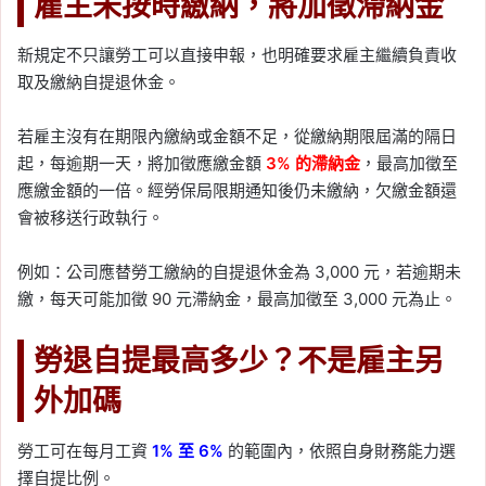
雇主未按時繳納，將加徵滯納金
新規定不只讓勞工可以直接申報，也明確要求雇主繼續負責收
取及繳納自提退休金。
若雇主沒有在期限內繳納或金額不足，從繳納期限屆滿的隔日
起，每逾期一天，將加徵應繳金額
3% 的滯納金
，最高加徵至
應繳金額的一倍。經勞保局限期通知後仍未繳納，欠繳金額還
會被移送行政執行。
例如：公司應替勞工繳納的自提退休金為 3,000 元，若逾期未
繳，每天可能加徵 90 元滯納金，最高加徵至 3,000 元為止。
勞退自提最高多少？不是雇主另
外加碼
勞工可在每月工資
1% 至 6%
的範圍內，依照自身財務能力選
擇自提比例。