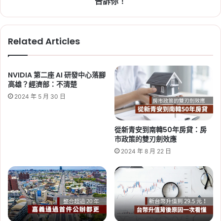
告訴你！
主
Tag:
不良建商
,
土地謄本
,
履約保證
,
建商倒閉
,
要
建商查詢
,
爛尾樓
,
買房注意事項
,
預售屋注意事
用
項
,
黑心建商
Related Articles
途、
哪
裡
申
NVIDIA 第二座 AI 研發中心落腳
請
高雄？經濟部：不清楚
這
2024 年 5 月 30 日
篇
2026-08-04
告
2026 中央社宅招租 1,500 戶，
訴
從新青安到南韓50年房貸：房
8/14 開放申請！最低月租
你！
市政策的雙刃劍效應
4,660 元，四區 6 案資格一次看
2024 年 8 月 22 日
Tag:
中央社宅
,
南投社會住宅
,
台南社會住宅
,
新
北市社會住宅
,
社宅
,
社會住宅
,
社會住宅抽籤
,
社
會住宅申請
,
社會住宅申請資格
,
高雄社會住宅