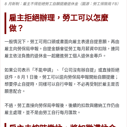
8 月新制：雇主不得拒絕勞工自願提繳退休金（圖源：勞工保險局 FB）
雇主拒絕辦理，勞工可以怎麼
做？
一般情況下，勞工可用口頭或書面向雇主表達自提意願，再由
雇主向勞保局申報。自提金額會從勞工每月薪資中扣除，連同
雇主依法負擔的退休金一起繳進勞工個人退休金專戶。
如果公司表示「不能申請」、「公司沒有辦自提」或直接拒絕
送件，8 月 1 日後，勞工可以逕向勞保局申報開始自願提繳；
想要停止自提時，同樣可以自行申報，不必再受制於雇主是否
願意配合。
不過，勞工直接向勞保局申報後，後續的扣款與繳納工作仍由
雇主處理，並不是由勞工自行每月匯款。