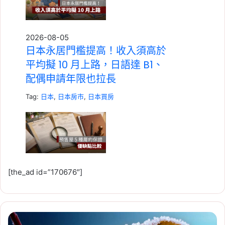
2026-08-05
日本永居門檻提高！收入須高於
平均擬 10 月上路，日語達 B1、
配偶申請年限也拉長
Tag:
日本
,
日本房市
,
日本買房
[the_ad id=”170676″]
2026-08-05
預售屋履約保證有哪幾種？價金
信託、開發信託與同業擔保優缺
點比較
【霜