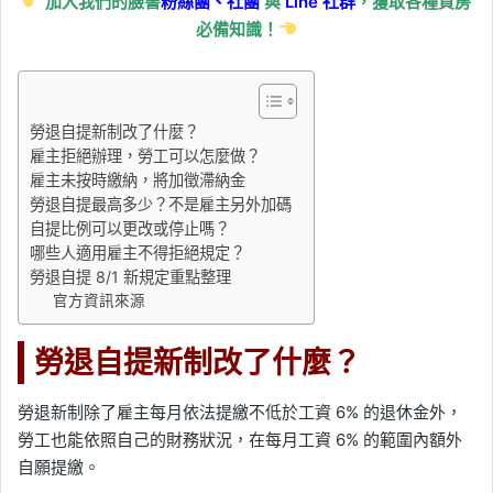
加入我們的臉書
粉絲團、
社團
與
Line
社群
，獲取各種買房
必備知識！
勞退自提新制改了什麼？
雇主拒絕辦理，勞工可以怎麼做？
雇主未按時繳納，將加徵滯納金
勞退自提最高多少？不是雇主另外加碼
自提比例可以更改或停止嗎？
哪些人適用雇主不得拒絕規定？
勞退自提 8/1 新規定重點整理
官方資訊來源
勞退自提新制改了什麼？
勞退新制除了雇主每月依法提繳不低於工資 6% 的退休金外，
勞工也能依照自己的財務狀況，在每月工資 6% 的範圍內額外
自願提繳。