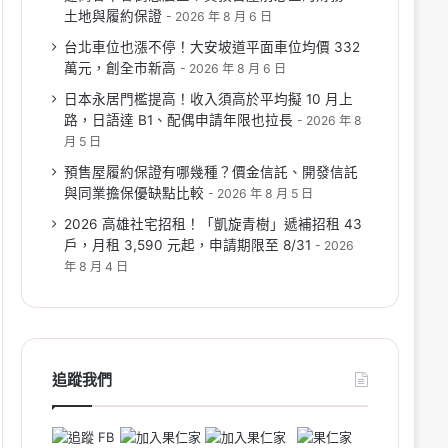
土地與履約保證
2026 年 8 月 6 日
台北車位也漲不停！大安坡道平面車位均價 332
萬元，創全市新高
2026 年 8 月 6 日
日本永居門檻提高！收入須高於平均擬 10 月上
路，日語達 B1、配偶申請年限也拉長
2026 年 8
月 5 日
預售屋履約保證有哪幾種？價金信託、開發信託
與同業擔保優缺點比較
2026 年 8 月 5 日
2026 高雄社宅招租！「凱旋青樹」遞補招租 43
戶，月租 3,590 元起，申請期限至 8/31
2026
年 8 月 4 日
追蹤我們