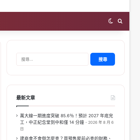
Switch skin
Search 
搜
尋
關
鍵
字:
最新文章
萬大線一期進度突破 85.6％！預計 2027 年底完
工，中正紀念堂到中和僅 14 分鐘
2026 年 8 月 6
日
建商會不會倒怎麼查？買預售屋前必查的財務、