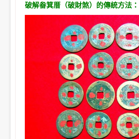
破解畚箕厝（破財煞）的傳統方法：3