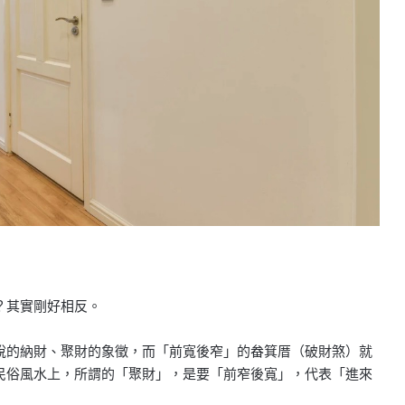
？其實剛好相反。
說的納財、聚財的象徵，而「前寬後窄」的畚箕厝（破財煞）就
民俗風水上，所謂的「聚財」，是要「前窄後寬」，代表「進來