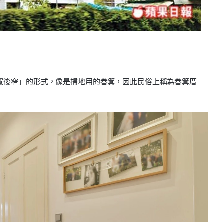
寬後窄」的形式，像是掃地用的畚箕，因此民俗上稱為畚箕厝