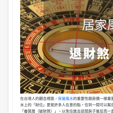
在台灣人的觀念裡面，
房屋風水
的重要性跟房價一樣重
水上的「財位」更是許多人在意的點，住到一間可以幫
「畚箕厝（破財煞）」，以免住進去這間房子後反而一