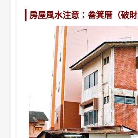
房屋風水注意：畚箕厝（破財