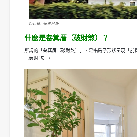
Credit: 蘋果日報
什麼是畚箕厝（破財煞）？
所謂的「畚箕厝（破財煞）」，是指房子形狀呈現「前
（破財煞）。