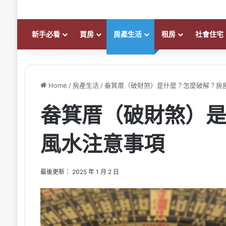
新手必看
買房
房產生活
租房
社會住宅
Home
/
房產生活
/
畚箕厝（破財煞）是什麼？怎麼破解？房
畚箕厝（破財煞）
風水注意事項
最後更新： 2025 年 1 月 2 日