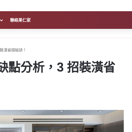
聯絡果仁家
招裝潢省錢秘訣！
優缺點分析，3 招裝潢省