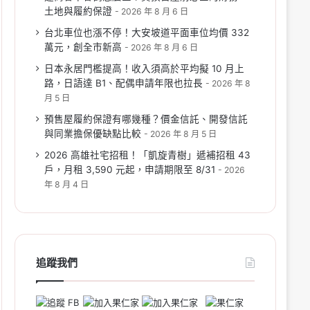
土地與履約保證
2026 年 8 月 6 日
台北車位也漲不停！大安坡道平面車位均價 332
萬元，創全市新高
2026 年 8 月 6 日
日本永居門檻提高！收入須高於平均擬 10 月上
路，日語達 B1、配偶申請年限也拉長
2026 年 8
月 5 日
預售屋履約保證有哪幾種？價金信託、開發信託
與同業擔保優缺點比較
2026 年 8 月 5 日
2026 高雄社宅招租！「凱旋青樹」遞補招租 43
戶，月租 3,590 元起，申請期限至 8/31
2026
年 8 月 4 日
追蹤我們