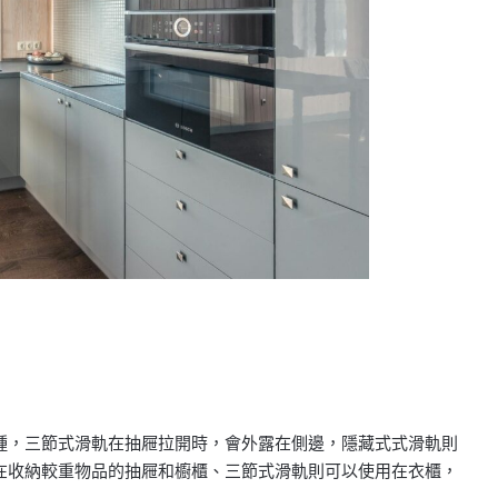
種，三節式滑軌在抽屜拉開時，會外露在側邊，隱藏式式滑軌則
在收納較重物品的抽屜和櫥櫃、三節式滑軌則可以使用在衣櫃，