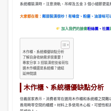
系統櫃裝潢時，注意滑軌、吊桿及五金 3 個小細節更能
大家都在看：
鄰居裝潢很吵！有噪音、粉塵、油漆味可
加入我們的臉書
粉絲團、
社團
木作櫃、系統櫃優缺點分析
了解自身收納需求很重要！
專家分享 3 招裝潢密技省荷包
選木作櫃還是系統櫃？總結
延伸閱讀
木作櫃、系統櫃優缺點分析
信義居家表示，消費者常在選用木作櫃和系統櫃之間難
善用畸零空間的櫃體。材料上多使用木心板，可塑性較