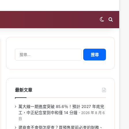
Switch skin
Search 
搜
尋
關
鍵
字:
最新文章
萬大線一期進度突破 85.6％！預計 2027 年底完
工，中正紀念堂到中和僅 14 分鐘
2026 年 8 月 6
日
建商會不會倒怎麼查？買預售屋前必查的財務、