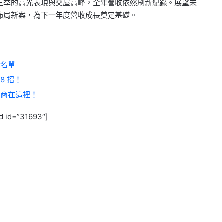
三季的高光表現與交屋高峰，全年營收依然刷新紀錄。展望未
佈局新案，為下一年度營收成長奠定基礎。
商名單
8 招！
建商在這裡！
d id=”31693″]