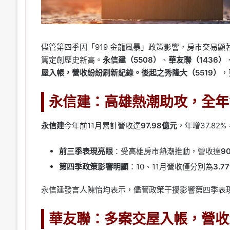
儘管第四季因「919 金龍風暴」政策影響，房市交易
篤定創歷史新高。
永信建（5508）
、
華友聯（1436）
屋入帳，營收紛紛刷新紀錄。後起之秀隆大（5519）
，
永信建：高雄熱潮助攻，全年
永信建
今年前11月累計營收達
97.98億元
，年增37.82
前三季表現亮眼
：受高雄房市熱潮推動，營收達
9
第四季政策影響明顯
：10、11月營收僅分別為
3.7
永信建發言人陳怡均表示，儘管政策干擾影響第四季表
華友聯：多案交屋入帳，營收