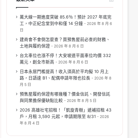
萬大線一期進度突破 85.6％！預計 2027 年底完
工，中正紀念堂到中和僅 14 分鐘
2026 年 8 月 6
日
建商會不會倒怎麼查？買預售屋前必查的財務、
土地與履約保證
2026 年 8 月 6 日
台北車位也漲不停！大安坡道平面車位均價 332
萬元，創全市新高
2026 年 8 月 6 日
日本永居門檻提高！收入須高於平均擬 10 月上
路，日語達 B1、配偶申請年限也拉長
2026 年 8
月 5 日
預售屋履約保證有哪幾種？價金信託、開發信託
與同業擔保優缺點比較
2026 年 8 月 5 日
2026 高雄社宅招租！「凱旋青樹」遞補招租 43
戶，月租 3,590 元起，申請期限至 8/31
2026
年 8 月 4 日