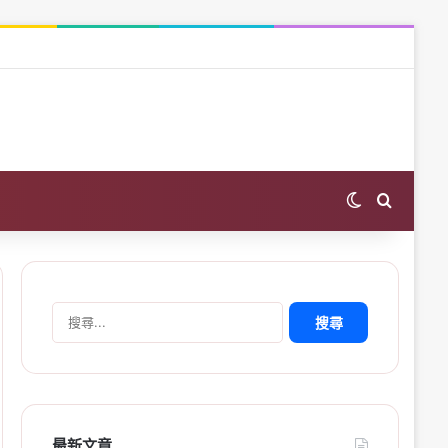
Switch skin
Search 
搜
尋
關
鍵
字:
最新文章