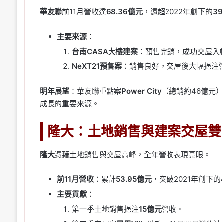
華友聯
前11月營收達
68.36億元
，遠超2022年創下的
3
主要來源
：
台南CASA大樓建案
：預售完銷，成功交屋入
NeXT21預售案
：銷售良好，交屋後大幅挹注
明年展望
：華友聯重點案
Power City
（總銷約46億元
成長的重要來源。
隆大：土地銷售與建案交屋雙
隆大
憑藉土地銷售與交屋高峰，全年營收表現亮眼。
前11月營收
：累計
53.95億元
，突破2021年創下的
主要貢獻
：
第一季土地銷售挹注
15億元
營收。