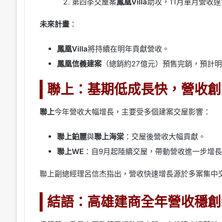
第四季交屋案
鳳凰Villa
助攻，11月單月營收達
未來計畫
：
鳳凰Villa
將持續在明年貢獻營收。
鳳凰信義建案
（總銷約27億元）預售完銷，預計
聯上：基期低成長快，營收創
聯上
今年營收大幅增長，主要受多個建案交屋影響：
聯上鉑麗
與
聯上海棠
：交屋後營收大幅貢獻。
聯上WE
：自9月起陸續交屋，帶動營收進一步增長
聯上副總經理呂信杰指出，營收快速增長源於多案集中
結語：高雄建商全年營收穩創