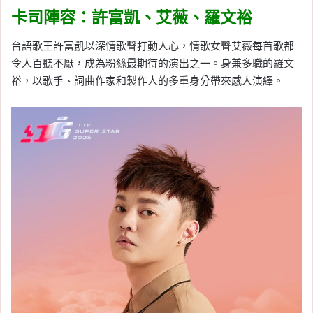
卡司陣容：許富凱、艾薇、羅文裕
台語歌王許富凱以深情歌聲打動人心，情歌女聲艾薇每首歌都
令人百聽不厭，成為粉絲最期待的演出之一。身兼多職的羅文
裕，以歌手、詞曲作家和製作人的多重身分帶來感人演繹。