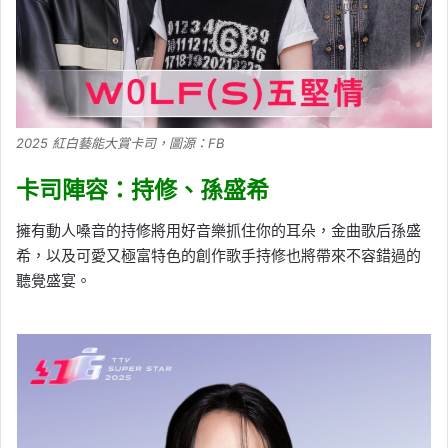
2025 紅白藝能大賞卡司，圖源：FB
卡司陣容：持修、孫盛希
擁有動人嗓音的持修將用好音樂抓住你的耳朵，金曲歌后孫盛
希，以及可愛又極富特色的創作歌手持修也將帶來不容錯過的
聽覺盛宴。