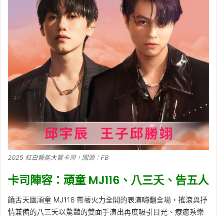
2025 紅白藝能大賞卡司，圖源：FB
卡司陣容：頑童 MJ116、八三夭、告五人
饒舌天團頑童 MJ116 帶著火力全開的表演嗨翻全場，搖滾與抒
情兼備的八三夭以驚豔的雙面手演出再度吸引目光、療癒系樂