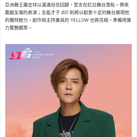
亞洲舞王羅志祥以滿滿自信回歸，誓言在紅白舞台雪恥，帶來
震撼全場的表演；全能才子 ØZI 則將以創意十足的舞台展現他
的獨特魅力。創作與主持兼具的 YELLOW 也將亮相，準備用實
力驚艷觀眾。