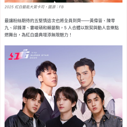
2025 紅白藝能大賞卡司，圖源：FB
最讓粉絲期待的五堅情這次也將全員到齊——黃偉晉、陳零
九、邱鋒澤、婁峻碩和賴晏駒，5 人合體以默契與動人音樂點
燃舞台，為紅白盛典增添無限魅力！