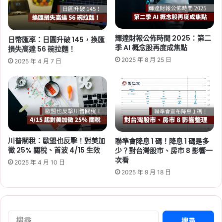
隱
Tag:
新北
,
新北市
,
新北市建案
,
新北市
憂
社會住宅
,
社宅
,
社會住宅
,
社會住宅抽
浮
籤
,
社會住宅申請
,
社會住宅申請資格
現
輝達財報公佈時間 2025：第二
日幣匯率：日圓升破 145，換匯
2026-06-05
季 AI 概念股再度成焦點
損失高達 56 碗拉麵！
2026 新北市社會住宅：
2025 年 8 月 25 日
2025 年 4 月 7 日
板橋江翠 2 號招租 130
戶，申請時間/資格/文
件/租金/房型一次看
Tag:
新北
,
新北市
,
新北市建案
,
新北市
社會住宅
,
社宅
,
社會住宅
,
社會住宅抽
籤
,
社會住宅申請
,
社會住宅申請資格
川普關稅：歐盟也反擊！對美加
聯準會降息 1 碼！降息 1 碼是多
徵 25% 關稅、首波 4/15 生效
少？對台灣股市、房市 8 影響一
2026-06-04
次看
2026 新北市社會住宅：
2025 年 4 月 10 日
2025 年 9 月 18 日
土城員和 2 號招租 135
戶，時間、資格、文件、
租金、房型整理
搜