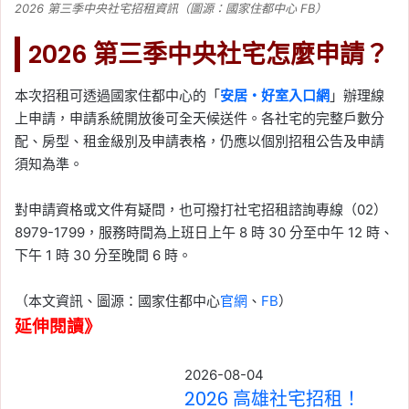
2026 第三季中央社宅招租資訊（圖源：國家住都中心 FB）
2026 第三季中央社宅怎麼申請？
本次招租可透過國家住都中心的「
安居・好室入口網
」辦理線
上申請，申請系統開放後可全天候送件。各社宅的完整戶數分
配、房型、租金級別及申請表格，仍應以個別招租公告及申請
須知為準。
對申請資格或文件有疑問，也可撥打社宅招租諮詢專線（02）
8979-1799，服務時間為上班日上午 8 時 30 分至中午 12 時、
下午 1 時 30 分至晚間 6 時。
（本文資訊、圖源：國家住都中心
官網
、
FB
）
延伸閱讀》
2026-08-04
2026 高雄社宅招租！