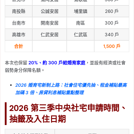
南投縣
公誠安居
埔里鎮
260 戶
台南市
開南安居
南區
300 戶
高雄市
仁武安居
仁武區
340 戶
合計
1,500 戶
本次也保留
20%、約 300 戶給婚育家庭
，並設有經濟或社會
弱勢身分保障名額。
2026 婚育宅新制上路：社會住宅優先抽、租金補貼最高
加碼 3 倍、房貸利息補貼重點整理
2026 第三季中央社宅申請時間、
抽籤及入住日期