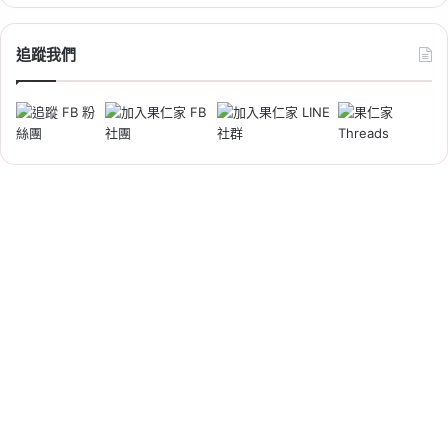
會住宅
,
社會住宅申請
,
社會住宅申請資
格
追蹤我們
2026-05-28
2026 桃園社會住宅：慈
文安居「候補招租」套房
33 戶，期限至 6/22，資
格與租金一次看
Tag:
桃園
,
桃園社宅基地
,
桃園社宅懶人
包
,
桃園社宅戶數
,
桃園社會住宅
,
桃園
租屋
,
社會住宅
,
社會住宅申請
,
社會住
宅申請資格
2026-05-27
2026 高雄社會住宅：福
山安居社宅招租 220 戶，
期限至 6/22、申請資
格、租金一次看