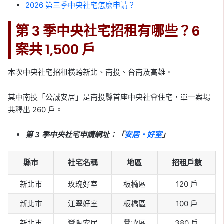
2026 第三季中央社宅怎麼申請？
第 3 季中央社宅招租有哪些？6
案共 1,500 戶
本次中央社宅招租橫跨新北、南投、台南及高雄。
其中南投「公誠安居」是南投縣首座中央社會住宅，單一案場
共釋出 260 戶。
第 3 季中央社宅申請網址：「
安居・好室
」
縣市
社宅名稱
地區
招租戶數
新北市
玫瑰好室
板橋區
120 戶
新北市
江翠好室
板橋區
100 戶
新北市
鶯陶安居
鶯歌區
380 戶