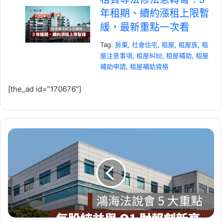
年租期、續約漲租上限暫
緩，最新重點一次看
Tag:
房東
,
社會住宅
,
租屋
,
租屋族
,
租
屋注意事項
,
租屋糾紛
,
租屋補助
,
租屋
補助申請
,
租屋補助資格
2026-07-20
[the_ad id=”170676″]
新竹人注意！竹科旁將新
增 838 戶社宅，「金城安
居」預計 2029 年完工
鴻
Tag:
新竹
,
新竹市
,
新竹縣
,
社會住宅
,
海
社會住宅進度
,
竹科
法
2026-06-29
說
桃園社會住宅續租租金
會
重
2026：蘆竹一號、平鎮一
點：
號、八德三號社宅分 3 年
每
緩漲
股