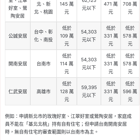
室、江翠
62,125
北、新
145 萬
471 萬
708 萬
好室、鶯
元以下
北、桃園
元
元
元
陶安居
低於
低於
低於
台中、彰
54,303
公誠安居
109 萬
331 萬
578 萬
化、南投
元以下
元
元
元
低於
低於
低於
54,303
開南安居
台南市
114 萬
331 萬
578 萬
元以下
元
元
元
低於
低於
低於
59,395
仁武安居
高雄市
128 萬
331 萬
596 萬
元以下
元
元
元
例如：申請新北市的玫瑰好室、江翠好室或鶯陶安居，家庭成
員不能在「基北北桃」持有自有住宅；但申請台南開南安居
時，無自有住宅的審查範圍則以台南市為主。