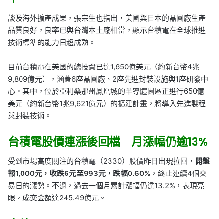
談及海外擴產成果，張宗生也指出，美國與日本的晶圓廠生產
品質良好，良率已與台灣本土廠相當，顯示台積電在全球推進
技術標準的能力日趨成熟。
目前台積電在美國的總投資已達1,650億美元（約新台幣4兆
9,809億元），涵蓋6座晶圓廠、2座先進封裝設施與1座研發中
心。其中，位於亞利桑那州鳳凰城的半導體園區正進行650億
美元（約新台幣1兆9,621億元）的擴建計畫，將導入先進製程
與封裝技術。
台積電股價連漲後回檔 月漲幅仍逾13%
受到市場高度關注的台積電（2330）股價昨日出現拉回，
開盤
報1,000元，收跌6元至993元，跌幅0.60%
，終止連續4個交
易日的漲勢。不過，過去一個月累計漲幅仍達13.2%，表現亮
眼，成交金額達245.49億元。