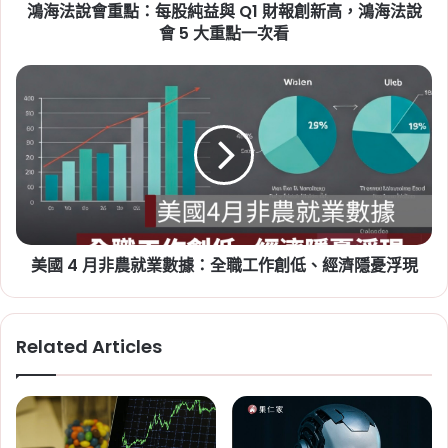
鴻海法說會重點：每股純益與 Q1 財報創新高，鴻海法說
純
Tag:
桃園
,
桃園社宅基地
,
桃園社宅懶人
益
會 5 大重點一次看
包
,
桃園社宅戶數
,
桃園社會住宅
,
桃園
與
Q1
租屋
,
社會住宅
,
社會住宅申請
美
財
國
2026-06-16
報
4
桃園航空城 2 大社會住宅
創
月
啟動！橫埔、誠聖近 1800
新
非
高，
戶招標，預計 2030 年完
農
鴻
就
工
海
業
法
數
Tag:
桃園
,
桃園社宅基地
,
桃園社宅懶人
說
美國 4 月非農就業數據：全職工作創低、經濟隱憂浮現
據：
包
,
桃園社宅戶數
,
桃園社會住宅
,
桃園
會
全
租屋
,
社會住宅
5
職
2026-06-09
大
工
2026 新北社宅：新莊、
Related Articles
重
作
點
新店、三峽 6/10 起遞補
創
一
低、
招租，申請時間、資格、
次
經
房型租金一次看
看
濟