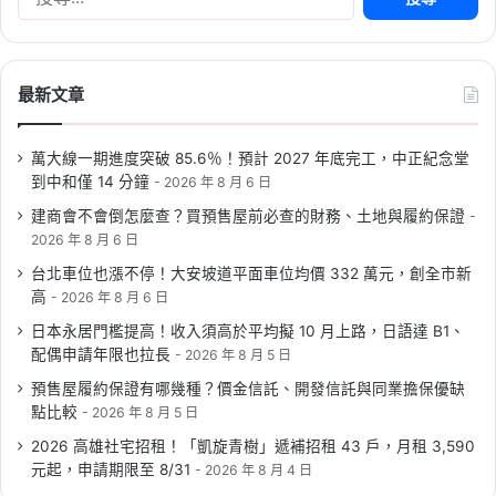
Tag:
新北
,
新北市
,
新北市建案
,
新北市
尋
社會住宅
,
社宅
,
社會住宅
,
社會住宅抽
關
籤
,
社會住宅申請
,
社會住宅申請資格
鍵
字:
2026-06-02
最新文章
新北社宅招租 2026：板
橋、土城共 265 戶，6/10
萬大線一期進度突破 85.6％！預計 2027 年底完工，中正紀念堂
開放申請，地點、資格、
到中和僅 14 分鐘
2026 年 8 月 6 日
申請方式一次看
建商會不會倒怎麼查？買預售屋前必查的財務、土地與履約保證
2026 年 8 月 6 日
Tag:
新北
,
新北市
,
新北市建案
,
新北市
社會住宅
,
社宅
,
社會住宅
,
社會住宅抽
台北車位也漲不停！大安坡道平面車位均價 332 萬元，創全市新
籤
,
社會住宅申請
,
社會住宅申請資格
高
2026 年 8 月 6 日
2026-05-29
日本永居門檻提高！收入須高於平均擬 10 月上路，日語達 B1、
2026 台南社會住宅：新
配偶申請年限也拉長
2026 年 8 月 5 日
都安居 A 候補招租至
預售屋履約保證有哪幾種？價金信託、開發信託與同業擔保優缺
6/22，套房、二房 174
點比較
2026 年 8 月 5 日
戶，申請資格與租金整理
2026 高雄社宅招租！「凱旋青樹」遞補招租 43 戶，月租 3,590
元起，申請期限至 8/31
2026 年 8 月 4 日
Tag:
中央社宅
,
台南
,
台南社會住宅
,
社