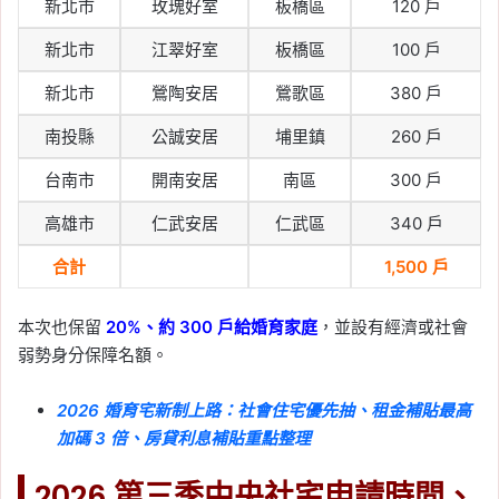
新北市
玫瑰好室
板橋區
120 戶
新北市
江翠好室
板橋區
100 戶
新北市
鶯陶安居
鶯歌區
380 戶
南投縣
公誠安居
埔里鎮
260 戶
台南市
開南安居
南區
300 戶
高雄市
仁武安居
仁武區
340 戶
合計
1,500 戶
本次也保留
20%、約 300 戶給婚育家庭
，並設有經濟或社會
弱勢身分保障名額。
2026 婚育宅新制上路：社會住宅優先抽、租金補貼最高
加碼 3 倍、房貸利息補貼重點整理
2026 第三季中央社宅申請時間、