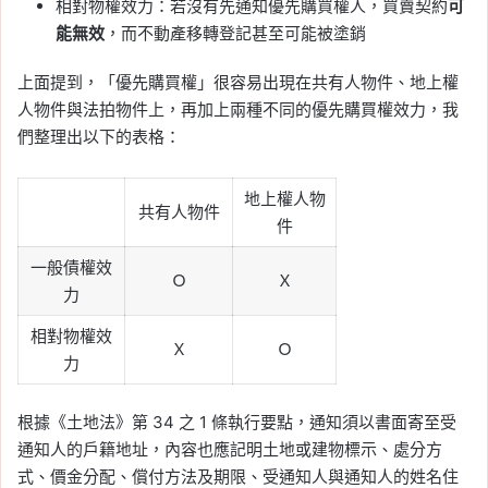
相對物權效力：若沒有先通知優先購買權人，買賣契約
可
能無效
，而不動產移轉登記甚至可能被塗銷
上面提到，「優先購買權」很容易出現在共有人物件、地上權
人物件與法拍物件上，再加上兩種不同的優先購買權效力，我
們整理出以下的表格：
地上權人物
共有人物件
件
一般債權效
Ｏ
Ｘ
力
相對物權效
Ｘ
Ｏ
力
根據《土地法》第 34 之 1 條執行要點，通知須以書面寄至受
通知人的戶籍地址，內容也應記明土地或建物標示、處分方
式、價金分配、償付方法及期限、受通知人與通知人的姓名住