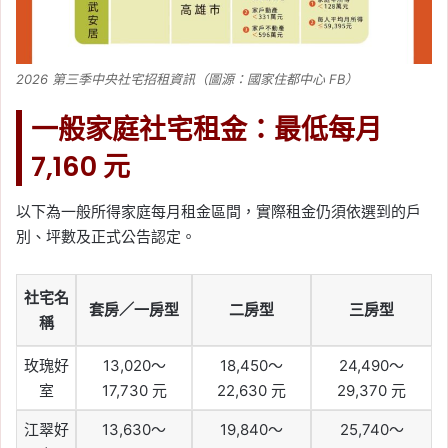
2026 第三季中央社宅招租資訊（圖源：國家住都中心 FB）
一般家庭社宅租金：最低每月
7,160 元
以下為一般所得家庭每月租金區間，實際租金仍須依選到的戶
別、坪數及正式公告認定。
社宅名
套房／一房型
二房型
三房型
稱
玫瑰好
13,020～
18,450～
24,490～
室
17,730 元
22,630 元
29,370 元
江翠好
13,630～
19,840～
25,740～