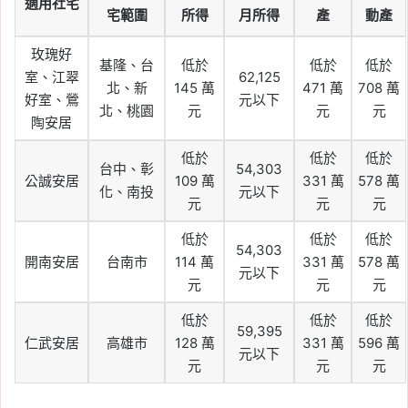
適用社宅
宅範圍
所得
月所得
產
動產
玫瑰好
基隆、台
低於
低於
低於
室、江翠
62,125
北、新
145 萬
471 萬
708 萬
好室、鶯
元以下
北、桃園
元
元
元
陶安居
低於
低於
低於
台中、彰
54,303
公誠安居
109 萬
331 萬
578 萬
化、南投
元以下
元
元
元
低於
低於
低於
54,303
開南安居
台南市
114 萬
331 萬
578 萬
元以下
元
元
元
低於
低於
低於
59,395
仁武安居
高雄市
128 萬
331 萬
596 萬
元以下
元
元
元