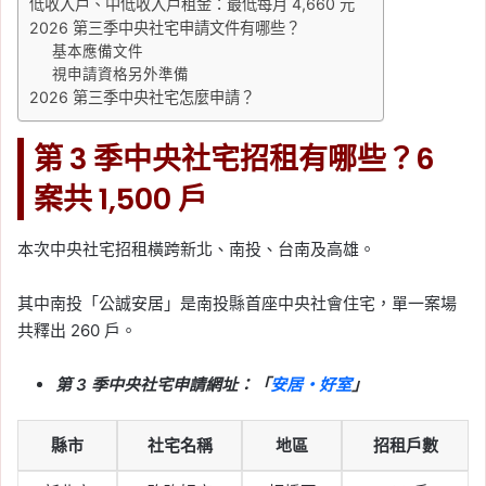
低收入戶、中低收入戶租金：最低每月 4,660 元
2026 第三季中央社宅申請文件有哪些？
基本應備文件
視申請資格另外準備
2026 第三季中央社宅怎麼申請？
第 3 季中央社宅招租有哪些？6
案共 1,500 戶
本次中央社宅招租橫跨新北、南投、台南及高雄。
其中南投「公誠安居」是南投縣首座中央社會住宅，單一案場
共釋出 260 戶。
第 3 季中央社宅申請網址：「
安居・好室
」
縣市
社宅名稱
地區
招租戶數