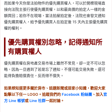
而如果今天你是法拍物件的優先購買權人，可以於開標現場直
接向法院主張行使優先購買權，以和最高價的拍定人一樣的金
額買回；若你不在現場，當法拍屋拍定後，法院也會發文通知
優先購買權人，給予優先購買人在拍定後 15 天內主張優先購買
權的權利。
優先購買權別忽略，記得通知所
有購買權人
優先購買權在房地產交易市場上雖然不常見，卻一定不可以忽
略，因為一旦遇到了若是忘了通知，不僅可能交易失敗，還可
能得負擔賠償責任，反而得不償失。
如果想知道更多關於房市、話題新聞或居家小知識，歡迎大家
點擊以下任一 LOGO。追蹤我們的
Facebook 粉絲團
、加入
官
方 Line 帳號
或
Line 社群
一起討論。