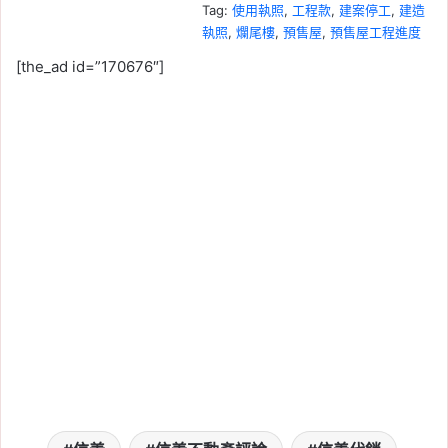
Tag:
使用執照
, 
工程款
, 
建案停工
, 
建造
執照
, 
爛尾樓
, 
預售屋
, 
預售屋工程進度
2026-08-06
[the_ad id=”170676″]
萬大線一期進度突破
85.6％！預計 2027 年底
完工，中正紀念堂到中和
僅 14 分鐘
Tag:
台北
, 
台北市
, 
台北捷運
, 
捷運
, 
捷
運萬大線
2026-08-06
建商會不會倒怎麼查？買
預售屋前必查的財務、土
地與履約保證
Tag:
不良建商
, 
土地謄本
, 
履約保證
, 
建
商倒閉
, 
建商查詢
, 
爛尾樓
, 
買房注意事
項
, 
預售屋注意事項
, 
黑心建商