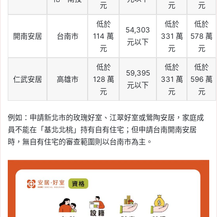
元
元
元
低於
低於
低於
54,303
開南安居
台南市
114 萬
331 萬
578 萬
元以下
元
元
元
低於
低於
低於
59,395
仁武安居
高雄市
128 萬
331 萬
596 萬
元以下
元
元
元
例如：申請新北市的玫瑰好室、江翠好室或鶯陶安居，家庭成
員不能在「基北北桃」持有自有住宅；但申請台南開南安居
時，無自有住宅的審查範圍則以台南市為主。