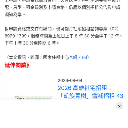
上申請，申請系統開放後可全天候送件。各社宅的完整戶數分
配、房型、租金級別及申請表格，仍應以個別招租公告及申請
須知為準。
對申請資格或文件有疑問，也可撥打社宅招租諮詢專線（02）
8979-1799，服務時間為上班日上午 8 時 30 分至中午 12 時、
下午 1 時 30 分至晚間 6 時。
（本文資訊、圖源：國家住都中心
官網
、
FB
）
延伸閱讀》
2026-08-04
2026 高雄社宅招租！
「凱旋青樹」遞補招租 43
戶，月租 3,590 元起，申
×
請期限至 8/31
Tag:
中央社宅
, 
社會住宅
, 
社會住宅申
Facebook