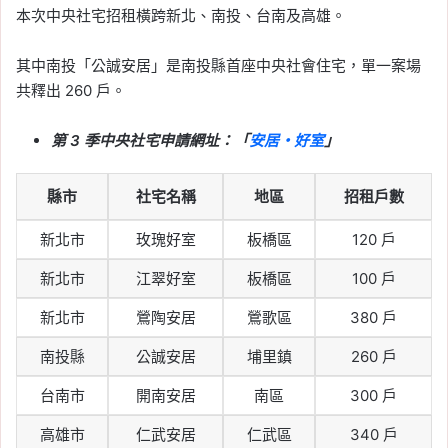
本次中央社宅招租橫跨新北、南投、台南及高雄。
其中南投「公誠安居」是南投縣首座中央社會住宅，單一案場
共釋出 260 戶。
第 3 季中央社宅申請網址：「
安居・好室
」
縣市
社宅名稱
地區
招租戶數
新北市
玫瑰好室
板橋區
120 戶
新北市
江翠好室
板橋區
100 戶
新北市
鶯陶安居
鶯歌區
380 戶
南投縣
公誠安居
埔里鎮
260 戶
台南市
開南安居
南區
300 戶
高雄市
仁武安居
仁武區
340 戶