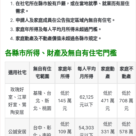
在社宅所在縣市設有戶籍，或在當地就學、就業而有居住
需求。
申請人及家庭成員在公告指定區域內無自有住宅。
家庭年所得及每人平均月所得未超過門檻。
家庭動產及不動產價值未超過各縣市規定。
各縣市所得、財產及無自有住宅門檻
無自有住
家庭年
每人平均
家庭動
家庭不
適用社宅
宅範圍
所得
月所得
產
動產
玫瑰好
基隆、台
低於
低於
低於
室、江翠
62,125
北、新
145 萬
471 萬
708 萬
好室、鶯
元以下
北、桃園
元
元
元
陶安居
低於
低於
低於
台中、彰
54,303
公誠安居
109 萬
331 萬
578 萬
化、南投
元以下