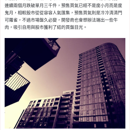
連續兩個月跌破單月三千件，預售買氣已經不是度小月而是度
鬼月，相較股市從從容容人氣匯集，預售買氣則是冷冷清清門
可羅雀，不過市場盤久必變，開發商也會想辦法端出一些牛
肉，吸引自用與股市獲利了結的買盤目光。