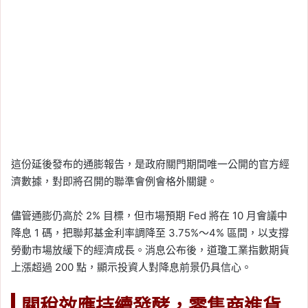
這份延後發布的通膨報告，是政府關門期間唯一公開的官方經
濟數據，對即將召開的聯準會例會格外關鍵。
儘管通膨仍高於 2% 目標，但市場預期 Fed 將在 10 月會議中
降息 1 碼，把聯邦基金利率調降至 3.75%～4% 區間，以支撐
勞動市場放緩下的經濟成長。消息公布後，道瓊工業指數期貨
上漲超過 200 點，顯示投資人對降息前景仍具信心。
關稅效應持續發酵，零售商進貨