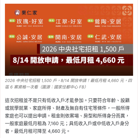
Tag:
台股
, 
美國
, 
美國聯準會
, 
美股
, 
美
股財報
, 
股票
2026-07-15
6 月美國 CPI 年增 3.5%！
月減 0.4% 創 6 年最大降
幅，Fed 升息壓力降溫
Tag:
CPI
, 
Fed
, 
央行降息
, 
川普關稅
, 
房
市
, 
美國
, 
美國聯準會
, 
通膨
, 
降息
, 
降息
影響
2026-06-24
2026 中央社宅招租 1,500 戶，8/14 開放申請！最低月租 4,660 元，四
美股大跌｜科技股連兩日
區 6 案資格一次看（圖源：國家住都中心 FB）
大跌！那斯達克兩天跌
這次招租並不是只有低收入戶才能參加。只要符合年齡、設籍
3.5%、美光暴跌 13%，AI
或就學就業、家庭所得、財產及無自有住宅等條件，一般所得
股重挫原因整理
家庭也可以提出申請。租金則依案場、房型和所得身分而異，
Tag:
美國
, 
美股
, 
股票
一般家庭最低月租為 7,160 元；具低收入戶或中低收入戶身分
2026-06-12
者，最低月租可降至 4,660 元。