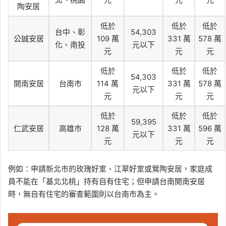
陶安居
低於
低於
低於
台中、彰
54,303
公誠安居
109 萬
331 萬
578 萬
化、南投
元以下
元
元
元
低於
低於
低於
54,303
開南安居
台南市
114 萬
331 萬
578 萬
元以下
元
元
元
低於
低於
低於
59,395
仁武安居
高雄市
128 萬
331 萬
596 萬
元以下
元
元
元
例如：申請新北市的玫瑰好室、江翠好室或鶯陶安居，家庭成
員不能在「基北北桃」持有自有住宅；但申請台南開南安居
時，無自有住宅的審查範圍則以台南市為主。