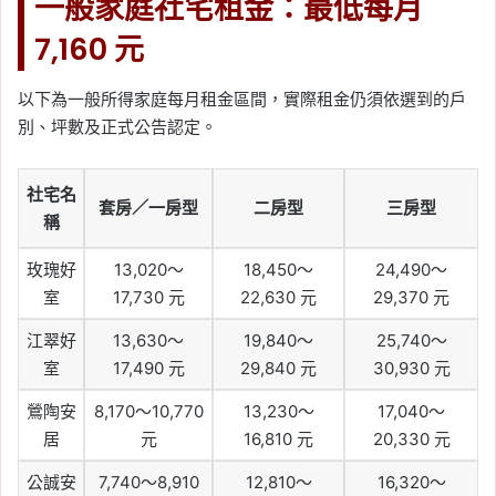
一般家庭社宅租金：最低每月
7,160 元
以下為一般所得家庭每月租金區間，實際租金仍須依選到的戶
別、坪數及正式公告認定。
社宅名
套房／一房型
二房型
三房型
稱
玫瑰好
13,020～
18,450～
24,490～
室
17,730 元
22,630 元
29,370 元
江翠好
13,630～
19,840～
25,740～
室
17,490 元
29,840 元
30,930 元
鶯陶安
8,170～10,770
13,230～
17,040～
居
元
16,810 元
20,330 元
公誠安
7,740～8,910
12,810～
16,320～