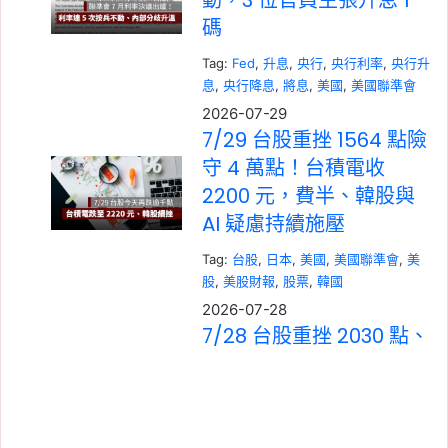
動，3 位官員主張升息 1
碼
Tag:
Fed
, 
升息
, 
央行
, 
央行利率
, 
央行升
息
, 
央行降息
, 
將息
, 
美國
, 
美國聯準會
2026-07-29
7/29 台股重挫 1564 點險
守 4 萬點！台積電收
2200 元，費半、韓股與
AI 疑慮持續施壓
Tag:
台股
, 
日本
, 
美國
, 
美國聯準會
, 
美
股
, 
美股財報
, 
股票
, 
韓國
2026-07-28
7/28 台股重挫 2030 點、
創史上第 3 大收盤跌點！
台積電跌 70 元，韓股熔
斷與晶片股拋售成主因