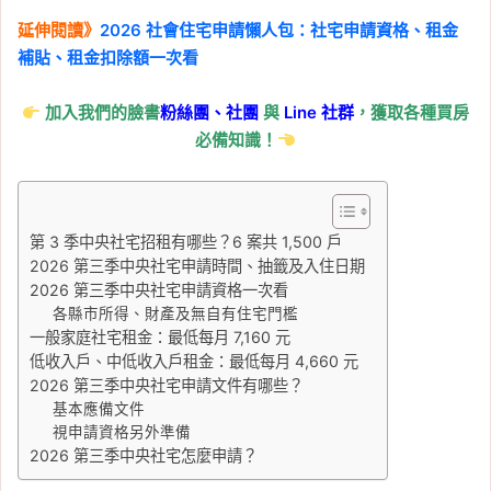
2026 美國 CPI 公布時間
整理：美東時間、台灣時
延伸閱讀》
2026 社會住宅申請懶人包：社宅申請資格、租金
間、美國 CPI 對台灣影響
補貼、租金扣除額一次看
一次看
加入我們的臉書
粉絲團、
社團
與
Line
社群
，獲取各種買房
Tag:
CPI
, 
Fed
, 
美國
, 
美國聯準會
必備知識！
2026-06-11
5 月美國 CPI 公布！年增
4.2% 創 3 年新高，核心
第 3 季中央社宅招租有哪些？6 案共 1,500 戶
通膨降溫讓 Fed 暫不急升
2026 第三季中央社宅申請時間、抽籤及入住日期
息
2026 第三季中央社宅申請資格一次看
各縣市所得、財產及無自有住宅門檻
Tag:
CPI
, 
Fed
, 
央行降息
, 
川普關稅
, 
房
一般家庭社宅租金：最低每月 7,160 元
市
, 
美國
, 
美國聯準會
, 
通膨
, 
降息
, 
降息
低收入戶、中低收入戶租金：最低每月 4,660 元
影響
2026 第三季中央社宅申請文件有哪些？
2026-03-19
基本應備文件
Fed 利率連 2 次按兵不
視申請資格另外準備
動！鮑爾示警油價推升通
2026 第三季中央社宅怎麼申請？