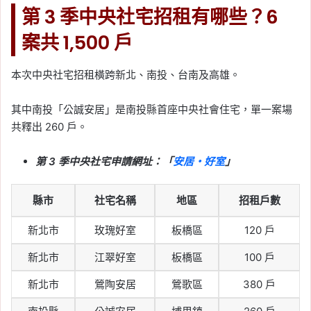
膨，聯準會降息恐再延後
第 3 季中央社宅招租有哪些？6
Tag:
Fed
, 
川普
, 
川普關稅
, 
房市
, 
美國
, 
案共 1,500 戶
美國聯準會
, 
降息
, 
降息影響
2026-01-19
本次中央社宅招租橫跨新北、南投、台南及高雄。
台美關稅談判定案：對等
關稅 15％、半導體取得最
其中南投「公誠安居」是南投縣首座中央社會住宅，單一案場
優惠待遇，房市分化恐更
共釋出 260 戶。
明顯
第 3 季中央社宅申請網址：「
安居・好室
」
Tag:
川普關稅
, 
美國
, 
美國聯準會
, 
關稅
2025-12-11
聯準會連 3 次降息！對台
縣市
社宅名稱
地區
招租戶數
股、房市、匯率有什麼影
新北市
玫瑰好室
板橋區
120 戶
響？一次看懂台灣市場的
三大連動
新北市
江翠好室
板橋區
100 戶
Tag:
Fed
, 
川普
, 
川普關稅
, 
房市
, 
美國
, 
新北市
鶯陶安居
鶯歌區
380 戶
美國聯準會
, 
降息
, 
降息影響