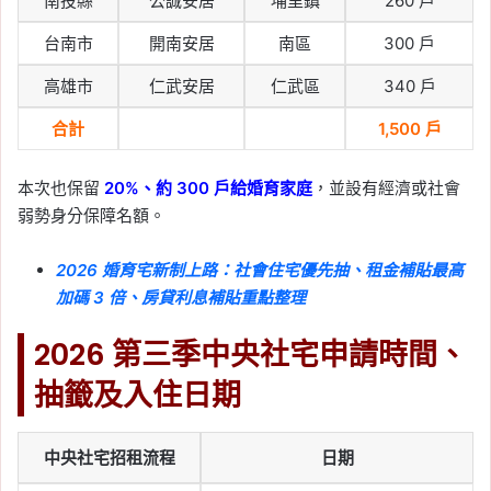
南投縣
公誠安居
埔里鎮
260 戶
2025-12-11
聯準會連 3 次降息！為何
台南市
開南安居
南區
300 戶
通膨偏高先救就業？Fed
高雄市
仁武安居
仁武區
340 戶
三大關鍵訊號一次看懂
合計
1,500 戶
Tag:
Fed
, 
川普
, 
川普關稅
, 
美國
, 
美國聯
準會
, 
降息
, 
降息影響
本次也保留
20%、約 300 戶給婚育家庭
，並設有經濟或社會
2025-12-11
弱勢身分保障名額。
聯準會宣布連三降！鮑
爾：政策已相當到位，可
2026 婚育宅新制上路：社會住宅優先抽、租金補貼最高
觀望是否再降息
加碼 3 倍、房貸利息補貼重點整理
Tag:
Fed
, 
川普
, 
川普關稅
, 
美國
, 
美國聯
2026 第三季中央社宅申請時間、
準會
, 
降息
, 
降息影響
抽籤及入住日期
中央社宅招租流程
日期