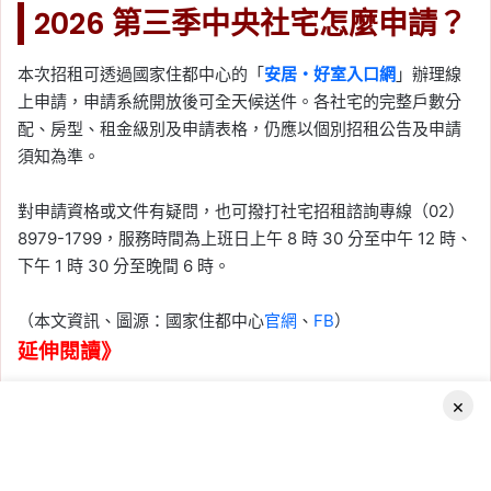
2026 第三季中央社宅怎麼申請？
本次招租可透過國家住都中心的「
安居・好室入口網
」辦理線
上申請，申請系統開放後可全天候送件。各社宅的完整戶數分
配、房型、租金級別及申請表格，仍應以個別招租公告及申請
須知為準。
對申請資格或文件有疑問，也可撥打社宅招租諮詢專線（02）
8979-1799，服務時間為上班日上午 8 時 30 分至中午 12 時、
下午 1 時 30 分至晚間 6 時。
（本文資訊、圖源：國家住都中心
官網
、
FB
）
延伸閱讀》
×
2026-08-04
2026 高雄社宅招租！
「凱旋青樹」遞補招租 43
Facebook