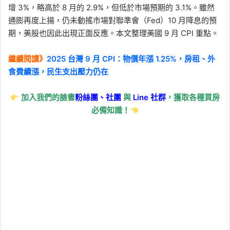
增 3%，略高於 8 月的 2.9%，但低於市場預期的 3.1%。雖然
通膨再度上揚，仍未動搖市場對聯準會（Fed）10 月降息的預
期，美股也因此出現正面反應。本文整理美國 9 月 CPI 重點。
繼續閱讀》
2025 台灣 9 月 CPI：物價年漲 1.25%，房租、外
食費續漲，民生支出壓力仍在
加入我們的臉書
粉絲團、
社團
與
Line
社群
，獲取各種買房
必備知識！