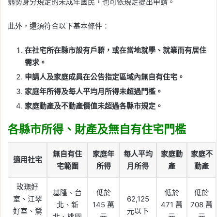
弱勢身分規定的未成年國民，也可依規定提出申請。
此外，還須符合以下基本條件：
在社宅所在縣市設有戶籍，或在當地就學、就業而有居住
需求。
申請人及家庭成員在公告指定區域內無自有住宅。
家庭年所得及每人平均月所得未超過門檻。
家庭動產及不動產價值未超過各縣市規定。
各縣市所得、財產及無自有住宅門檻
無自有住
家庭年
每人平均
家庭動
家庭不
適用社宅
宅範圍
所得
月所得
產
動產
玫瑰好
基隆、台
低於
低於
低於
室、江翠
62,125
北、新
145 萬
471 萬
708 萬
好室、鶯
元以下
北、桃園
元
元
元