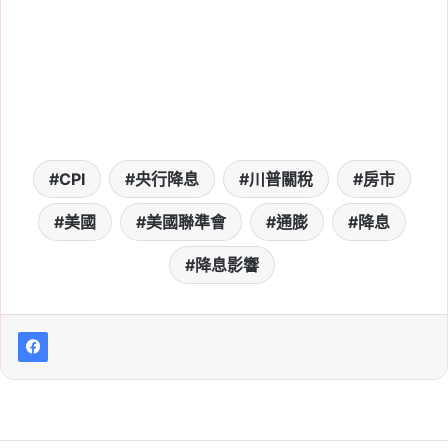
2026-07-24
7/24 台股重挫 1,195 點失
守季線！台積電跌 55
元，油價破百與 AI 燒錢疑
慮一次看
Tag:
台股
, 
日本
, 
美國
, 
美國聯準會
, 
美
股
, 
美股財報
, 
股票
, 
韓國
CPI
央行降息
川普關稅
房市
2026-07-23
7/23 台股今天為何開高走
美國
美國聯準會
通膨
降息
低又翻紅？震盪 749 點收
降息影響
漲 25 點，台積電、南亞
科與韓股走勢整理
Tag:
台股
, 
日本
, 
美國
, 
美國聯準會
, 
美
股
, 
美股財報
, 
股票
, 
韓國
2026-07-22
台股上漲 592 點收