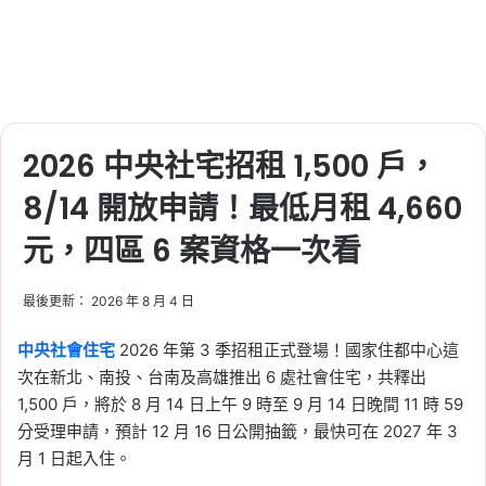
44,825 點！台積電翻
黑、聯發科漲近 5％，日
韓股市同步反彈
Tag:
台股
, 
日本
, 
美國
, 
美國聯準會
, 
美
股
, 
美股財報
, 
股票
, 
韓國
2026-07-20
2026 中央社宅招租 1,500 戶，
韓國股市重挫、日本股市
8/14 開放申請！最低月租 4,660
進入修正！KOSPI、日經
指數與亞洲股市近況整理
元，四區 6 案資格一次看
Tag:
台股
, 
日本
, 
美國
, 
美國聯準會
, 
美
最後更新： 2026 年 8 月 4 日
股
, 
美股財報
, 
股票
, 
韓國
2026-07-18
中央社會住宅
2026 年第 3 季招租正式登場！國家住都中心這
美伊衝突為何重挫台股？
次在新北、南投、台南及高雄推出 6 處社會住宅，共釋出
台積電跌 180 元，油價、
1,500 戶，將於 8 月 14 日上午 9 時至 9 月 14 日晚間 11 時 59
通膨與聯準會利率影響一
分受理申請，預計 12 月 16 日公開抽籤，最快可在 2027 年 3
次看
月 1 日起入住。