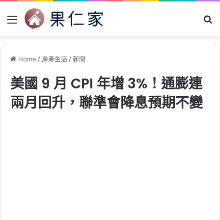
Menu
Se
Home
/
房產生活
/
新聞
美國 9 月 CPI 年增 3%！通膨連
兩月回升，聯準會降息預期不變