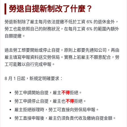
2026-05-02
勞退自提新制改了什麼？
台積電 A10 製程傳落腳雲
林虎尾？園區開發進度、
勞退新制除了雇主每月依法提繳不低於工資 6% 的退休金外，
農地變更爭議與房市影響
勞工也能依照自己的財務狀況，在每月工資 6% 的範圍內額外
解析
自願提繳。
Tag:
台積電
, 
台積電設廠
, 
房市
, 
樂屋網
, 
過去勞工想要開始或停止自提，原則上都要先通知公司，再由
看房
, 
買房
雇主填寫申報資料送交勞保局。實務上若雇主不願意配合，勞
2026-04-16
工可能難以自行完成申報。
2026 Q1 台積電法說會結
果出爐！營收 1.13 兆元、
8 月 1 日起，新規定明確要求：
每股現金股利 6 元，AI 需
求成最大支撐
勞工申請開始自提，雇主
不得
拒絕。
勞工申請停止自提，雇主也
不得
拒絕。
Tag:
台積電
, 
台積電法說會
, 
台積電股東
會
, 
台積電財報
雇主拒絕辦理時，勞工可直接向勞保局申報。
2026-04-15
勞工直接申報後，雇主仍須負責代收及繳納自提金額。
2026 Q1 台積電法說會幾