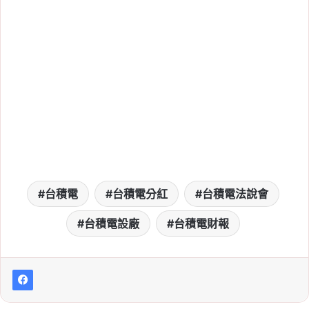
表：Q1～Q4 法說會日
期、直播線上看連結整理
（115 年）
Tag:
台積電
, 
台積電法說會
, 
台積電股東
會
, 
台積電財報
2026-07-14
6 月台積電營收創新高！
達 4,426.8 億元、年增
67.9%，第二季突破 1.27
兆元
台積電
台積電分紅
台積電法說會
Tag:
台積電
, 
台積電法說會
, 
台積電股東
會
, 
台積電財報
台積電設廠
台積電財報
2026-07-14
2026 Q2 台積電法說會幾
點？7 月法說會日期、時
間、直播線上看連結整理