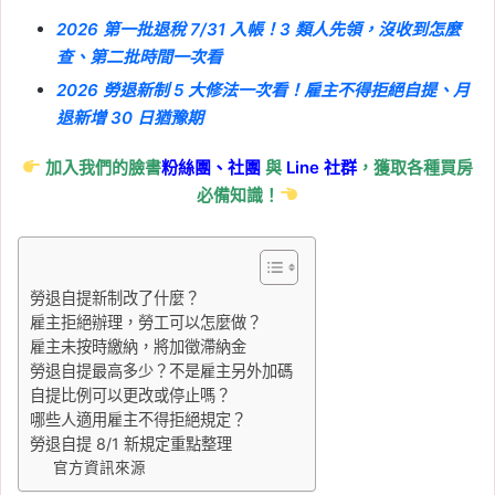
2026 第一批退稅 7/31 入帳！3 類人先領，沒收到怎麼
Tag:
台積電
, 
台積電分紅
, 
台積電股東
會
, 
台積電財報
查、第二批時間一次看
2026-06-01
2026 勞退新制 5 大修法一次看！雇主不得拒絕自提、月
2026 台積電股東會懶人
退新增 30 日猶豫期
包：股東會資格與重點、
加入我們的臉書
粉絲團、
社團
與
Line
社群
，獲取各種買房
時間、地點、直播管道一
必備知識！
次看
Tag:
台積電
, 
台積電法說會
, 
台積電股東
會
, 
台積電設廠
, 
台積電財報
, 
股東會
勞退自提新制改了什麼？
2026-05-09
雇主拒絕辦理，勞工可以怎麼做？
2026 台積電 4 月營收達
雇主未按時繳納，將加徵滯納金
4,107 億元！月減卻不
勞退自提最高多少？不是雇主另外加碼
弱，年增 17.5%、前 4 月
自提比例可以更改或停止嗎？
營收年增近 3 成
哪些人適用雇主不得拒絕規定？
勞退自提 8/1 新規定重點整理
Tag:
台積電
, 
台積電法說會
, 
台積電股東
官方資訊來源
會
, 
台積電財報