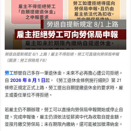
2025 年每股盈餘 66.25
元
Tag:
台積電
, 
台積電法說會
, 
台積電股東
會
, 
台積電財報
2026-06-07
高雄租屋行情大洗牌！台
積電效應帶動左營、楠梓
勞退自提新規定 8/1 上路！雇主不得拒絕，勞工可直接向勞保局申報
（圖源：勞工保險局 FB）
租金上漲，小資族可看這
3 區
勞工
想替自己多存一筆退休金，未來不必再擔心遭公司拒絕。
自
2026 年 8 月 1 日
起，《勞工退休金條例施行細則》第 21
Tag:
台積電
, 
台積電設廠
, 
房市
, 
樂屋網
, 
條修正規定正式上路，勞工提出自願提繳退休金的要求時，雇
租屋
, 
高雄
, 
高雄市
, 
高雄房市
主或委任單位不得拒絕。
2026-06-04
2026 台積電股東會重點
若雇主仍不願辦理，勞工可以直接向勞保局申報開始或停止自
整理：股價年增 1.5 倍、2
提。完成申報後，雇主仍須依法從薪資中代為收取自提金額，
奈米量產、資本支出上看
並按月繳交勞保局；未在期限內繳納，還可能被加徵滯納金。
560 億美元