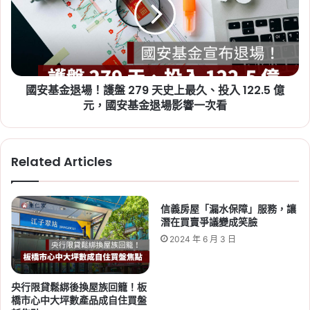
資格一次看
金
宜
退
Tag:
中央社宅
, 
南投社會住宅
, 
台南社會
蘭、
場！
住宅
, 
新北市社會住宅
, 
社宅
, 
社會住宅
, 
桃
護
社會住宅抽籤
, 
社會住宅申請
, 
社會住宅
園、
盤
新
申請資格
, 
高雄社會住宅
279
竹、
國安基金退場！護盤 279 天史上最久、投入 122.5 億
天
2026-08-04
新
史
元，國安基金退場影響一次看
最新勞退績效出爐！勞動
北
上
基金上半年賺逾 2.2 兆
有
最
感
元，新制勞退收益率
久、
Related Articles
投
28.19%
入
122.5
Tag:
勞保
, 
勞動部
, 
勞工
, 
勞退
, 
退休金
億
信義房屋「漏水保障」服務，讓
規劃
元，
潛在買賣爭議變成笑臉
2026-08-04
國
2024 年 6 月 3 日
包租代管龍頭兆基爆財務
安
爭議！房東與房客現在該
基
金
怎麼辦？
央行限貸鬆綁後換屋族回籠！板
退
橋市心中大坪數產品成自住買盤
場
Tag:
兆基事件
, 
包租代管
, 
包租代管優缺