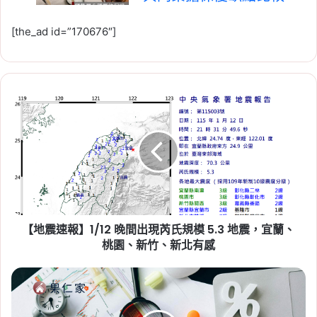
Tag:
不動產開發信託
, 
價金信託
, 
價金返
[the_ad id=”170676″]
還
, 
公會連帶保證
, 
同業連帶擔保
, 
履約
保證種類
, 
履約保證缺點
, 
建商倒閉
, 
預
售屋履約保證
2026-08-04
【地
2026 高雄社宅招租！
震
「凱旋青樹」遞補招租 43
速
報】
戶，月租 3,590 元起，申
1/12
請期限至 8/31
晚
間
Tag:
中央社宅
, 
社會住宅
, 
社會住宅申
出
請
, 
社會住宅申請資格
, 
高雄
, 
高雄市
, 
高
現
雄房市
, 
高雄社會住宅
【地震速報】1/12 晚間出現芮氏規模 5.3 地震，宜蘭、
芮
2026-08-04
氏
桃園、新竹、新北有感
2026 中央社宅招租 1,500
規
模
國
戶，8/14 開放申請！最低
5.3
安
月租 4,660 元，四區 6 案
地
基
震，