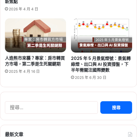
新焦點
影
點
, 
社宅
2026 年 4 月 4 日
響
2026-08-03
一
日圓匯率急升！美日聯手
次
干預、日銀升息訊號升
看
溫，換 10 萬日圓成本多近
千元
人造熊市來襲？專家：房市轉買
2025 年 5 月景氣燈號：景氣轉
Tag:
匯率
, 
台幣
, 
台幣升值影響
, 
日圓
, 
方市場，第二季是生死關鍵期
綠燈、出口與 AI 投資撐盤，下
日本
半年需關注國際變數
2025 年 4 月 16 日
2026-08-03
2025 年 6 月 30 日
2026 日本央行經濟展望
報告：通膨恐再破 2%！
日圓會漲嗎？赴日旅遊、
搜
日股影響整理
尋
關
Tag:
匯率
, 
台幣
, 
央行
, 
央行利率
, 
央行
鍵
升息
, 
央行降息
, 
日圓
, 
日本
, 
日本央行
字:
最新文章
2026-08-03