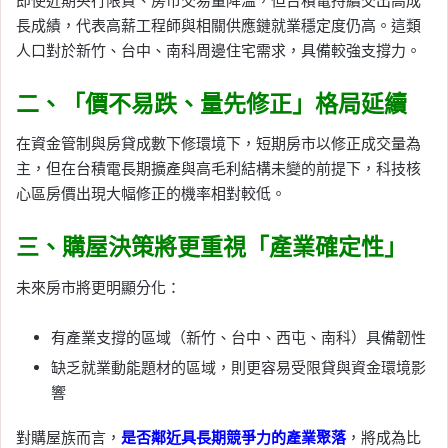
即使近期央行限貸、房市交易量降溫，但台積電持續交出高成
長成績，代表高薪工程師與相關供應鏈就業穩定度仍高。這類
人口對於新竹、台中、南科周邊住宅需求，具備較強支撐力。
二、「價不易跌、量先修正」格局延續
在資金管制與房貸成數下修環境下，短期房市以修正成交量為
主，但在台積電長期擴產與高毛利結構未變的前提下，科技核
心區房價出現大幅修正的機率相對較低。
三、購屋決策將更重視「產業確定性」
未來房市將更明顯分化：
有產業支撐的區域（新竹、台中、西屯、南科）具備韌性
缺乏就業動能題材的區域，則更容易受限貸與資金環境影
響
對購屋族而言，
是否鄰近具長期競爭力的產業聚落
，將成為比