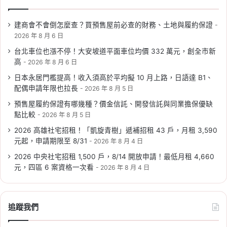
2026 勞退新制 5 大修法
一次看！雇主不得拒絕自
建商會不會倒怎麼查？買預售屋前必查的財務、土地與履約保證
提、月退新增 30 日猶豫
2026 年 8 月 6 日
期
台北車位也漲不停！大安坡道平面車位均價 332 萬元，創全市新
高
2026 年 8 月 6 日
Tag:
勞保
, 
勞動部
, 
勞工
, 
勞退
, 
退休金
日本永居門檻提高！收入須高於平均擬 10 月上路，日語達 B1、
規劃
配偶申請年限也拉長
2026 年 8 月 5 日
2026-08-03
預售屋履約保證有哪幾種？價金信託、開發信託與同業擔保優缺
8/3～8/9 中油油價不
點比較
2026 年 8 月 5 日
漲！95 無鉛維持 32 元，
2026 高雄社宅招租！「凱旋青樹」遞補招租 43 戶，月租 3,590
8/10、8/13 中油 Pay 暫
元起，申請期限至 8/31
2026 年 8 月 4 日
停使用
2026 中央社宅招租 1,500 戶，8/14 開放申請！最低月租 4,660
元，四區 6 案資格一次看
2026 年 8 月 4 日
Tag:
油價
2026-08-03
同業連帶擔保是什麼？建
追蹤我們
商倒閉誰接手、可以退款
嗎