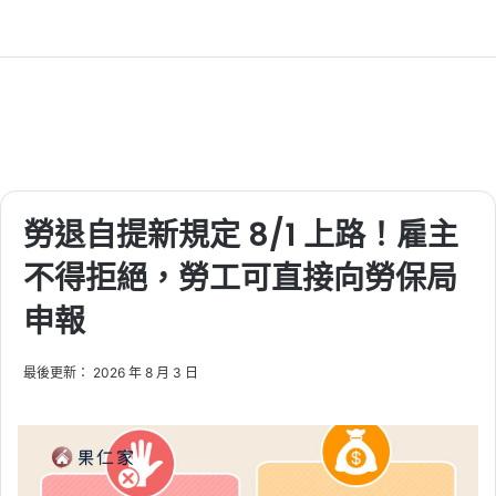
Tag:
台積電
, 
台積電法說會
, 
台積電股東
會
, 
台積電財報
2026-07-06
Intel 18A 良率改善、18A-
P 進入試產，與台積電 2
奈米競爭升溫
Tag:
台積電
勞退自提新規定 8/1 上路！雇主
2026-06-15
屏東半導體供應鏈專區動
不得拒絕，勞工可直接向勞保局
土！台積電規劃設計，南
申報
臺灣半導體 S 廊帶加速成
形
最後更新： 2026 年 8 月 3 日
Tag:
台積電
, 
台積電設廠
2026-06-10
2026 台積電 5 月營收達
4,169 億元！年增 30.1%，