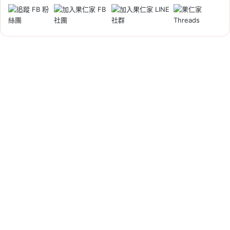
Tag:
同業連帶擔保
, 
建商倒閉
, 
擔保建
商
, 
續建交屋
, 
預售屋停工
, 
預售屋履約
保證
, 
預售屋糾紛
, 
預售屋買賣契約
2026-08-02
勞退自提新規定 8/1 上
路！雇主不得拒絕，勞工
可直接向勞保局申報
Tag:
勞保
, 
勞動部
, 
勞工
, 
勞退
, 
退休金
規劃
2026-08-02
已過戶卻不能交屋怎麼
辦？建商不交鑰匙、水電
未接與房貸處理一次看
Tag:
不良建商
, 
交屋保留款
, 
已過戶未交
屋
, 
建商不交屋
, 
房貸
, 
過戶
, 
預售屋交
屋
, 
預售屋糾紛
, 
驗屋