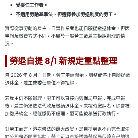
受委任工作者。
不適用勞動基準法、但選擇參加勞退制度的勞工。
實際從事勞動的雇主、自營作業者也能自願提繳退休金，但因
申報及繳費方式不同，不屬於一般勞工遭雇主拒絕辦理的情
況。
勞退自提 8/1 新規定重點整理
自 2026 年 8 月 1 日起，勞工申請開始、調整或停止自願提繳
退休金，雇主或委任單位不得拒絕。
若雇主仍不願辦理，勞工可以直接向勞保局申報；完成申報
後，雇主仍須依法代收及繳納退休金。未按時繳納者，除會被
加徵滯納金，經催繳仍不處理，還可能被移送行政執行。
對勞工而言，這次修法的最大改變，是自提勞退不再完全取決
於公司是否願意協助，勞工可以直接透過勞保局保障自己的退