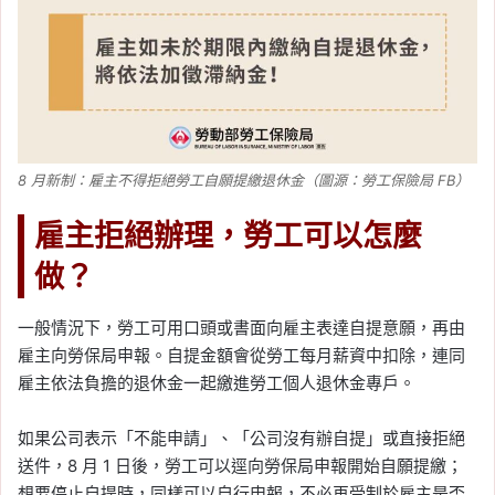
Tag:
台積電
, 
台積電法說會
, 
台積電股東
會
, 
台積電財報
2026-03-10
2026 台積電 2 月營收
3176 億！年增 22.2%，前
兩月營收年增近 3 成
8 月新制：雇主不得拒絕勞工自願提繳退休金（圖源：勞工保險局 FB）
Tag:
台積電
, 
台積電法說會
, 
台積電股東
雇主拒絕辦理，勞工可以怎麼
會
, 
台積電財報
做？
一般情況下，勞工可用口頭或書面向雇主表達自提意願，再由
雇主向勞保局申報。自提金額會從勞工每月薪資中扣除，連同
雇主依法負擔的退休金一起繳進勞工個人退休金專戶。
如果公司表示「不能申請」、「公司沒有辦自提」或直接拒絕
送件，8 月 1 日後，勞工可以逕向勞保局申報開始自願提繳；
想要停止自提時，同樣可以自行申報，不必再受制於雇主是否