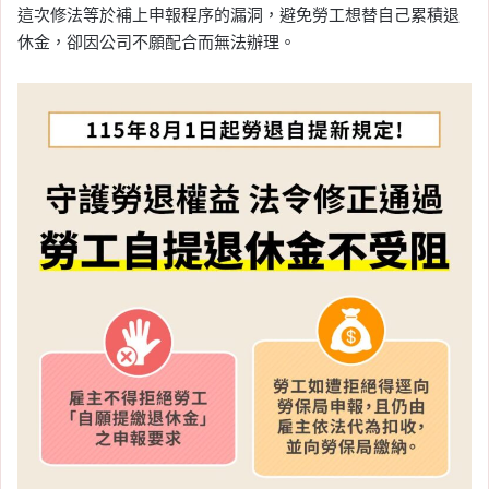
這次修法等於補上申報程序的漏洞，避免勞工想替自己累積退
點？4 月法說會直播日
休金，卻因公司不願配合而無法辦理。
期、時間、線上看連結整
理
Tag:
台積電
, 
台積電法說會
, 
台積電股東
會
, 
台積電財報
2026-04-14
台積電今公布成績單！Q1
營收已創歷史新高，法說
會三大關鍵你要先懂
Tag:
台積電
, 
台積電法說會
, 
台積電股東
會
, 
台積電財報
2026-04-10
2026 台積電 3 月營收
4,151 億元！月增 30.7%、
年增 45.2%，營運動能持
續升溫