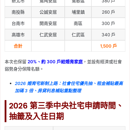
新北市
鶯陶安居
鶯歌區
380 戶
AI 疑慮持續施壓
南投縣
公誠安居
埔里鎮
260 戶
Tag:
台股
, 
日本
, 
美國
, 
美國聯準會
, 
美
股
, 
美股財報
, 
股票
, 
韓國
台南市
開南安居
南區
300 戶
2026-07-29
高雄市
仁武安居
仁武區
340 戶
2026 聯電法說會直播
7/29 下午 5 點登場！線
合計
1,500 戶
上看連結、電話代碼與
Q2 六大重點整理
本次也保留
20%、約 300 戶給婚育家庭
，並設有經濟或社會
弱勢身分保障名額。
Tag:
聯電法說會
, 
財報
2026-07-29
2026 婚育宅新制上路：社會住宅優先抽、租金補貼最高
熊本 7.1 強震衝擊台積電
加碼 3 倍、房貸利息補貼重點整理
JASM！員工、廠房確認
安全，產線逐步回復
2026 第三季中央社宅申請時間、
抽籤及入住日期
Tag:
JASM
, 
台積電
, 
台積電熊本廠
, 
台
積電設廠
, 
地震
2026-07-28