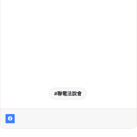
報告：通膨恐再破 2%！
日圓會漲嗎？赴日旅遊、
日股影響整理
Tag:
匯率
, 
台幣
, 
央行
, 
央行利率
, 
央行
升息
, 
央行降息
, 
日圓
, 
日本
, 
日本央行
2026-08-03
8/3～8/9 中油油價不
漲！95 無鉛維持 32 元，
8/10、8/13 中油 Pay 暫
停使用
聯電法說會
Tag:
油價
2026-08-02
勞退自提新規定 8/1 上
路！雇主不得拒絕，勞工
可直接向勞保局申報