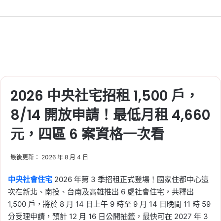
Tag:
勞保
, 
勞動部
, 
勞工
, 
勞退
, 
退休金
規劃
2026-08-02
農民退休儲金新制 8/1 上
路！政府負擔提高至 6
成，勞保、國保務農者也
能提繳
2026 中央社宅招租 1,500 戶，
Tag:
勞保
, 
勞動部
, 
勞工
, 
勞退
, 
退休金
8/14 開放申請！最低月租 4,660
規劃
2026-08-01
元，四區 6 案資格一次看
高市早苗推日本食品消費
稅降至 1%！擬 2027 年上
最後更新： 2026 年 8 月 4 日
路，超商、超市與外帶餐
點適用
中央社會住宅
2026 年第 3 季招租正式登場！國家住都中心這
次在新北、南投、台南及高雄推出 6 處社會住宅，共釋出
Tag:
日圓
, 
日本
, 
日本央行
1,500 戶，將於 8 月 14 日上午 9 時至 9 月 14 日晚間 11 時 59
2026-07-31
分受理申請，預計 12 月 16 日公開抽籤，最快可在 2027 年 3