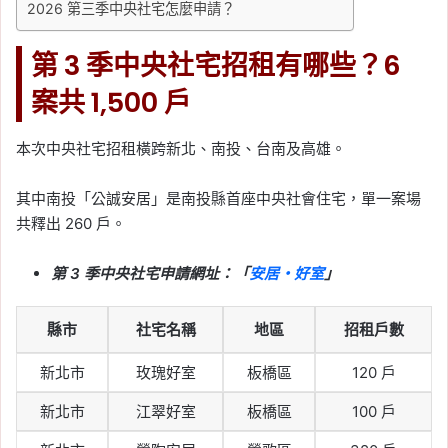
息
, 
央行降息
, 
將息
, 
美國
, 
美國聯準會
2026 第三季中央社宅怎麼申請？
2026-07-29
第 3 季中央社宅招租有哪些？6
7/29 國巨法說會報喜！
Q2 淨利年增 88%、AI 營
案共 1,500 戶
收占 16%，客戶搶簽長約
本次中央社宅招租橫跨新北、南投、台南及高雄。
Tag:
國巨
, 
法說會
, 
財報
2026-07-29
其中南投「公誠安居」是南投縣首座中央社會住宅，單一案場
7/29 聯電法說會結果：
共釋出 260 戶。
Q2 每股賺 3.39 元、Q3
利用率拚逾 90%，台南再
第 3 季中央社宅申請網址：「
安居・好室
」
建新廠
Tag:
聯電法說會
, 
財報
縣市
社宅名稱
地區
招租戶數
2026-07-29
新北市
玫瑰好室
板橋區
120 戶
7/29 台股重挫 1564 點險
守 4 萬點！台積電收
新北市
江翠好室
板橋區
100 戶
2200 元，費半、韓股與