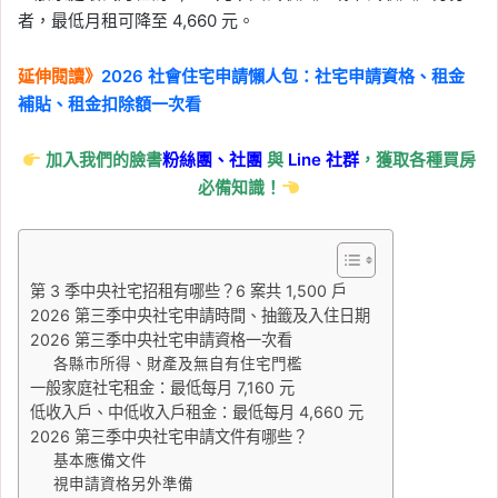
決策與換匯影響一次看
者，最低月租可降至 4,660 元。
Tag:
匯率
, 
台幣
, 
台幣升值影響
, 
日圓
, 
日本
延伸閱讀》
2026 社會住宅申請懶人包：社宅申請資格、租金
2026-07-30
補貼、租金扣除額一次看
7/30 台股強彈逾 1100 點
後翻黑！收跌 105 點失守
加入我們的臉書
粉絲團、
社團
與
Line
社群
，獲取各種買房
必備知識！
4 萬，台積電、聯發科逆
勢上漲
Tag:
台股
, 
日本
, 
美國
, 
美國聯準會
, 
美
股
, 
美股財報
, 
股票
, 
韓國
第 3 季中央社宅招租有哪些？6 案共 1,500 戶
2026 第三季中央社宅申請時間、抽籤及入住日期
2026-07-30
2026 第三季中央社宅申請資格一次看
聯準會 7 月利率決議出
各縣市所得、財產及無自有住宅門檻
爐！利率連 5 次按兵不
一般家庭社宅租金：最低每月 7,160 元
動，3 位官員主張升息 1
低收入戶、中低收入戶租金：最低每月 4,660 元
碼
2026 第三季中央社宅申請文件有哪些？
基本應備文件
Tag:
Fed
, 
升息
, 
央行
, 
央行利率
, 
央行升
視申請資格另外準備