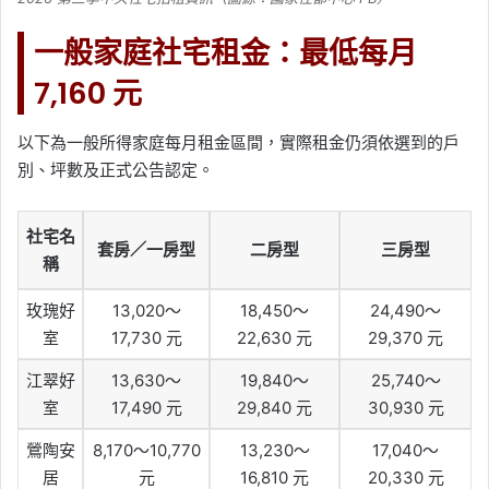
一般家庭社宅租金：最低每月
7,160 元
以下為一般所得家庭每月租金區間，實際租金仍須依選到的戶
別、坪數及正式公告認定。
社宅名
套房／一房型
二房型
三房型
稱
玫瑰好
13,020～
18,450～
24,490～
室
17,730 元
22,630 元
29,370 元
江翠好
13,630～
19,840～
25,740～
室
17,490 元
29,840 元
30,930 元
鶯陶安
8,170～10,770
13,230～
17,040～
居
元
16,810 元
20,330 元