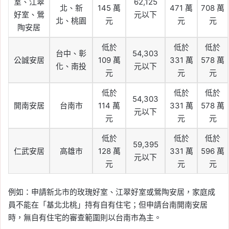
室、江翠
62,125
北、新
145 萬
471 萬
708 萬
好室、鶯
元以下
北、桃園
元
元
元
陶安居
低於
低於
低於
台中、彰
54,303
公誠安居
109 萬
331 萬
578 萬
化、南投
元以下
元
元
元
低於
低於
低於
54,303
開南安居
台南市
114 萬
331 萬
578 萬
元以下
元
元
元
低於
低於
低於
59,395
仁武安居
高雄市
128 萬
331 萬
596 萬
元以下
元
元
元
例如：申請新北市的玫瑰好室、江翠好室或鶯陶安居，家庭成
員不能在「基北北桃」持有自有住宅；但申請台南開南安居
時，無自有住宅的審查範圍則以台南市為主。