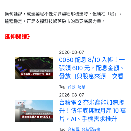
換句話說，成熟製程不像先進製程那樣爆發，但勝在「穩」，
這種穩定，正是支撐科技聚落房市的重要底層力量。
延伸閱讀》
2026-08-07
0050 配息 8/10 入帳！一
張領 600 元，配息金額、
發放日與股息來源一次看
Tag:
台股
, 
配息
2026-08-07
台積電 2 奈米產能加速爬
升！傳年底挑戰月產 10 萬
片，AI、手機需求推升
Tag:
台積電
, 
台積電設廠