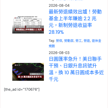
2026-08-04
最新勞退績效出爐！勞動
基金上半年賺逾 2.2 兆
元，新制勞退收益率
28.19%
Tag:
勞保
, 
勞動部
, 
勞工
, 
勞退
, 
退休金
規劃
2026-08-03
日圓匯率急升！美日聯手
干預、日銀升息訊號升
溫，換 10 萬日圓成本多近
千元
Tag:
匯率
, 
台幣
, 
台幣升值影響
, 
日圓
, 
[the_ad id=”170676″]
日本
2026-08-03
2026 日本央行經濟展望