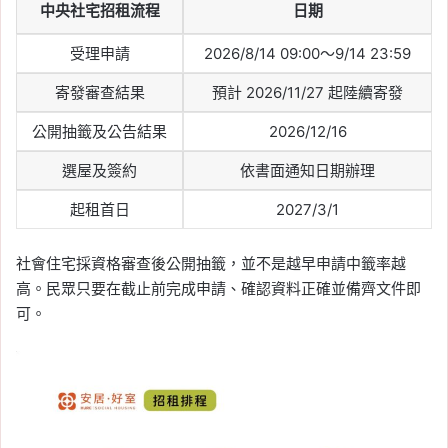
中央社宅招租流程
日期
7/28 台股重挫 2030 點、
創史上第 3 大收盤跌點！
受理申請
2026/8/14 09:00～9/14 23:59
台積電跌 70 元，韓股熔
寄發審查結果
預計 2026/11/27 起陸續寄發
斷與晶片股拋售成主因
公開抽籤及公告結果
2026/12/16
Tag:
台股
, 
日本
, 
美國
, 
美國聯準會
, 
美
股
, 
美股財報
, 
股票
, 
韓國
選屋及簽約
依書面通知日期辦理
起租首日
2027/3/1
社會住宅採資格審查後公開抽籤，並不是越早申請中籤率越
高。民眾只要在截止前完成申請、確認資料正確並備齊文件即
可。