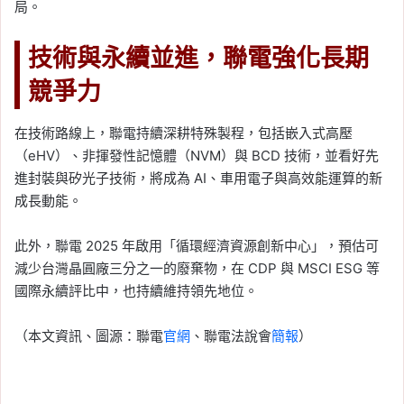
局。
技術與永續並進，聯電強化長期
競爭力
在技術路線上，聯電持續深耕特殊製程，包括嵌入式高壓
（eHV）、非揮發性記憶體（NVM）與 BCD 技術，並看好先
進封裝與矽光子技術，將成為 AI、車用電子與高效能運算的新
成長動能。
此外，聯電 2025 年啟用「循環經濟資源創新中心」，預估可
減少台灣晶圓廠三分之一的廢棄物，在 CDP 與 MSCI ESG 等
國際永續評比中，也持續維持領先地位。
（本文資訊、圖源：聯電
官網
、聯電法說會
簡報
）