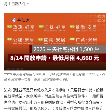
日本央行利率維持 1% 有
月 1 日起入住。
何影響？日圓、台幣、日
股與台股影響一次看
（2026.7 月）
Tag:
匯率
, 
台幣
, 
央行
, 
央行利率
, 
央行
升息
, 
央行降息
, 
日圓
, 
日本
, 
日本央行
2026-07-31
日本央行利率維持 1%！8
比 1 通過，通膨風險轉向
上行、日圓與赴日旅遊影
響一次看
2026 中央社宅招租 1,500 戶，8/14 開放申請！最低月租 4,660 元，四
Tag:
匯率
, 
台幣
, 
央行
, 
央行利率
, 
央行
區 6 案資格一次看（圖源：國家住都中心 FB）
升息
, 
央行降息
, 
日圓
, 
日本
, 
日本央行
這次招租並不是只有低收入戶才能參加。只要符合年齡、設籍
2026-07-31
或就學就業、家庭所得、財產及無自有住宅等條件，一般所得
日圓匯率突然暴升！日本
家庭也可以提出申請。租金則依案場、房型和所得身分而異，
疑似出手干預，日銀利率
一般家庭最低月租為 7,160 元；具低收入戶或中低收入戶身分