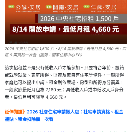
2026-06-06
桃園囤積屋新制上路！住
宅囤積行為處理自治條例
罰則、檢舉流程、多屋族
影響一次看
2026 中央社宅招租 1,500 戶，8/14 開放申請！最低月租 4,660 元，四
Tag:
囤房
, 
房市
, 
新制
, 
桃園
, 
桃園買房
, 
區 6 案資格一次看（圖源：國家住都中心 FB）
樂屋網
2026-06-06
這次招租並不是只有低收入戶才能參加。只要符合年齡、設籍
台南租屋行情大洗牌！捷
或就學就業、家庭所得、財產及無自有住宅等條件，一般所得
運藍線動工前夕，平實、
家庭也可以提出申請。租金則依案場、房型和所得身分而異，
永康大橋租金上漲，小資
一般家庭最低月租為 7,160 元；具低收入戶或中低收入戶身分
族可看這 3 區
者，最低月租可降至 4,660 元。
Tag:
台南
, 
台南捷運
, 
台南捷運藍線
, 
樂
延伸閱讀》
2026 社會住宅申請懶人包：社宅申請資格、租金
屋網
補貼、租金扣除額一次看
2026-05-30
Joeman 開箱陶朱隱