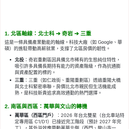
1. 北區軸線：北士科 ➔ 奇岩 ➔ 三重
這是一條具備產業動能的軸線。科技大廠（如 Google、華
碩）的進駐帶動高薪就業，支撐了北區房價的韌性。
北投
：奇岩重劃區因具備北市稀有的生態純住特性，
吸引許多具備長期持有能力的資產階級，作為抗通膨
與資產配置的標的。
三重
：三重（如仁政街、重陽重劃區）透過重陽大橋
與北士科緊密串聯，房價比北市親民但生活機能成
熟，是科技新貴追求高效通勤的熱門選擇。
2. 南區與西區：萬華與文山的轉機
萬華區（西區門戶）
：2026 年台北雙星（台北車站特
定專用區 C1/D1）已接近完工階段（預計 2027 年完
工），其外溢效應帶動萬華北側（西門、龍山寺一