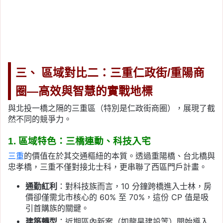
三、 區域對比二：三重仁政街/重陽商
圈—高效與智慧的實戰地標
與北投一橋之隔的三重區（特別是仁政街商圈），展現了截
然不同的競爭力。
1. 區域特色：三橋連動、科技入宅
三重
的價值在於其交通樞紐的本質。透過重陽橋、台北橋與
忠孝橋，三重不僅對接北士科，更串聯了西區門戶計畫。
通勤紅利
：對科技族而言，10 分鐘跨橋進入士林，房
價卻僅需北市核心的 60% 至 70%，這份 CP 值是吸
引首購族的關鍵。
建築轉型
：近期區內新案（如龍昊建設等）開始導入