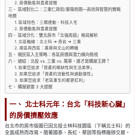
2. 房價動能與置產提醒
三、 區域對比二：三重仁政街/重陽商圈—高效與智慧的實戰
地標
1. 區域特色：三橋連動、科技入宅
2. 房價動能與置產提醒
四、 區域分化：雙北房市「北強南弱」格局解析
1. 北區軸線：北士科 ➔ 奇岩 ➔ 三重
2. 南區與西區：萬華與文山的轉機
五、 親民區入主策略：各區房價與潛力橫向檢視
六、 總結：北投 vs. 三重 vs. 萬華，誰才是購屋王牌？
1. 如果您追求「資產的稀缺性與生活美學」
2. 如果您追求「資產的流動性與通勤彈性」
3. 如果您追求「老區重生的都更紅利」
七、 購屋避雷 3 大提醒
一、 北士科元年：台北「科技新心臟」
的房價擠壓效應
台北市的房市版圖已因北投士林科技園區（下稱北士科）的
全面成熟而改寫。隨著國泰、長虹、華固等指標廠辦交屋，