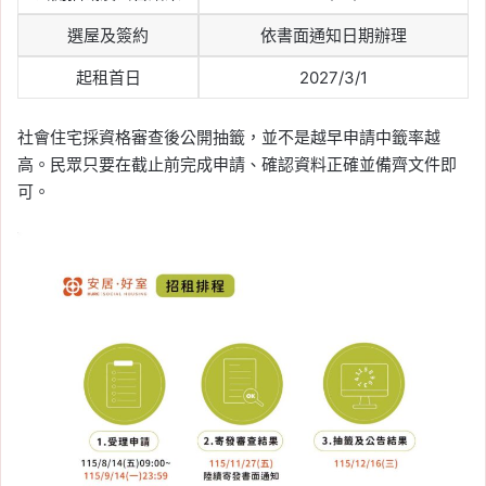
公證費用誰付、強制執行
選屋及簽約
依書面通知日期辦理
效力與申辦流程一次看
起租首日
2027/3/1
Tag:
樂屋網
, 
租屋
社會住宅採資格審查後公開抽籤，並不是越早申請中籤率越
高。民眾只要在截止前完成申請、確認資料正確並備齊文件即
可。