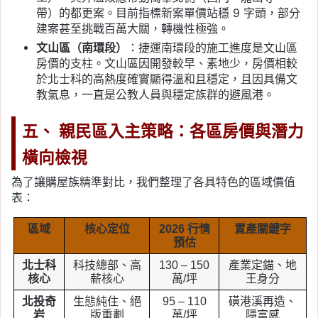
帶）的都更案。目前指標新案單價站穩 9 字頭，部分
建案甚至挑戰百萬大關，轉機性極強。
文山區（南環段）
：捷運南環段的施工進度是文山區
房價的支柱。文山區因開發較早、素地少，房價相較
於北士科的高熱度確實顯得溫和且穩定，且因具備文
教氣息，一直是公教人員與穩定族群的避風港。
五、 親民區入主策略：各區房價與潛力
橫向檢視
為了讓購屋族精準對比，我們整理了各具特色的區域價值
表：
區域
核心定位
2026 行情
置產關鍵字
預估
北士科
科技總部、高
130 – 150
產業定錨、地
核心
薪核心
萬/坪
王身分
北投奇
生態純住、絕
95 – 110
磺港溪再造、
岩
版重劃
萬/坪
隱富感