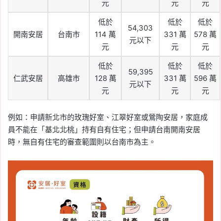
元
元
元
低於
低於
低於
54,303
開南安居
台南市
114 萬
331 萬
578 萬
元以下
元
元
元
低於
低於
低於
59,395
仁武安居
高雄市
128 萬
331 萬
596 萬
元以下
元
元
元
例如：申請新北市的玫瑰好室、江翠好室或鶯陶安居，家庭成
員不能在「基北北桃」持有自有住宅；但申請台南開南安居
時，無自有住宅的審查範圍則以台南市為主。