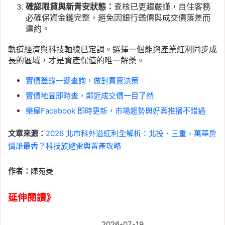
確認限貸與新青安狀態：
查核已更趨嚴謹，自住客務
必確保資金鏈完整，避免因銀行鑑價與成交價落差而
違約。
軌道經濟與科技軸線已定調。選擇一個能與產業紅利同步成
長的區域，才是資產保值的唯一解藥。
實價登錄一鍵查詢，做對買賣決策
實價地圖即時查，鄰近成交價一目了然
樂屋Facebook 即時更新，市場趨勢與好案推播不錯過
文章來源：
2026 北市科外溢紅利全解析：北投、三重、萬華房
價誰最香？科技族避雷與置產攻略
作者：
陳宛菱
延伸閱讀》
2026-07-19