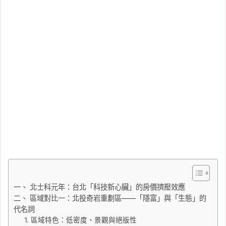
一、 北士科元年：台北「科技新心臟」的房價擠壓效應
二、 區域對比一：北投奇岩重劃區——「隱富」與「生態」的
代名詞
1. 區域特色：低密度、景觀與絕版性