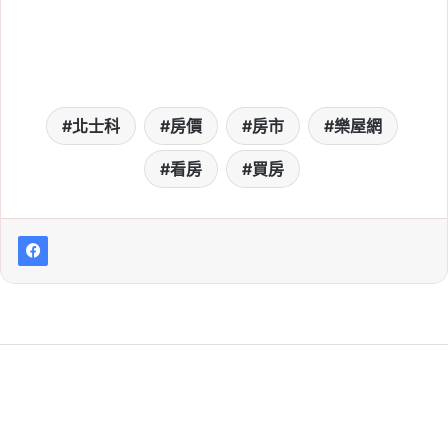
屋
, 
租屋市場趨勢
, 
租屋族
, 
租金
2026-06-14
換屋族告別長距離通勤！
從蛋白區搬回新蛋黃區的
北士科
房價
房市
樂屋網
3 大評估重點
Tag:
房價
, 
房市
, 
樂屋網
, 
看房
, 
買房
看房
買房
2026-06-13
新莊房價衝 9 字頭？副都
心、頭前、塭仔圳房市分
析與首購置產建議
Tag:
房價
, 
房市
, 
新莊
, 
新莊副都心
, 
新
莊區建案
, 
樂屋網
, 
看房
, 
買房
2026-06-09
租屋看房前先匯訂金正常
嗎？小心租屋詐騙，3 招
識破假房東