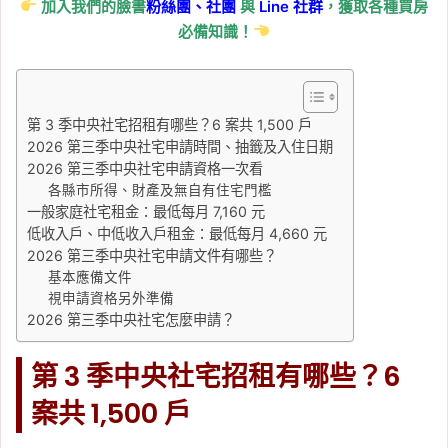
加入我們的臉書
粉絲團、
社團
與
Line
社群
，獲取各種買房
園！信義區 12 億豪宅 5
必備知識！
大設計亮點一次看
Tag:
信義區
, 
台北
, 
台北市
, 
台北市建案
, 
樂屋網
, 
陶朱隱園
第 3 季中央社宅招租有哪些？6 案共 1,500 戶
2026-05-24
2026 第三季中央社宅申請時間、抽籤及入住日期
2026 台中租屋行情：西
2026 第三季中央社宅申請資格一次看
屯、北屯、南屯租金比
各縣市所得、財產及無自有住宅門檻
一般家庭社宅租金：最低每月 7,160 元
較，3 個租屋族親民行政
低收入戶、中低收入戶租金：最低每月 4,660 元
區一次看
2026 第三季中央社宅申請文件有哪些？
基本應備文件
Tag:
小資租屋族
, 
樂屋網
, 
租屋
, 
租屋族
, 
視申請資格另外準備
租屋族˙
, 
租屋注意事項
, 
租房
, 
租房子
2026 第三季中央社宅怎麼申請？
2026-05-23
社會住宅可以轉租嗎？社
第 3 季中央社宅招租有哪些？6
宅二房東、冒名申請被查
案共 1,500 戶
到恐停權，違規代價一次
看