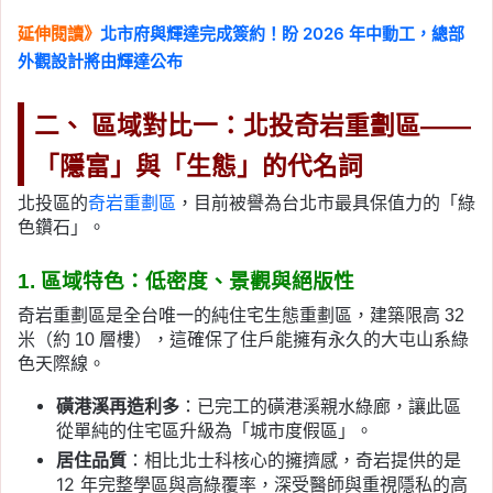
延伸閱讀》
北市府與輝達完成簽約！盼 2026 年中動工，總部
外觀設計將由輝達公布
二、 區域對比一：北投奇岩重劃區——
「隱富」與「生態」的代名詞
北投區的
奇岩重劃區
，目前被譽為台北市最具保值力的「綠
色鑽石」。
1. 區域特色：低密度、景觀與絕版性
奇岩重劃區是全台唯一的純住宅生態重劃區，建築限高 32
米（約 10 層樓），這確保了住戶能擁有永久的大屯山系綠
色天際線。
磺港溪再造利多
：已完工的磺港溪親水綠廊，讓此區
從單純的住宅區升級為「城市度假區」。
居住品質
：相比北士科核心的擁擠感，奇岩提供的是
12 年完整學區與高綠覆率，深受醫師與重視隱私的高