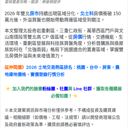
雷與置產攻略。圖源：樂屋網提供
2026 年雙北
房市
持續出現區域分化，
北士科
房價衝破 150
萬元後，外溢買盤也開始帶動周邊區域受到關注。
本文整理北投奇岩重劃區、三重仁政街、萬華西區門戶與文
山南環段等雙北高 CP 值區域，從
房價
行情、交通機能、生
活環境、重劃區發展與科技族買盤角度，分析首購族與換屋
族如何在「北強南弱」格局下挑選適合的置產區域，掌握雙
北房價外溢與未來增值潛力。
延伸閱讀》
2026 土地交易熱區排名：桃園、台中、屏東，農
地建地價格、實價登錄行情分析
加入我們的臉書
粉絲團、
社團
與
Line
社群
，獲取各種購屋
必備知識！
※本文建案資訊與市場分析僅供參考，不構成投資及購買建
議。相關細節（如價格、工程、法規等）請以開發商現場公告
及政府最新政策為準，購買前請務必審慎評估。