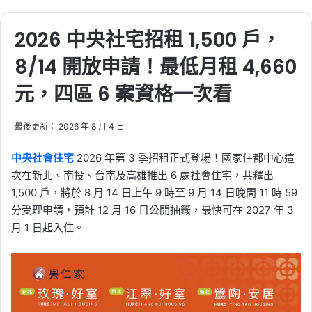
Tag:
樂屋網
, 
租屋
, 
租屋族
, 
租屋族˙
, 
租
2026 中央社宅招租 1,500 戶，
屋注意事項
, 
租屋糾紛
, 
租屋詐騙
, 
租房
, 
租房子
, 
詐騙
8/14 開放申請！最低月租 4,660
2026-06-07
元，四區 6 案資格一次看
汐止房市挑戰 9 字頭？捷
運汐東線動工、民汐線過
關，汐科生活圈房價行情
最後更新： 2026 年 8 月 4 日
一次看
中央社會住宅
2026 年第 3 季招租正式登場！國家住都中心這
次在新北、南投、台南及高雄推出 6 處社會住宅，共釋出
Tag:
捷運
, 
捷運汐東線
, 
樂屋網
1,500 戶，將於 8 月 14 日上午 9 時至 9 月 14 日晚間 11 時 59
2026-06-07
高雄租屋行情大洗牌！台
分受理申請，預計 12 月 16 日公開抽籤，最快可在 2027 年 3
月 1 日起入住。
積電效應帶動左營、楠梓
租金上漲，小資族可看這
3 區
Tag:
台積電
, 
台積電設廠
, 
房市
, 
樂屋網
, 
租屋
, 
高雄
, 
高雄市
, 
高雄房市