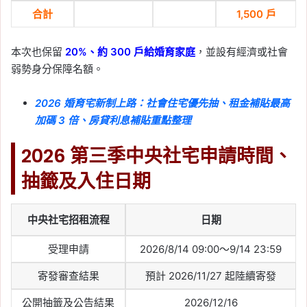
2026-05-16
合計
1,500 戶
2026 租金補貼 2.0 懶人
包：台北市最高領 10,000
本次也保留
20%、約 300 戶給婚育家庭
，並設有經濟或社會
元，申請資格、線上試
弱勢身分保障名額。
算、房東漲租應對整理
2026 婚育宅新制上路：社會住宅優先抽、租金補貼最高
Tag:
樂屋網
, 
租屋
, 
租屋族
, 
租屋補助
, 
租屋補助申請
, 
租金
, 
租金補助
, 
租金補
加碼 3 倍、房貸利息補貼重點整理
貼
, 
租金補貼 2.0
2026 第三季中央社宅申請時間、
2026-05-14
交易量創 34 年最大跌
抽籤及入住日期
幅！樂屋網揭房市數據：
6 大行政區詢問率逆勢成
中央社宅招租流程
日期
長
受理申請
2026/8/14 09:00～9/14 23:59
Tag:
六都房市
, 
央行房市政策
, 
房價
, 
房
市
, 
房市分析
, 
房市新聞
, 
樂屋網
, 
買房
寄發審查結果
預計 2026/11/27 起陸續寄發
2026-05-14
租房一定要公證嗎？租約
公開抽籤及公告結果
2026/12/16