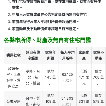
在社宅所在縣市設有戶籍，或在當地就學、就業而有居住
需求。
申請人及家庭成員在公告指定區域內無自有住宅。
家庭年所得及每人平均月所得未超過門檻。
家庭動產及不動產價值未超過各縣市規定。
各縣市所得、財產及無自有住宅門檻
無自有住
家庭年
每人平均
家庭動
家庭不
適用社宅
宅範圍
所得
月所得
產
動產
玫瑰好
基隆、台
低於
低於
低於
室、江翠
62,125
北、新
145 萬
471 萬
708 萬
好室、鶯
元以下
北、桃園
元
元
元
陶安居
低於
低於
低於
台中、彰
54,303
公誠安居
109 萬
331 萬
578 萬
化、南投
元以下