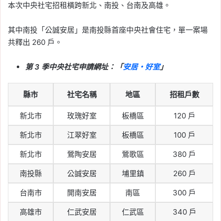
本次中央社宅招租橫跨新北、南投、台南及高雄。
2026-05-17
台中房價外溢到南投！草
其中南投「公誠安居」是南投縣首座中央社會住宅，單一案場
共釋出 260 戶。
屯、南投市房價站上 3 字
頭，中興新村保值力與置
第 3 季中央社宅申請網址：「
安居・好室
」
產重點分析
Tag:
台中
, 
台中房市
, 
房價
, 
房市
, 
房市
縣市
社宅名稱
地區
招租戶數
分析
, 
樂屋網
, 
看房
, 
買房
2026-05-17
新北市
玫瑰好室
板橋區
120 戶
2026 房屋稅新制懶人
新北市
江翠好室
板橋區
100 戶
包：自住未設戶籍恐多繳
4 倍，囤房稅 2.0 最高稅
新北市
鶯陶安居
鶯歌區
380 戶
率 4.8%
南投縣
公誠安居
埔里鎮
260 戶
Tag:
囤房稅
, 
囤房稅 2.0
, 
囤房稅2.0
, 
報
台南市
開南安居
南區
300 戶
稅
, 
房屋稅
, 
房屋稅 2.0
, 
房屋稅新制
, 
房
屋稅知識
, 
房屋稅繳納
, 
新制
, 
樂屋網
高雄市
仁武安居
仁武區
340 戶