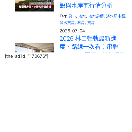
設與水岸宅行情分析
Tag:
房市
, 
淡水
, 
淡水房價
, 
淡水新市鎮
, 
淡水買房
, 
看房
, 
買房
2026-07-04
2026 林口輕軌最新進
度、路線一次看：串聯
A9、工一園區，沿線房價
[the_ad id=”170676″]
影響分析
Tag:
房市
, 
房市分析
, 
林口
, 
林口輕軌
, 
樂屋網
, 
看房
, 
買房
2026-07-01
新竹租屋行情 2026：關
埔、竹北高鐵精緻套房上
看 2.5 萬，竹科工程師也
喊痛？
Tag:
新竹
, 
新竹市
, 
新竹縣
, 
樂屋網
, 
租