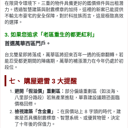
在限貸令環境下，三重的物件具備更好的鑑價條件與出租潛
力。透過智慧建築與耐震標章的加持，這裡的新案已能提供
不輸北市豪宅的安全保障，對於科技族而言，這是極致高效
的選擇。
3. 如果您追求「老區重生的都更紅利」
首選萬華西區門戶。
台北雙星即將落成，萬華區將迎來百年一遇的街廓翻轉。若
能忍受都更期間的陣痛期，萬華的補漲潛力在今年仍處於初
段位。
七、 購屋避雷 3 大提醒
避開「假溢價」重劃區：
部分偏遠重劃區（如淡海、
八里部分路段）若無產業進駐，單靠建設議題恐面臨
價格回修。
檢視建築「含金量」：
在房價站上 8 字頭的時代，建
案是否具備耐震標章、智慧系統、或優質物管，決定
了十年後的保值力。