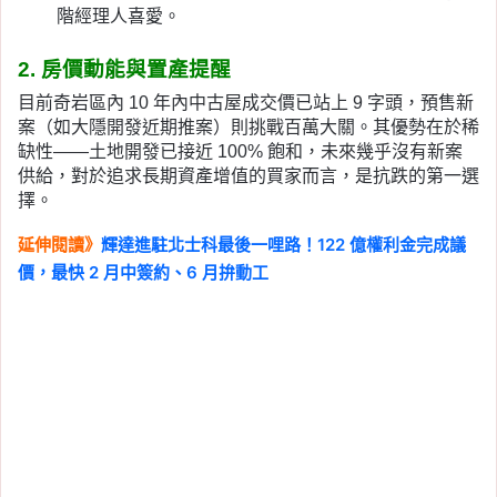
階經理人喜愛。
2. 房價動能與置產提醒
目前奇岩區內 10 年內中古屋成交價已站上 9 字頭，預售新
案（如大隱開發近期推案）則挑戰百萬大關。其優勢在於稀
缺性——土地開發已接近 100% 飽和，未來幾乎沒有新案
供給，對於追求長期資產增值的買家而言，是抗跌的第一選
擇。
延伸閱讀》
輝達進駐北士科最後一哩路！122 億權利金完成議
價，最快 2 月中簽約、6 月拚動工