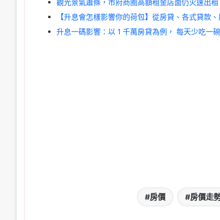
觀光景氣蕭條，市府商圈高額租金店面仍火速出租
【升息會怎樣影響你的荷包】從房貸、各式貸款、
升息一碼影響：以 1 千萬房貸為例， 每天少吃一
房價
房價走