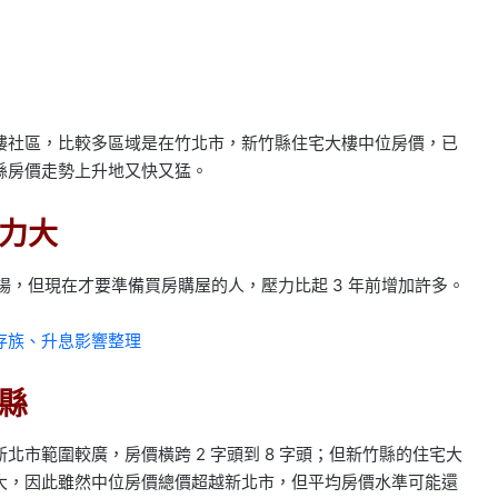
樓社區，比較多區域是在竹北市，新竹縣住宅大樓中位房價，已
縣房價走勢上升地又快又猛。
力大
揚，但現在才要準備買房購屋的人，壓力比起 3 年前增加許多。
存族、升息影響整理
縣
市範圍較廣，房價橫跨 2 字頭到 8 字頭；但新竹縣的住宅大
大，因此雖然中位房價總價超越新北市，但平均房價水準可能還