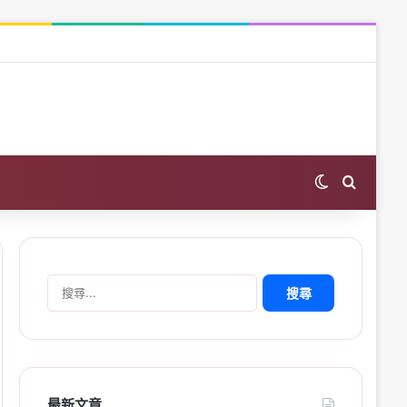
Switch skin
Search 
搜
尋
關
鍵
字:
最新文章