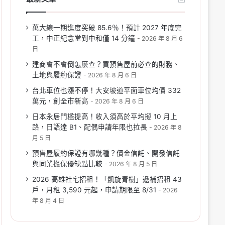
萬大線一期進度突破 85.6％！預計 2027 年底完
工，中正紀念堂到中和僅 14 分鐘
2026 年 8 月 6
日
建商會不會倒怎麼查？買預售屋前必查的財務、
土地與履約保證
2026 年 8 月 6 日
台北車位也漲不停！大安坡道平面車位均價 332
萬元，創全市新高
2026 年 8 月 6 日
日本永居門檻提高！收入須高於平均擬 10 月上
路，日語達 B1、配偶申請年限也拉長
2026 年 8
月 5 日
預售屋履約保證有哪幾種？價金信託、開發信託
與同業擔保優缺點比較
2026 年 8 月 5 日
2026 高雄社宅招租！「凱旋青樹」遞補招租 43
戶，月租 3,590 元起，申請期限至 8/31
2026
年 8 月 4 日